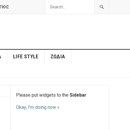
ΤΙΚΗΣ
Α
LIFE STYLE
ΖΏΔΙΑ
Please put widgets to the
Sidebar
Okay, I'm doing now »