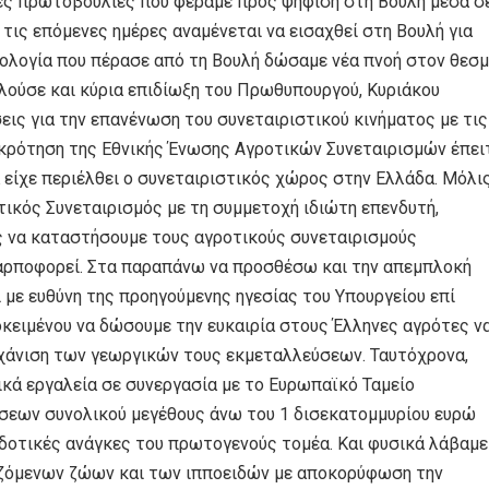
κές πρωτοβουλίες που φέραμε προς ψήφιση στη Βουλή μέσα σ
τις επόμενες ημέρες αναμένεται να εισαχθεί στη Βουλή για
πολογία που πέρασε από τη Βουλή δώσαμε νέα πνοή στον θεσ
ύσε και κύρια επιδίωξη του Πρωθυπουργού, Κυριάκου
ις για την επανένωση του συνεταιριστικού κινήματος με τις
γκρότηση της Εθνικής Ένωσης Αγροτικών Συνεταιρισμών έπει
 είχε περιέλθει ο συνεταιριστικός χώρος στην Ελλάδα. Μόλι
ικός Συνεταιρισμός με τη συμμετοχή ιδιώτη επενδυτή,
ας να καταστήσουμε τους αγροτικούς συνεταιρισμούς
αρποφορεί. Στα παραπάνω να προσθέσω και την απεμπλοκή
με ευθύνη της προηγούμενης ηγεσίας του Υπουργείου επί
κειμένου να δώσουμε την ευκαιρία στους Έλληνες αγρότες ν
χάνιση των γεωργικών τους εκμεταλλεύσεων. Ταυτόχρονα,
κά εργαλεία σε συνεργασία με το Ευρωπαϊκό Ταμείο
σεων συνολικού μεγέθους άνω του 1 δισεκατομμυρίου ευρώ
οδοτικές ανάγκες του πρωτογενούς τομέα. Και φυσικά λάβαμε
οζόμενων ζώων και των ιπποειδών με αποκορύφωση την