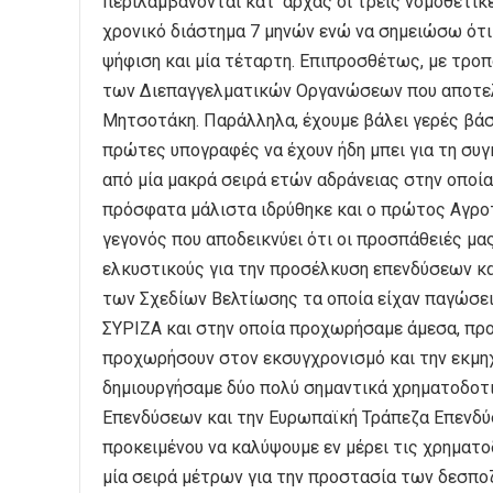
περιλαμβάνονται κατ’ αρχάς οι τρεις νομοθετι
χρονικό διάστημα 7 μηνών ενώ να σημειώσω ότι 
ψήφιση και μία τέταρτη. Επιπροσθέτως, με τρο
των Διεπαγγελματικών Οργανώσεων που αποτελο
Μητσοτάκη. Παράλληλα, έχουμε βάλει γερές βάσε
πρώτες υπογραφές να έχουν ήδη μπει για τη συ
από μία μακρά σειρά ετών αδράνειας στην οποία
πρόσφατα μάλιστα ιδρύθηκε και ο πρώτος Αγροτ
γεγονός που αποδεικνύει ότι οι προσπάθειές μ
ελκυστικούς για την προσέλκυση επενδύσεων κ
των Σχεδίων Βελτίωσης τα οποία είχαν παγώσει 
ΣΥΡΙΖΑ και στην οποία προχωρήσαμε άμεσα, προ
προχωρήσουν στον εκσυγχρονισμό και την εκμη
δημιουργήσαμε δύο πολύ σημαντικά χρηματοδοτι
Επενδύσεων και την Ευρωπαϊκή Τράπεζα Επενδύ
προκειμένου να καλύψουμε εν μέρει τις χρηματ
μία σειρά μέτρων για την προστασία των δεσπ