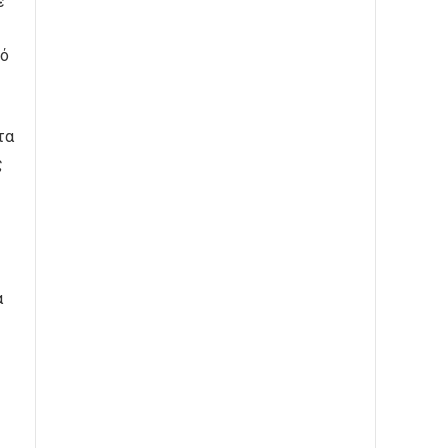
ε
μό
τα
ς
α