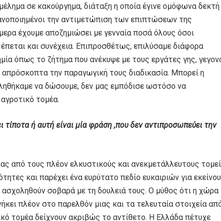
έλημα σε κακούργημα, διάταξη η οποία έγινε ομόφωνα δεκτή
ικανοποιημένοι την αντιμετώπιση των επιπτώσεων της
μερα έχουμε αποζημιώσει με γενναία ποσά όλους όσοι
 έπεται και συνέχεια. Επιπροσθέτως, επιλύσαμε διάφορα
μία όπως το ζήτημα που ανέκυψε με τους εργάτες γης, γεγον
 απρόσκοπτα την παραγωγική τους διαδικασία. Μπορεί η
κληθήκαμε να δώσουμε, δεν μας εμπόδισε ωστόσο να
 αγροτικό τομέα.
ι τίποτα ή αυτή είναι μία φράση ,που δεν αντιπροσωπεύει την
νας από τους πλέον ελκυστικούς και ανεκμετάλλευτους τομε
ότητες και παρέχει ένα ευρύτατο πεδίο ευκαιριών για εκείνο
 ασχοληθούν σοβαρά με τη δουλειά τους. Ο μύθος ότι η χώρα
ανήκει πλέον στο παρελθόν μιας και τα τελευταία στοιχεία απ
κό τομέα δείχνουν ακριβώς το αντίθετο. Η Ελλάδα πέτυχε