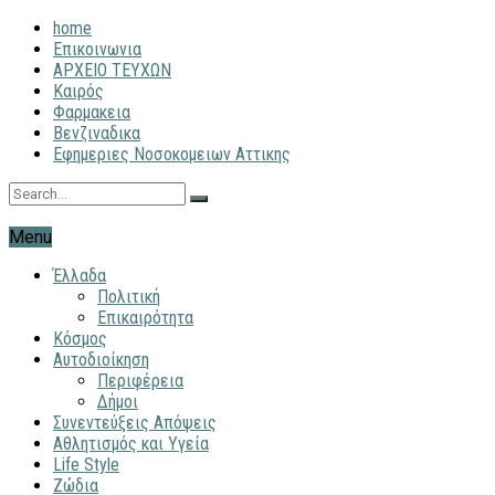
home
Επικοινωνια
ΑΡΧΕΙΟ ΤΕΥΧΩΝ
Καιρός
Φαρμακεια
Βενζιναδικα
Εφημεριες Νοσοκομειων Αττικης
Menu
Έλλαδα
Πολιτική
Επικαιρότητα
Κόσμος
Αυτοδιοίκηση
Περιφέρεια
Δήμοι
Συνεντεύξεις Απόψεις
Αθλητισμός και Υγεία
Life Style
Ζώδια