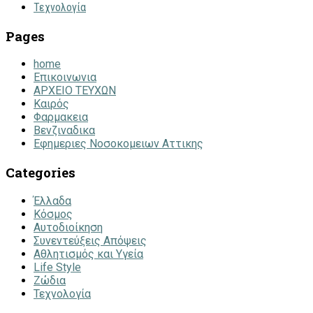
Τεχνολογία
Pages
home
Επικοινωνια
ΑΡΧΕΙΟ ΤΕΥΧΩΝ
Καιρός
Φαρμακεια
Βενζιναδικα
Εφημεριες Νοσοκομειων Αττικης
Categories
Έλλαδα
Κόσμος
Αυτοδιοίκηση
Συνεντεύξεις Απόψεις
Αθλητισμός και Υγεία
Life Style
Ζώδια
Τεχνολογία