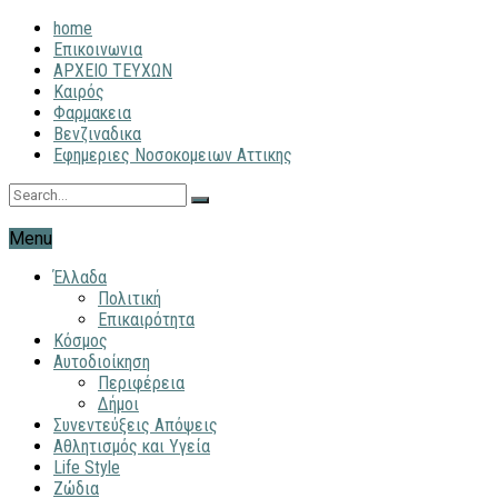
home
Επικοινωνια
ΑΡΧΕΙΟ ΤΕΥΧΩΝ
Καιρός
Φαρμακεια
Βενζιναδικα
Εφημεριες Νοσοκομειων Αττικης
Menu
Έλλαδα
Πολιτική
Επικαιρότητα
Κόσμος
Αυτοδιοίκηση
Περιφέρεια
Δήμοι
Συνεντεύξεις Απόψεις
Αθλητισμός και Υγεία
Life Style
Ζώδια