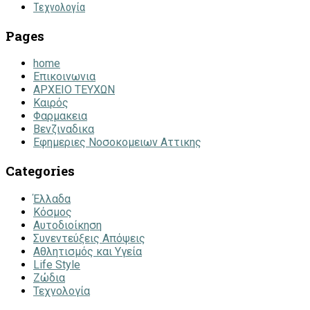
Τεχνολογία
Pages
home
Επικοινωνια
ΑΡΧΕΙΟ ΤΕΥΧΩΝ
Καιρός
Φαρμακεια
Βενζιναδικα
Εφημεριες Νοσοκομειων Αττικης
Categories
Έλλαδα
Κόσμος
Αυτοδιοίκηση
Συνεντεύξεις Απόψεις
Αθλητισμός και Υγεία
Life Style
Ζώδια
Τεχνολογία