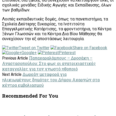
Επιπλέον, δια ζώσης θα συνεχίσουν να λειτουργούν όλες οι
σχολικές μονάδες Ειδικής Αγωγής και Εκπαίδευσης, όλων
των βαθμίδων.
Λοιπές εκπαιδευτικές δομές, όπως τα πανεπιστήμια, τα
Σχολεία Δεύτερης Ευκαιρίας, τα Ινστιτούτα
Επαγγελματικής Κατάρτισης, τα φροντιστήρια, τα Κέντρα
Ξένων Γλωσσών και τα Κέντρα Δια Βίου Μάθησης θα
συνεχίσουν την εξ αποστάσεως λειτουργία.
Tweet on Twitter
Share on Facebook
Google+
Pinterest
Παπαχαραλάμπους – Δροσάκη –
Previous Article
Αναστασοπούλου: Στο φως οι ανατριχιαστικές
καταγγελίες για τον γνωστό ηθοποιό
Δωρεάν μεταφορά για
Next Article
ηλικιωμένους δημότες του Δήμου Αχαρνών στα
κέντρα εμβολιασμού
Recommended For You