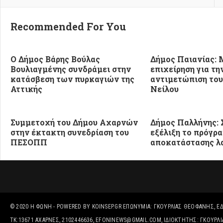
Recommended For You
Ο Δήμος Βάρης Βούλας
Δήμος Παιανίας: 
Βουλιαγμένης συνδράμει στην
επιχείρηση για τη
κατάσβεση των πυρκαγιών της
αντιμετώπιση του
Αττικής
Νείλου
Συμμετοχή του Δήμου Αχαρνών
Δήμος Παλλήνης: 
στην έκτακτη συνεδρίαση του
εξέλιξη το πρόγρ
ΠΕΣΟΠΠ
αποκατάστασης 
© 2020
Η ΦΩΝΉ
- POWERED BY
KOINSEP.GR
ΕΠΩΝΥΜΊΑ: ΓΚΟΥΡΛΙΑΣ ΘΕΟΦΑΝΗΣ, ΈΔΡ
ΤΚ:13671 ΑΧΑΡΝΕΣ, 2102446636, EFONINEWS@GMAIL.COM, ΙΔΙΟΚΤΗΤΗΣ: ΓΚΟΥΡ