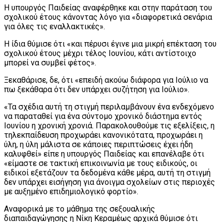
Η υπουργός Παιδείας αναφέρθηκε και στην παράταση του
σχολικού έτους κάνοντας λόγο για «διαφορετικά σενάρια
για όλες τις εναλλακτικές».
Η ίδια θύμισε ότι «και πέρυσι έγινε μια μικρή επέκταση του
σχολικού έτους μέχρι τέλος Ιουνίου, κάτι αντίστοιχο
μπορεί να συμβεί φέτος».
Ξεκαθάρισε, δε, ότι «επειδή ακούω διάφορα για Ιούλιο να
πω ξεκάθαρα ότι δεν υπάρχει συζήτηση για Ιούλιο».
«Τα σχέδια αυτή τη στιγμή περιλαμβάνουν ένα ενδεχόμενο
να παραταθεί για ένα σύντομο χρονικό διάστημα εντός
Ιουνίου η χρονική χρονιά. Παρακολουθούμε τις εξελίξεις, η
τηλεκπαίδευση προχωράει κανονικότατα, προχωράει η
ύλη, η ύλη μάλιστα σε κάποιες περιπτώσεις έχει ήδη
καλυφθεί» είπε η υπουργός Παιδείας και επανέλαβε ότι
«είμαστε σε τακτική επικοινωνία με τους ειδικούς, οι
ειδικοί εξετάζουν τα δεδομένα κάθε μέρα, αυτή τη στιγμή
δεν υπάρχει εισήγηση για άνοιγμα σχολείων στις περιοχές
με αυξημένο επιδημιολογικό φορτίο».
Αναφορικά με το μάθημα της σεξουαλικής
διαπαιδαγώγησης η Νίκη Κεραμέως αρχικά θύμισε ότι