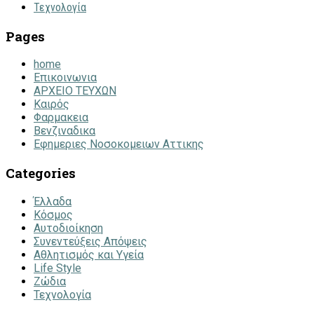
Τεχνολογία
Pages
home
Επικοινωνια
ΑΡΧΕΙΟ ΤΕΥΧΩΝ
Καιρός
Φαρμακεια
Βενζιναδικα
Εφημεριες Νοσοκομειων Αττικης
Categories
Έλλαδα
Κόσμος
Αυτοδιοίκηση
Συνεντεύξεις Απόψεις
Αθλητισμός και Υγεία
Life Style
Ζώδια
Τεχνολογία