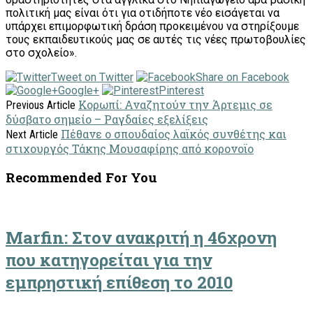
πολιτική μας είναι ότι για οτιδήποτε νέο εισάγεται να
υπάρχει επιμορφωτική δράση προκειμένου να στηρίξουμε
τους εκπαιδευτικούς μας σε αυτές τις νέες πρωτοβουλίες
στο σχολείο».
Tweet on Twitter
Share on Facebook
Google+
Pinterest
Κορωπί: Αναζητούν την Άρτεμις σε
Previous Article
δύσβατο σημείο – Ραγδαίες εξελίξεις
Πέθανε ο σπουδαίος λαϊκός συνθέτης και
Next Article
στιχουργός Τάκης Μουσαφίρης από κορονοϊο
Recommended For You
Marfin: Στον ανακριτή η 46χρονη
που κατηγορείται για την
εμπρηστική επίθεση το 2010