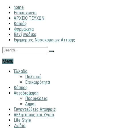
home
Επικοινωνια
ΑΡΧΕΙΟ ΤΕΥΧΩΝ
Καιρός
Φαρμακεια
Βενζιναδικα
Εφημεριες Νοσοκομειων Αττικης
Menu
Έλλαδα
Πολιτική
Επικαιρότητα
Κόσμος
Αυτοδιοίκηση
Περιφέρεια
Δήμοι
Συνεντεύξεις Απόψεις
Αθλητισμός και Υγεία
Life Style
Ζώδια