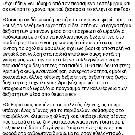
«έχει ήδη γίνει μάθημα από τον περασμένο Σεπτέμβριο και
σε ανύποπτο χρόνο, προτού ξεσπάσει το ελληνικό meToo».
«Όπως ήταν δέσμευσή μας πέρυσι τον Ιούνιο ψηφίσαμε στη
Βουλή τα λεγόμενα εργαστήρια δεξιοτήτων. Τα εργαστήρια
δεξιοτήτων μπαίνουν μέσα στο υποχρεωτικό ωρολόγιο
πρόγραμμα με στόχο να καλλιεργήσουν δεξιότητες στα
παιδιά μας. Ποια είναι η φιλοσοφία πίσω από αυτή την
κίνηση, το σχολείο ασφαλώς έχει ως βασική αποστολή να
μεταδώσει γνώση στα παιδιά επιπλέον όμως κατά τη
γνώμη μας έχει την αποστολή να καλλιεργήσει ακόμα
περισσότερο δεξιότητες στα παιδιά. Τι θα πει δεξιότητες;
Κριτική σκέψη, ενσυναίσθηση, συνεργατικότητα, ομαδική
δουλειά και άλλες τέτοιες δεξιότητες, δεξιότητες ζωής,
δεξιότητες τεχνολογίας. Άρα βάζουμε μέσα στο
υποχρεωτικό ωρολόγιο πρόγραμμα την καλλιέργεια των
δεξιοτήτων μέσα από θεματικές».
«Οι θεματικές κινούνται σε πολλούς άξονες, ας πούμε
υπάρχει ένας άξονας για το περιβάλλον, σεβασμός στο
περιβάλλον, κλιματική αλλαγή κοκ, υπάρχει ένας άξονας
που αφορά στο ευ ζην για παράδειγμα υγιεινή διατροφή,
σεξουαλική διαπαιδαγώγηση. Υπάρχει ένας άξονας που
αφορά στα ανθρώπινα δικαιώματα, στον εθελοντισμό ,