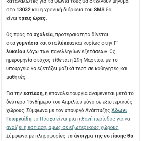
καταναλωτές για τα ψώνια τους θα στέλνουν μήνυμα
στο
13032
και η χρονική διάρκεια του
SMS
θα
είναι
τρεις ώρες.
Ως προς τα
σχολεία,
προτεραιότητα δίνεται
στα
γυμνάσια
και στα
λύκεια
και κυρίως στην
Γ’
λυκείου
λόγω των πανελληνίων εξετάσεων. Ως
ημερομηνία στόχος τίθεται η 29η Μαρτίου, με το
υπουργείο να εξετάζει μαζικά τεστ σε καθηγητές και
μαθητές.
Για την
εστίαση,
η επαναλειτουργία αναμένεται μετά το
δεύτερο 15νθήμερο του Απριλίου μόνο σε εξωτερικούς
χώρους. Σύμφωνα με τον υπουργό Ανάπτυξης
Άδωνι
Γεωργιάδη
το Πάσχα είναι μια πιθανή περίοδος για να
ανοίξει η εστίαση, όμως σε εξωτερικούς χώρους
.
Σύμφωνα με πληροφορίες
το άνοιγμα της εστίασης θα