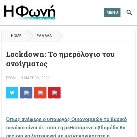
MENU
HOME
ΈΛΛΑΔΑ
Lockdown: To ημερόλογιο του
ανοίγματος
EFONI
—
9 ΜΑΡΤΊΟΥ, 2021
Όπως ανέφερε ο υπουργός Οικονομικών το βασικό
σενάριο είναι ότι από τη μεθεπόμενη εβδομάδα θα
αρχίσει να λειτουργεί με μια κανονικότητα η