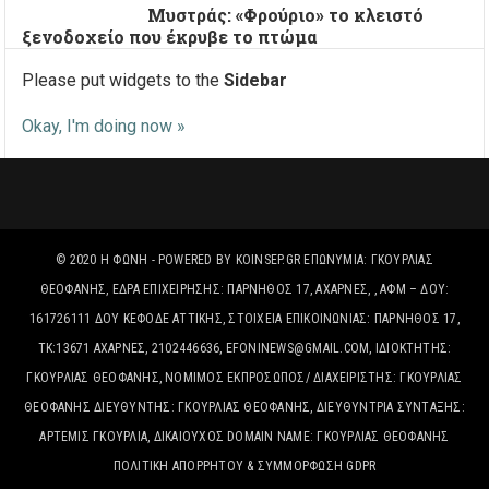
Μυστράς: «Φρούριο» το κλειστό
ξενοδοχείο που έκρυβε το πτώμα
Please put widgets to the
Sidebar
Okay, I'm doing now »
© 2020
Η ΦΩΝΉ
- POWERED BY
KOINSEP.GR
ΕΠΩΝΥΜΊΑ: ΓΚΟΥΡΛΙΑΣ
ΘΕΟΦΑΝΗΣ, ΈΔΡΑ ΕΠΙΧΕΙΡΗΣΗΣ: ΠΑΡΝΗΘΟΣ 17, ΑΧΑΡΝΕΣ, , ΑΦΜ – ΔΟΥ:
161726111 ΔΟΥ ΚΕΦΟΔΕ ΑΤΤΙΚΗΣ, ΣΤΟΙΧΕΊΑ ΕΠΙΚΟΙΝΩΝΊΑΣ: ΠΑΡΝΗΘΟΣ 17,
ΤΚ:13671 ΑΧΑΡΝΕΣ, 2102446636, EFONINEWS@GMAIL.COM, ΙΔΙΟΚΤΗΤΗΣ:
ΓΚΟΥΡΛΙΑΣ ΘΕΟΦΑΝΗΣ, ΝΟΜΙΜΟΣ ΕΚΠΡΟΣΩΠΟΣ/ ΔΙΑΧΕΙΡΙΣΤΗΣ: ΓΚΟΥΡΛΙΑΣ
ΘΕΟΦΑΝΗΣ ΔΙΕΥΘΥΝΤΗΣ: ΓΚΟΥΡΛΙΑΣ ΘΕΟΦΑΝΗΣ, ΔΙΕΥΘΥΝΤΡΙΑ ΣΥΝΤΑΞΗΣ:
ΑΡΤΕΜΙΣ ΓΚΟΥΡΛΙΑ, ΔΙΚΑΙΟΎΧΟΣ DOMAIN NAME: ΓΚΟΥΡΛΙΑΣ ΘΕΟΦΑΝΗΣ
ΠΟΛΙΤΙΚΉ ΑΠΟΡΡΉΤΟΥ & ΣΥΜΜΌΡΦΩΣΗ GDPR