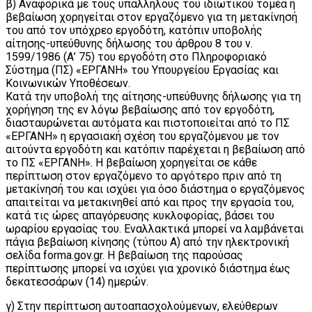
β) Αναφορικά με τους υπαλλήλους του ιδιωτικού τομέα η
βεβαίωση χορηγείται στον εργαζόμενο για τη μετακίνησή
του από τον υπόχρεο εργοδότη, κατόπιν υποβολής
αίτησης-υπεύθυνης δήλωσης του άρθρου 8 του ν.
1599/1986 (Α’ 75) του εργοδότη στο Πληροφοριακό
Σύστημα (ΠΣ) «ΕΡΓΑΝΗ» του Υπουργείου Εργασίας και
Κοινωνικών Υποθέσεων.
Κατά την υποβολή της αίτησης-υπεύθυνης δήλωσης για τη
χορήγηση της εν λόγω βεβαίωσης από τον εργοδότη,
διασταυρώνεται αυτόματα και πιστοποιείται από το ΠΣ
«ΕΡΓΑΝΗ» η εργασιακή σχέση του εργαζόμενου με τον
αιτούντα εργοδότη και κατόπιν παρέχεται η βεβαίωση από
το ΠΣ «ΕΡΓΑΝΗ». Η βεβαίωση χορηγείται σε κάθε
περίπτωση στον εργαζόμενο το αργότερο πριν από τη
μετακίνησή του και ισχύει για όσο διάστημα ο εργαζόμενος
απαιτείται να μετακινηθεί από και προς την εργασία του,
κατά τις ώρες απαγόρευσης κυκλοφορίας, βάσει του
ωραρίου εργασίας του. Εναλλακτικά μπορεί να λαμβάνεται
πάγια βεβαίωση κίνησης (τύπου Α) από την ηλεκτρονική
σελίδα forma.gov.gr. Η βεβαίωση της παρούσας
περίπτωσης μπορεί να ισχύει για χρονικό διάστημα έως
δεκατεσσάρων (14) ημερών.
γ) Στην περίπτωση αυτοαπασχολούμενων, ελεύθερων