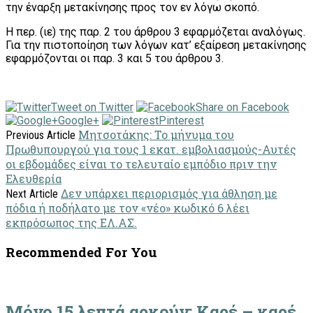
την έναρξη μετακίνησης προς τον εν λόγω σκοπό.
Η περ. (ιε) της παρ. 2 του άρθρου 3 εφαρμόζεται αναλόγως.
Για την πιστοποίηση των λόγων κατ’ εξαίρεση μετακίνησης
εφαρμόζονται οι παρ. 3 και 5 του άρθρου 3.
Tweet on Twitter
Share on Facebook
Google+
Pinterest
Μητσοτάκης: To μήνυμα του
Previous Article
Πρωθυπουργού για τους 1 εκατ. εμβολιασμούς-Αυτές
οι εβδομάδες είναι το τελευταίο εμπόδιο πριν την
Ελευθερία
Δεν υπάρχει περιορισμός για άθληση με
Next Article
πόδια ή ποδήλατο με τον «νέο» κωδικό 6 λέει
εκπρόσωπος της ΕΛ.ΑΣ.
Recommended For You
Μόνο 15 λεπτά αρκούν: Καρέ – καρέ