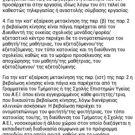
προσέρχεται στην εργασία, ιδίως λόγω του ότι τελεί σε
καθεστώς τηλεργασίας ή αναστολής σύμβασης εργασίας.
4. Για την κατ’ εξαίρεση μετακίνηση της περ. (β) της παρ. 2
η βεβαίωση κίνησης είναι πάγια, παρέχεται από τον
Διευθυντή της οικείας σχολικής μονάδας/φορέα/
εξεταστικό κέντρο περιέχει δε το ονοματεπώνυμο του
μαθητή/της μαθήτριας, του εξεταζόμενου/της
εξεταζόμενης, τον τόπο κατοικίας και τη διεύθυνση του
σχολείου, καθώς και το ωράριο προσέλευσης και
αποχώρησης του μαθητή/της μαθήτριας, του
εξεταζόμενου/ της εξεταζόμενης.
Για την κατ’ εξαίρεση μετακίνηση της περ. (ιστ) της παρ. 2 η
βεβαίωση κίνησης είναι πάγια και παρέχεται από τη
Γραμματεία του Τμήματος ή της Σχολής Επιστημών Υγείας
του Α.Ε.Ι. όπου είναι εγγεγραμμένος κάθε φοιτητής/τρια,
που δικαιούται βεβαίωση κίνησης, λόγω διενέργειας
κλινικών ασκήσεων. Η βεβαίωση περιέχει το
ονοματεπώνυμο του φοιτητή/της φοιτήτριας, τον τόπο
κατοικίας του/ης, τη διεύθυνση του Τμήματος ή Σχολής του
Α.Ε.Ι., νοσοκομείου ή άλλου χώρου στον οποίο διεξάγεται η
εκπαιδευτική διαδικασία σύμφωνα με το πρόγραμμα
σπουδών στο οποίο φοιτά, καθώς και το ωράριο