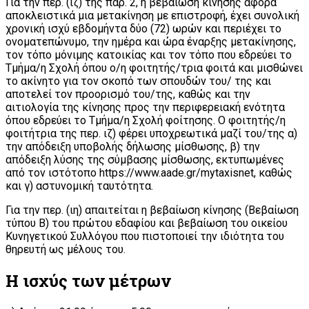
Για την περ. (ιζ) της παρ. 2, η βεβαίωση κίνησης αφορά
αποκλειστικά μια μετακίνηση με επιστροφή, έχει συνολική
χρονική ισχύ εβδομήντα δύο (72) ωρών και περιέχει το
ονοματεπώνυμο, την ημέρα και ώρα έναρξης μετακίνησης,
τον τόπο μόνιμης κατοικίας και τον τόπο που εδρεύει το
Τμήμα/η Σχολή όπου ο/η φοιτητής/τρια φοιτά και μισθώνει
το ακίνητο για τον σκοπό των σπουδών του/ της και
αποτελεί τον προορισμό του/της, καθώς και την
αιτιολογία της κίνησης προς την περιφερειακή ενότητα
όπου εδρεύει το Τμήμα/η Σχολή φοίτησης. Ο φοιτητής/η
φοιτήτρια της περ. ιζ) φέρει υποχρεωτικά μαζί του/της α)
την απόδειξη υποβολής δήλωσης μίσθωσης, β) την
απόδειξη λύσης της σύμβασης μίσθωσης, εκτυπωμένες
από τον ιστότοπο https://www.aade.gr/mytaxisnet, καθώς
και γ) αστυνομική ταυτότητα.
Για την περ. (ιη) απαιτείται η βεβαίωση κίνησης (Βεβαίωση
τύπου Β) του πρώτου εδαφίου και βεβαίωση του οικείου
Κυνηγετικού Συλλόγου που πιστοποιεί την ιδιότητα του
θηρευτή ως μέλους του.
Η ισχύς των μέτρων