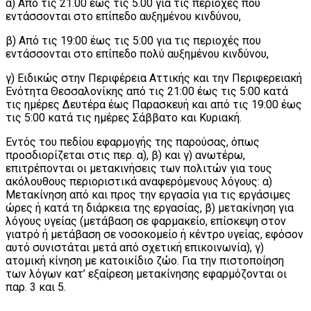
α) Από τις 21.00 έως τις 5.00 για τις περιοχές που
εντάσσονται στο επίπεδο αυξημένου κινδύνου,
β) Από τις 19:00 έως τις 5:00 για τις περιοχές που
εντάσσονται στο επίπεδο πολύ αυξημένου κινδύνου,
γ) Ειδικώς στην Περιφέρεια Αττικής και την Περιφερειακή
Ενότητα Θεσσαλονίκης από τις 21:00 έως τις 5:00 κατά
τις ημέρες Δευτέρα έως Παρασκευή και από τις 19:00 έως
τις 5:00 κατά τις ημέρες Σάββατο και Κυριακή.
Εντός του πεδίου εφαρμογής της παρούσας, όπως
προσδιορίζεται στις περ. α), β) και γ) ανωτέρω,
επιτρέπονται οι μετακινήσεις των πολιτών για τους
ακόλουθους περιοριστικά αναφερόμενους λόγους: α)
Μετακίνηση από και προς την εργασία για τις εργάσιμες
ώρες ή κατά τη διάρκεια της εργασίας, β) μετακίνηση για
λόγους υγείας (μετάβαση σε φαρμακείο, επίσκεψη στον
γιατρό ή μετάβαση σε νοσοκομείο ή κέντρο υγείας, εφόσον
αυτό συνιστάται μετά από σχετική επικοινωνία), γ)
ατομική κίνηση με κατοικίδιο ζώο. Για την πιστοποίηση
των λόγων κατ’ εξαίρεση μετακίνησης εφαρμόζονται οι
παρ. 3 και 5.