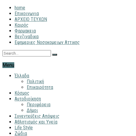
home
Επικοινωνια
ΑΡΧΕΙΟ ΤΕΥΧΩΝ
Καιρός
Φαρμακεια
Βενζιναδικα
Εφημεριες Νοσοκομειων Αττικης
Menu
Έλλαδα
Πολιτική
Επικαιρότητα
Κόσμος
Αυτοδιοίκηση
Περιφέρεια
Δήμοι
Συνεντεύξεις Απόψεις
Αθλητισμός και Υγεία
Life Style
Ζώδια