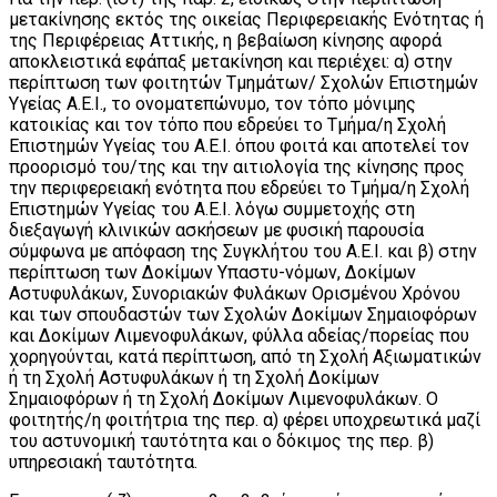
μετακίνησης εκτός της οικείας Περιφερειακής Ενότητας ή
της Περιφέρειας Αττικής, η βεβαίωση κίνησης αφορά
αποκλειστικά εφάπαξ μετακίνηση και περιέχει: α) στην
περίπτωση των φοιτητών Τμημάτων/ Σχολών Επιστημών
Υγείας Α.Ε.Ι., το ονοματεπώνυμο, τον τόπο μόνιμης
κατοικίας και τον τόπο που εδρεύει το Τμήμα/η Σχολή
Επιστημών Υγείας του Α.Ε.Ι. όπου φοιτά και αποτελεί τον
προορισμό του/της και την αιτιολογία της κίνησης προς
την περιφερειακή ενότητα που εδρεύει το Τμήμα/η Σχολή
Επιστημών Υγείας του Α.Ε.Ι. λόγω συμμετοχής στη
διεξαγωγή κλινικών ασκήσεων με φυσική παρουσία
σύμφωνα με απόφαση της Συγκλήτου του Α.Ε.Ι. και β) στην
περίπτωση των Δοκίμων Υπαστυ-νόμων, Δοκίμων
Αστυφυλάκων, Συνοριακών Φυλάκων Ορισμένου Χρόνου
και των σπουδαστών των Σχολών Δοκίμων Σημαιοφόρων
και Δοκίμων Λιμενοφυλάκων, φύλλα αδείας/πορείας που
χορηγούνται, κατά περίπτωση, από τη Σχολή Αξιωματικών
ή τη Σχολή Αστυφυλάκων ή τη Σχολή Δοκίμων
Σημαιοφόρων ή τη Σχολή Δοκίμων Λιμενοφυλάκων. Ο
φοιτητής/η φοιτήτρια της περ. α) φέρει υποχρεωτικά μαζί
του αστυνομική ταυτότητα και ο δόκιμος της περ. β)
υπηρεσιακή ταυτότητα.