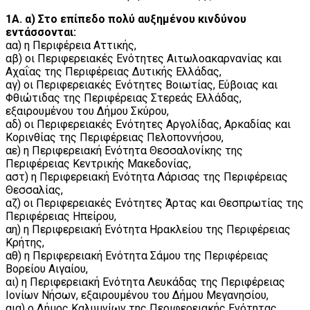
1Α. α) Στο επίπεδο πολύ αυξημένου κινδύνου
εντάσσονται:
αα) η Περιφέρεια Αττικής,
αβ) οι Περιφερειακές Ενότητες Αιτωλοακαρνανίας και
Αχαΐας της Περιφέρειας Δυτικής Ελλάδας,
αγ) οι Περιφερειακές Ενότητες Βοιωτίας, Εύβοιας και
Φθιώτιδας της Περιφέρειας Στερεάς Ελλάδας,
εξαιρουμένου του Δήμου Σκύρου,
αδ) οι Περιφερειακές Ενότητες Αργολίδας, Αρκαδίας και
Κορινθίας της Περιφέρειας Πελοποννήσου,
αε) η Περιφερειακή Ενότητα Θεσσαλονίκης της
Περιφέρειας Κεντρικής Μακεδονίας,
αστ) η Περιφερειακή Ενότητα Λάρισας της Περιφέρειας
Θεσσαλίας,
αζ) οι Περιφερειακές Ενότητες Άρτας και Θεσπρωτίας της
Περιφέρειας Ηπείρου,
αη) η Περιφερειακή Ενότητα Ηρακλείου της Περιφέρειας
Κρήτης,
αθ) η Περιφερειακή Ενότητα Σάμου της Περιφέρειας
Βορείου Αιγαίου,
αι) η Περιφερειακή Ενότητα Λευκάδας της Περιφέρειας
Ιονίων Νήσων, εξαιρουμένου του Δήμου Μεγανησίου,
αια) ο Δήμος Καλυμνίων της Περιφερειακής Ενότητας