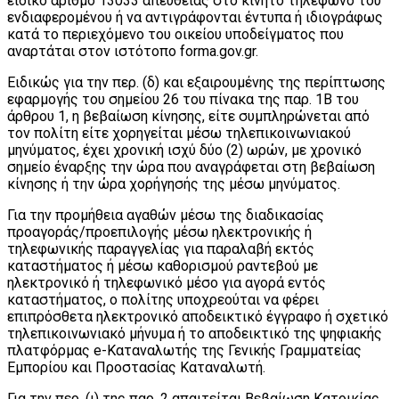
ειδικό αριθμό 13033 απευθείας στο κινητό τηλέφωνο του
ενδιαφερομένου ή να αντιγράφονται έντυπα ή ιδιογράφως
κατά το περιεχόμενο του οικείου υποδείγματος που
αναρτάται στον ιστότοπο forma.gov.gr.
Ειδικώς για την περ. (δ) και εξαιρουμένης της περίπτωσης
εφαρμογής του σημείου 26 του πίνακα της παρ. 1Β του
άρθρου 1, η βεβαίωση κίνησης, είτε συμπληρώνεται από
τον πολίτη είτε χορηγείται μέσω τηλεπικοινωνιακού
μηνύματος, έχει χρονική ισχύ δύο (2) ωρών, με χρονικό
σημείο έναρξης την ώρα που αναγράφεται στη βεβαίωση
κίνησης ή την ώρα χορήγησής της μέσω μηνύματος.
Για την προμήθεια αγαθών μέσω της διαδικασίας
προαγοράς/προεπιλογής μέσω ηλεκτρονικής ή
τηλεφωνικής παραγγελίας για παραλαβή εκτός
καταστήματος ή μέσω καθορισμού ραντεβού με
ηλεκτρονικό ή τηλεφωνικό μέσο για αγορά εντός
καταστήματος, ο πολίτης υποχρεούται να φέρει
επιπρόσθετα ηλεκτρονικό αποδεικτικό έγγραφο ή σχετικό
τηλεπικοινωνιακό μήνυμα ή το αποδεικτικό της ψηφιακής
πλατφόρμας e-Καταναλωτής της Γενικής Γραμματείας
Εμπορίου και Προστασίας Καταναλωτή.
Για την περ. (ι) της παρ. 2 απαιτείται Βεβαίωση Κατοικίας