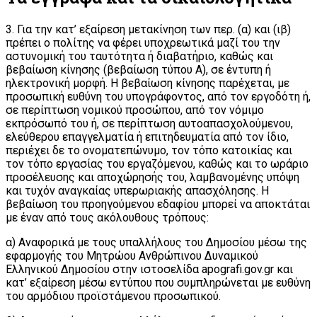
3. Για την κατ’ εξαίρεση μετακίνηση των περ. (α) και (ιβ)
πρέπει ο πολίτης να φέρει υποχρεωτικά μαζί του την
αστυνομική του ταυτότητα ή διαβατήριο, καθώς και
βεβαίωση κίνησης (βεβαίωση τύπου Α), σε έντυπη ή
ηλεκτρονική μορφή. Η βεβαίωση κίνησης παρέχεται, με
προσωπική ευθύνη του υπογράφοντος, από τον εργοδότη ή,
σε περίπτωση νομικού προσώπου, από τον νόμιμο
εκπρόσωπό του ή, σε περίπτωση αυτοαπασχολούμενου,
ελεύθερου επαγγελματία ή επιτηδευματία από τον ίδιο,
περιέχει δε το ονοματεπώνυμο, τον τόπο κατοικίας και
τον τόπο εργασίας του εργαζόμενου, καθώς και το ωράριο
προσέλευσης και αποχώρησής του, λαμβανομένης υπόψη
και τυχόν αναγκαίας υπερωριακής απασχόλησης. Η
βεβαίωση του προηγούμενου εδαφίου μπορεί να αποκτάται
με έναν από τους ακόλουθους τρόπους:
α) Αναφορικά με τους υπαλλήλους του Δημοσίου μέσω της
εφαρμογής του Μητρώου Ανθρώπινου Δυναμικού
Ελληνικού Δημοσίου στην ιστοσελίδα apografi.gov.gr και
κατ’ εξαίρεση μέσω εντύπου που συμπληρώνεται με ευθύνη
του αρμόδιου προϊστάμενου προσωπικού.