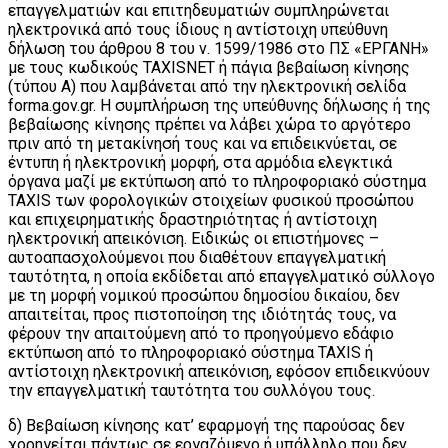
επαγγελματιών και επιτηδευματιών συμπληρώνεται
ηλεκτρονικά από τους ίδιους η αντίστοιχη υπεύθυνη
δήλωση του άρθρου 8 του ν. 1599/1986 στο ΠΣ «ΕΡΓΑΝΗ»
με τους κωδικούς TAXISNET ή πάγια βεβαίωση κίνησης
(τύπου Α) που λαμβάνεται από την ηλεκτρονική σελίδα
forma.gov.gr. Η συμπλήρωση της υπεύθυνης δήλωσης ή της
βεβαίωσης κίνησης πρέπει να λάβει χώρα το αργότερο
πριν από τη μετακίνησή τους και να επιδεικνύεται, σε
έντυπη ή ηλεκτρονική μορφή, στα αρμόδια ελεγκτικά
όργανα μαζί με εκτύπωση από το πληροφοριακό σύστημα
TAXIS των φορολογικών στοιχείων φυσικού προσώπου
και επιχειρηματικής δραστηριότητας ή αντίστοιχη
ηλεκτρονική απεικόνιση. Ειδικώς οι επιστήμονες –
αυτοαπασχολούμενοι που διαθέτουν επαγγελματική
ταυτότητα, η οποία εκδίδεται από επαγγελματικό σύλλογο
με τη μορφή νομικού προσώπου δημοσίου δικαίου, δεν
απαιτείται, προς πιστοποίηση της ιδιότητάς τους, να
φέρουν την απαιτούμενη από το προηγούμενο εδάφιο
εκτύπωση από το πληροφοριακό σύστημα TAXIS ή
αντίστοιχη ηλεκτρονική απεικόνιση, εφόσον επιδεικνύουν
την επαγγελματική ταυτότητα του συλλόγου τους.
δ) Βεβαίωση κίνησης κατ’ εφαρμογή της παρούσας δεν
χορηγείται πάντως σε εργαζόμενο ή υπάλληλο που δεν