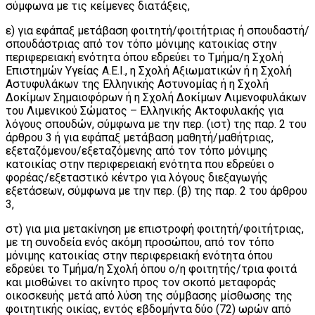
σύμφωνα με τις κείμενες διατάξεις,
ε) για εφάπαξ μετάβαση φοιτητή/φοιτήτριας ή σπουδαστή/
σπουδάστριας από τον τόπο μόνιμης κατοικίας στην
περιφερειακή ενότητα όπου εδρεύει το Τμήμα/η Σχολή
Επιστημών Υγείας Α.Ε.Ι., η Σχολή Αξιωματικών ή η Σχολή
Αστυφυλάκων της Ελληνικής Αστυνομίας ή η Σχολή
Δοκίμων Σημαιοφόρων ή η Σχολή Δοκίμων Λιμενοφυλάκων
του Λιμενικού Σώματος – Ελληνικής Ακτοφυλακής για
λόγους σπουδών, σύμφωνα με την περ. (ιστ) της παρ. 2 του
άρθρου 3 ή για εφάπαξ μετάβαση μαθητή/μαθήτριας,
εξεταζόμενου/εξεταζόμενης από τον τόπο μόνιμης
κατοικίας στην περιφερειακή ενότητα που εδρεύει ο
φορέας/εξεταστικό κέντρο για λόγους διεξαγωγής
εξετάσεων, σύμφωνα με την περ. (β) της παρ. 2 του άρθρου
3,
στ) για μια μετακίνηση με επιστροφή φοιτητή/φοιτήτριας,
με τη συνοδεία ενός ακόμη προσώπου, από τον τόπο
μόνιμης κατοικίας στην περιφερειακή ενότητα όπου
εδρεύει το Τμήμα/η Σχολή όπου ο/η φοιτητής/τρια φοιτά
και μισθώνει το ακίνητο προς τον σκοπό μεταφοράς
οικοσκευής μετά από λύση της σύμβασης μίσθωσης της
φοιτητικής οικίας, εντός εβδομήντα δύο (72) ωρών από