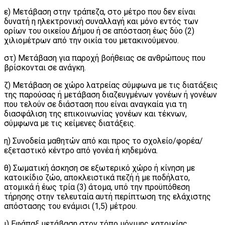
ε) Μετάβαση στην τράπεζα, στο μέτρο που δεν είναι
δυνατή η ηλεκτρονική συναλλαγή και μόνο εντός των
ορίων του οικείου Δήμου ή σε απόσταση έως δύο (2)
χιλιομέτρων από την οικία του μετακινούμενου.
στ) Μετάβαση για παροχή βοήθειας σε ανθρώπους που
βρίσκονται σε ανάγκη.
ζ) Μετάβαση σε χώρο λατρείας σύμφωνα με τις διατάξεις
της παρούσας ή μετάβαση διαζευγμένων γονέων ή γονέων
που τελούν σε διάσταση που είναι αναγκαία για τη
διασφάλιση της επικοινωνίας γονέων και τέκνων,
σύμφωνα με τις κείμενες διατάξεις.
η) Συνοδεία μαθητών από και προς το σχολείο/φορέα/
εξεταστικό κέντρο από γονέα ή κηδεμόνα.
θ) Σωματική άσκηση σε εξωτερικό χώρο ή κίνηση με
κατοικίδιο ζώο, αποκλειστικά πεζή ή με ποδήλατο,
ατομικά ή έως τρία (3) άτομα, υπό την προϋπόθεση
τήρησης στην τελευταία αυτή περίπτωση της ελάχιστης
απόστασης του ενάμισι (1,5) μέτρου.
ι) Εφάπαξ μετάβαση στον τόπο μόνιμης κατοικίας.