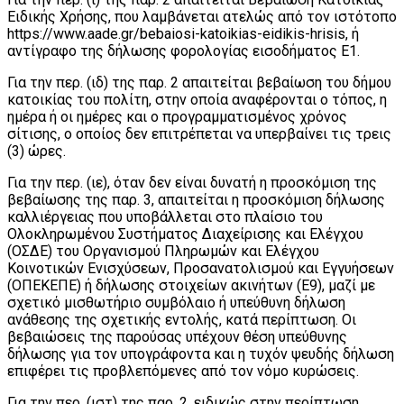
Ειδικής Χρήσης, που λαμβάνεται ατελώς από τον ιστότοπο
https://www.aade.gr/bebaiosi-katoikias-eidikis-hrisis, ή
αντίγραφο της δήλωσης φορολογίας εισοδήματος Ε1.
Για την περ. (ιδ) της παρ. 2 απαιτείται βεβαίωση του δήμου
κατοικίας του πολίτη, στην οποία αναφέρονται ο τόπος, η
ημέρα ή οι ημέρες και ο προγραμματισμένος χρόνος
σίτισης, ο οποίος δεν επιτρέπεται να υπερβαίνει τις τρεις
(3) ώρες.
Για την περ. (ιε), όταν δεν είναι δυνατή η προσκόμιση της
βεβαίωσης της παρ. 3, απαιτείται η προσκόμιση δήλωσης
καλλιέργειας που υποβάλλεται στο πλαίσιο του
Ολοκληρωμένου Συστήματος Διαχείρισης και Ελέγχου
(ΟΣΔΕ) του Οργανισμού Πληρωμών και Ελέγχου
Κοινοτικών Ενισχύσεων, Προσανατολισμού και Εγγυήσεων
(ΟΠΕΚΕΠΕ) ή δήλωσης στοιχείων ακινήτων (Ε9), μαζί με
σχετικό μισθωτήριο συμβόλαιο ή υπεύθυνη δήλωση
ανάθεσης της σχετικής εντολής, κατά περίπτωση. Οι
βεβαιώσεις της παρούσας υπέχουν θέση υπεύθυνης
δήλωσης για τον υπογράφοντα και η τυχόν ψευδής δήλωση
επιφέρει τις προβλεπόμενες από τον νόμο κυρώσεις.
Για την περ. (ιστ) της παρ. 2, ειδικώς στην περίπτωση