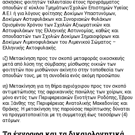
ασκήσεις φοιτητών τελευταίου έτους προγράμματος
σπουδών α’ κύκλου Τμημάτων/Σχολών Επιστημών Υγείας
Α.Ε.Ι. ή για λόγους φοίτησης Δοκίμων Υπαστυνόμων,
Δοκίμων Αστυφυλάκων και Συνοριακών Φυλάκων
Ορισμένου Χρόνου των Σχολών Αξιωματικών και
Αστυφυλάκων της Ελληνικής Αστυνομίας, καθώς και
σπουδαστών των Σχολών Δοκίμων Σημαιοφόρων και
Δοκίμων Λιμενοφυλάκων του Λιμενικού Σώματος –
Ελληνικής Ακτοφυλακής.
ιζ) Μετακίνηση προς τον σκοπό μεταφοράς οικοσκευής
μετά από λύση της σύμβασης μίσθωσης οικιών των
φοιτητών που μισθώνουν ακίνητο στην τοποθεσία των
σπουδών τους, με τη συνοδεία ενός ακόμη προσώπου.
ιη) Μετακίνηση για τη θήρα αγριόχοιρου προς τον σκοπό
αντιμετώπισης της αφρικανικής πανώλης των χοίρων, και
μόνο εντός των Περιφερειακών Ενοτήτων Ροδόπης, Έβρου
και Ξάνθης της Περιφέρειας Ανατολικής Μακεδονίας και
Θράκης. Η μετακίνηση της παρούσας περίπτωσης δύναται
να πραγματοποιείται με τη συμμετοχή έως τεσσάρων (4)
ατόμων.
Τα έγγραφα και τα δικαιολογητικά