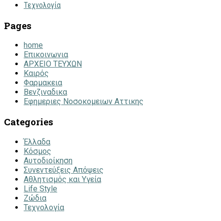
Τεχνολογία
Pages
home
Επικοινωνια
ΑΡΧΕΙΟ ΤΕΥΧΩΝ
Καιρός
Φαρμακεια
Βενζιναδικα
Εφημεριες Νοσοκομειων Αττικης
Categories
Έλλαδα
Κόσμος
Αυτοδιοίκηση
Συνεντεύξεις Απόψεις
Αθλητισμός και Υγεία
Life Style
Ζώδια
Τεχνολογία