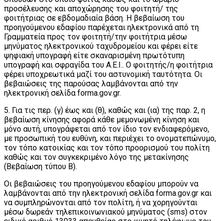
προσέλευσης και αποχώρησης του φοιτητή/ της
φοιτήτριας σε εβδομαδιαία βάση. Η βεβαίωση του
προηγούμενου εδαφίου παρέχεται ηλεκτρονικά από τη
Γραμματεία προς τον φοιτητή/την φοιτήτρια μέσω
μηνύματος ηλεκτρονικού ταχυδρομείου και φέρει είτε
ψηφιακή υπογραφή είτε σκαναρισμένη πρωτότυπη
υπογραφή και σφραγίδα του Α.Ε.Ι.. Ο φοιτητής/η φοιτήτρια
φέρει υποχρεωτικά μαζί του αστυνομική ταυτότητα. Οι
βεβαιώσεις της παρούσας λαμβάνονται από την
ηλεκτρονική σελίδα forma.gov.gr.
5. Για τις περ. (γ) έως και (θ), καθώς και (ια) της παρ. 2, η
βεβαίωση κίνησης αφορά κάθε μεμονωμένη κίνηση και
μόνο αυτή, υπογράφεται από τον ίδιο τον ενδιαφερόμενο,
με προσωπική του ευθύνη, και περιέχει το ονοματεπώνυμο,
τον τόπο κατοικίας και τον τόπο προορισμού του πολίτη
καθώς και τον συγκεκριμένο λόγο της μετακίνησης
(Βεβαίωση τύπου Β).
Οι βεβαιώσεις του προηγούμενου εδαφίου μπορούν να
λαμβάνονται από την ηλεκτρονική σελίδα forma.gov.gr και
να συμπληρώνονται από τον πολίτη, ή να χορηγούνται
μέσω δωρεάν τηλεπικοινωνιακού μηνύματος (sms) στον