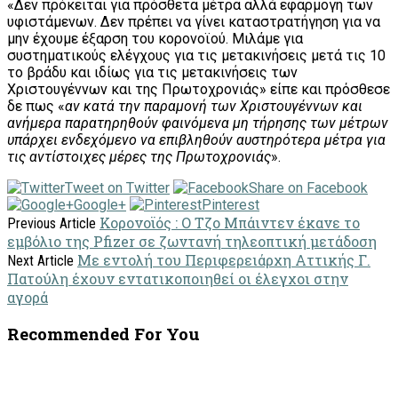
«Δεν πρόκειται για πρόσθετα μέτρα αλλά εφαρμογή των
υφιστάμενων. Δεν πρέπει να γίνει καταστρατήγηση για να
μην έχουμε έξαρση του κορονοϊού. Μιλάμε για
συστηματικούς ελέγχους για τις μετακινήσεις μετά τις 10
το βράδυ και ιδίως για τις μετακινήσεις των
Χριστουγέννων και της Πρωτοχρονιάς» είπε και πρόσθεσε
δε πως «
αν κατά την παραμονή των Χριστουγέννων και
ανήμερα παρατηρηθούν φαινόμενα μη τήρησης των μέτρων
υπάρχει ενδεχόμενο να επιβληθούν αυστηρότερα μέτρα για
τις αντίστοιχες μέρες της Πρωτοχρονιάς
».
Tweet on Twitter
Share on Facebook
Google+
Pinterest
Κορονoϊός : Ο Τζο Μπάιντεν έκανε το
Previous Article
εμβόλιο της Pfizer σε ζωντανή τηλεοπτική μετάδοση
Με εντολή του Περιφερειάρχη Αττικής Γ.
Next Article
Πατούλη έχουν εντατικοποιηθεί οι έλεγχοι στην
αγορά
Recommended For You