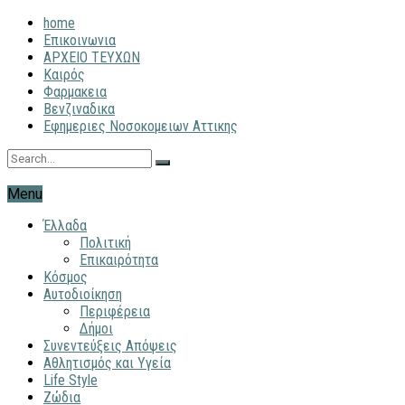
home
Επικοινωνια
ΑΡΧΕΙΟ ΤΕΥΧΩΝ
Καιρός
Φαρμακεια
Βενζιναδικα
Εφημεριες Νοσοκομειων Αττικης
Menu
Έλλαδα
Πολιτική
Επικαιρότητα
Κόσμος
Αυτοδιοίκηση
Περιφέρεια
Δήμοι
Συνεντεύξεις Απόψεις
Αθλητισμός και Υγεία
Life Style
Ζώδια