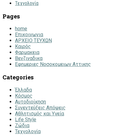
Τεχνολογία
Pages
home
Επικοινωνια
ΑΡΧΕΙΟ ΤΕΥΧΩΝ
Καιρός
Φαρμακεια
Βενζιναδικα
Εφημεριες Νοσοκομειων Αττικης
Categories
Έλλαδα
Κόσμος
Αυτοδιοίκηση
Συνεντεύξεις Απόψεις
Αθλητισμός και Υγεία
Life Style
Ζώδια
Τεχνολογία