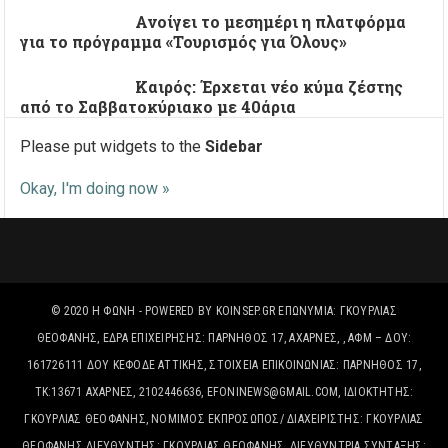
Ανοίγει το μεσημέρι η πλατφόρμα
για το πρόγραμμα «Τουρισμός για Όλους»
Καιρός: Έρχεται νέο κύμα ζέστης
από το Σαββατοκύριακο με 40άρια
Please put widgets to the
Sidebar
Okay, I'm doing now »
© 2020
Η ΦΩΝΉ
- POWERED BY
KOINSEP.GR
ΕΠΩΝΥΜΊΑ: ΓΚΟΥΡΛΙΑΣ
ΘΕΟΦΑΝΗΣ, ΈΔΡΑ ΕΠΙΧΕΙΡΗΣΗΣ: ΠΑΡΝΗΘΟΣ 17, ΑΧΑΡΝΕΣ, , ΑΦΜ – ΔΟΥ:
161726111 ΔΟΥ ΚΕΦΟΔΕ ΑΤΤΙΚΗΣ, ΣΤΟΙΧΕΊΑ ΕΠΙΚΟΙΝΩΝΊΑΣ: ΠΑΡΝΗΘΟΣ 17,
ΤΚ:13671 ΑΧΑΡΝΕΣ, 2102446636, EFONINEWS@GMAIL.COM, ΙΔΙΟΚΤΗΤΗΣ:
ΓΚΟΥΡΛΙΑΣ ΘΕΟΦΑΝΗΣ, ΝΟΜΙΜΟΣ ΕΚΠΡΟΣΩΠΟΣ/ ΔΙΑΧΕΙΡΙΣΤΗΣ: ΓΚΟΥΡΛΙΑΣ
ΘΕΟΦΑΝΗΣ ΔΙΕΥΘΥΝΤΗΣ: ΓΚΟΥΡΛΙΑΣ ΘΕΟΦΑΝΗΣ, ΔΙΕΥΘΥΝΤΡΙΑ ΣΥΝΤΑΞΗΣ: