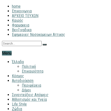
home
Επικοινωνια
ΑΡΧΕΙΟ ΤΕΥΧΩΝ
Καιρός
Φαρμακεια
Βενζιναδικα
Εφημεριες Νοσοκομειων Αττικης
Menu
Έλλαδα
Πολιτική
Επικαιρότητα
Κόσμος
Αυτοδιοίκηση
Περιφέρεια
Δήμοι
Συνεντεύξεις Απόψεις
Αθλητισμός και Υγεία
Life Style
Ζώδια