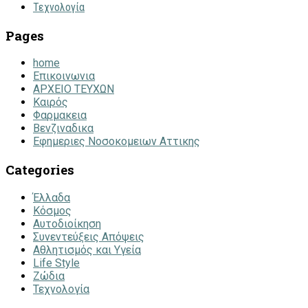
Τεχνολογία
Pages
home
Επικοινωνια
ΑΡΧΕΙΟ ΤΕΥΧΩΝ
Καιρός
Φαρμακεια
Βενζιναδικα
Εφημεριες Νοσοκομειων Αττικης
Categories
Έλλαδα
Κόσμος
Αυτοδιοίκηση
Συνεντεύξεις Απόψεις
Αθλητισμός και Υγεία
Life Style
Ζώδια
Τεχνολογία