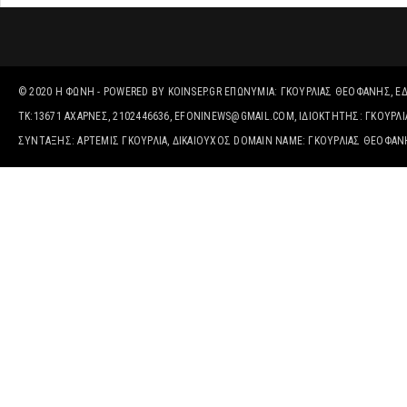
© 2020
Η ΦΩΝΉ
- POWERED BY
KOINSEP.GR
ΕΠΩΝΥΜΊΑ: ΓΚΟΥΡΛΙΑΣ ΘΕΟΦΑΝΗΣ, ΈΔΡ
ΤΚ:13671 ΑΧΑΡΝΕΣ, 2102446636, EFONINEWS@GMAIL.COM, ΙΔΙΟΚΤΗΤΗΣ: ΓΚΟΥΡ
ΣΥΝΤΑΞΗΣ: ΑΡΤΕΜΙΣ ΓΚΟΥΡΛΙΑ, ΔΙΚΑΙΟΎΧΟΣ DOMAIN NAME: ΓΚΟΥΡΛΙΑΣ ΘΕΟΦΑ