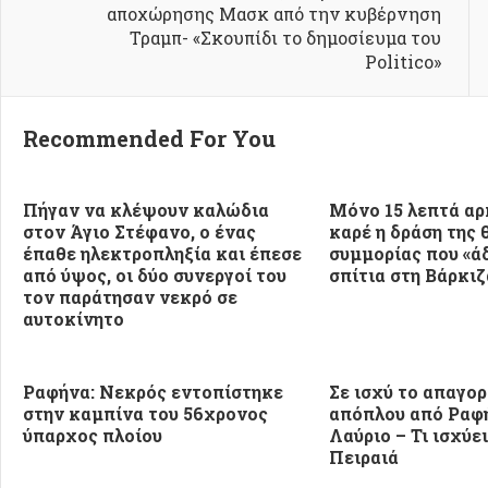
αποχώρησης Μασκ από την κυβέρνηση
Τραμπ- «Σκουπίδι το δημοσίευμα του
Politico»
Recommended For You
Πήγαν να κλέψουν καλώδια
Μόνο 15 λεπτά αρ
στον Άγιο Στέφανο, ο ένας
καρέ η δράση της 
έπαθε ηλεκτροπληξία και έπεσε
συμμορίας που «ά
από ύψος, οι δύο συνεργοί του
σπίτια στη Βάρκιζ
τον παράτησαν νεκρό σε
αυτοκίνητο
Ραφήνα: Νεκρός εντοπίστηκε
Σε ισχύ το απαγο
στην καμπίνα του 56χρονος
απόπλου από Ραφ
ύπαρχος πλοίου
Λαύριο – Τι ισχύε
Πειραιά