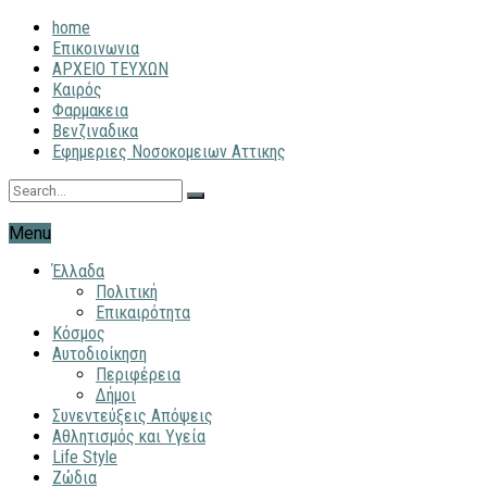
home
Επικοινωνια
ΑΡΧΕΙΟ ΤΕΥΧΩΝ
Καιρός
Φαρμακεια
Βενζιναδικα
Εφημεριες Νοσοκομειων Αττικης
Menu
Έλλαδα
Πολιτική
Επικαιρότητα
Κόσμος
Αυτοδιοίκηση
Περιφέρεια
Δήμοι
Συνεντεύξεις Απόψεις
Αθλητισμός και Υγεία
Life Style
Ζώδια