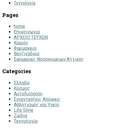
Τεχνολογία
Pages
home
Επικοινωνια
ΑΡΧΕΙΟ ΤΕΥΧΩΝ
Καιρός
Φαρμακεια
Βενζιναδικα
Εφημεριες Νοσοκομειων Αττικης
Categories
Έλλαδα
Κόσμος
Αυτοδιοίκηση
Συνεντεύξεις Απόψεις
Αθλητισμός και Υγεία
Life Style
Ζώδια
Τεχνολογία