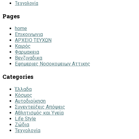
Τεχνολογία
Pages
home
Επικοινωνια
ΑΡΧΕΙΟ ΤΕΥΧΩΝ
Καιρός
Φαρμακεια
Βενζιναδικα
Εφημεριες Νοσοκομειων Αττικης
Categories
Έλλαδα
Κόσμος
Αυτοδιοίκηση
Συνεντεύξεις Απόψεις
Αθλητισμός και Υγεία
Life Style
Ζώδια
Τεχνολογία