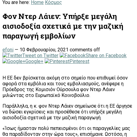
You are here:
Home
Κόσμος
Φον Ντερ Λάιεν: Υπήρξε μεγάλη
αισιοδοξία σχετικά με την μαζική
παραγωγή εμβολίων
efoni
—
10 Φεβρουαρίου, 2021
comments off
Tweet on Twitter
Share on Facebook
Google+
Pinterest
H EE δεν βρίσκεται ακόμη στο σημείο που επιθυμεί όσον
αφορά στα εμβόλια και τους εμβολιασμούς, ανέφερε η
Πρόεδρος της Κομισιόν Ούρσουλα φον Ντερ Λάιεν
μιλώντας στο Ευρωπαϊκό Κοινοβούλιο.
Παράλληλα, η κ. φον Ντερ Λάιεν σημείωσε ότι η ΕΕ άργησε
να δώσει εγκρίσεις και προσέθεσε ότι υπήρξε μεγάλη
αισιοδοξία σχετικά με την μαζική παραγωγή.
«Ίσως ήμασταν πολύ πεπεισμένοι ότι οι παραγγελίες μας
θα παραδίδονταν στην ώρα τους», επισήμανε. Ωστόσο, η