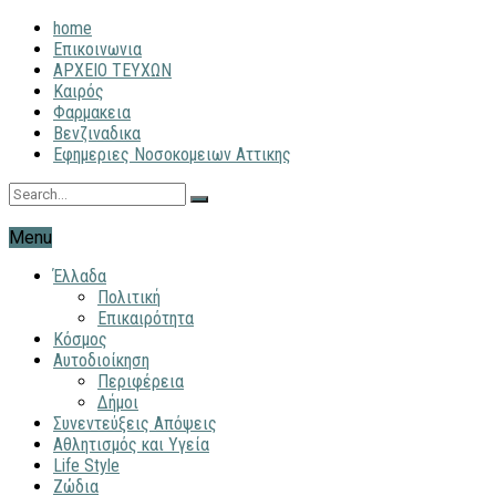
home
Επικοινωνια
ΑΡΧΕΙΟ ΤΕΥΧΩΝ
Καιρός
Φαρμακεια
Βενζιναδικα
Εφημεριες Νοσοκομειων Αττικης
Menu
Έλλαδα
Πολιτική
Επικαιρότητα
Κόσμος
Αυτοδιοίκηση
Περιφέρεια
Δήμοι
Συνεντεύξεις Απόψεις
Αθλητισμός και Υγεία
Life Style
Ζώδια