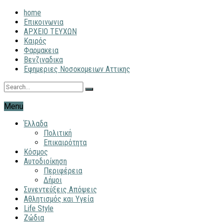
home
Επικοινωνια
ΑΡΧΕΙΟ ΤΕΥΧΩΝ
Καιρός
Φαρμακεια
Βενζιναδικα
Εφημεριες Νοσοκομειων Αττικης
Menu
Έλλαδα
Πολιτική
Επικαιρότητα
Κόσμος
Αυτοδιοίκηση
Περιφέρεια
Δήμοι
Συνεντεύξεις Απόψεις
Αθλητισμός και Υγεία
Life Style
Ζώδια