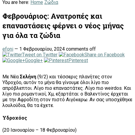
You are here:
Home
Ζώδια
Φεβρουάριος: Ανατροπές και
επαναστάσεις φέρνει ο νέος μήνας
για όλα τα ζώδια
efoni
—
1 Φεβρουαρίου, 2024
comments off
Tweet on Twitter
Share on Facebook
Google+
Pinterest
Μ
ε Νέα
Σελήνη
(9/2) και τέσσερις πλανήτες στον
Υδροχόο, αυτόν το μήνα θα γίνουμε όλοι λίγο πιο
απρόβλεπτοι. Λίγο πιο επαναστάτες. Λίγο πιο weirdos. Και
λίγο πιο ρομαντικοί; Χμ, εξαρτάται: ο Βαλεντίνος έρχεται
με την Αφροδίτη στον πιστό Αιγόκερω. Αν σας υποσχέθηκε
λουλούδια, θα τα έχετε.
Υδροχόος
(20 Ιανουαρίου – 18 Φεβρουαρίου)