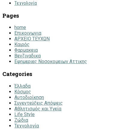
Τεχνολογία
Pages
home
Επικοινωνια
ΑΡΧΕΙΟ ΤΕΥΧΩΝ
Καιρός
Φαρμακεια
Βενζιναδικα
Εφημεριες Νοσοκομειων Αττικης
Categories
Έλλαδα
Κόσμος
Αυτοδιοίκηση
Συνεντεύξεις Απόψεις
Αθλητισμός και Υγεία
Life Style
Ζώδια
Τεχνολογία