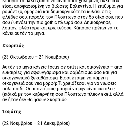
Μπορεί τα άλλα ζώδια να είναι απασχολημένα, αλλά εσύ
είσαι αποφασισμένη να βιώσεις Βαλεντίνο. Η επιθυμία για
ρομάντζο, ομορφιά και δημιουργικότητα κυλάει στις
φλέβες σου, παρόλο τον Πλούτωνα στον 5ο οίκο σου, που
σου ξυπνάει την πιο gothic πλευρά σου. Δημιούργησε,
λοιπόν, φλέρταρε και ερωτεύσου. Κάποιος πρέπει να το
κάνει αυτόν το μήνα.
Σκορπιός
(23 Οκτωβρίου – 21 Νοεμβρίου)
Αυτόν το μήνα κάνεις focus σε σπίτι και οικογένεια – από
ευκαιρίες για σφουγγάρισμα και σοβάτισμα όσο και για
οικογενειακό ξεκαθάρισμα. Είσαι έτοιμη να πάρει η
οικογένειά σου νέα μορφή; Τι χρειάζεσαι για να νιώσεις
πάλι παιδί; Οι απαντήσεις μπορεί να μην είναι εύκολες
(ειδικά με τον κυβερνήτη σου Πλούτωνα πλέον εκεί), αλλά
αν ήταν δεν θα ήσουν Σκορπιός.
Τοξότης
(22 Νοεμβρίου – 21 Δεκεμβρίου)