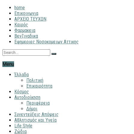
home
Επικοινωνια
ΑΡΧΕΙΟ ΤΕΥΧΩΝ
Καιρός
Φαρμακεια
Βενζιναδικα
Εφημεριες Νοσοκομειων Αττικης
Menu
Έλλαδα
Πολιτική
Επικαιρότητα
Κόσμος
Αυτοδιοίκηση
Περιφέρεια
Δήμοι
Συνεντεύξεις Απόψεις
Αθλητισμός και Υγεία
Life Style
Ζώδια