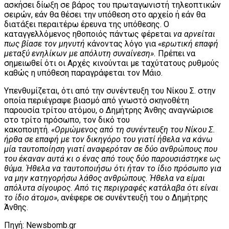
ασκήσει δίωξη σε βάρος του πρωταγωνιστή τηλεοπτικών
σειρών, εάν θα θέσει την υπόθεση στο αρχείο ή εάν θα
διατάξει περαιτέρω έρευνα της υπόθεσης. Ο
καταγγελλόμενος ηθοποιός πάντως φέρεται
να αρνείται
πως βίασε τον μηνυτή
κάνοντας λόγο για
«ερωτική επαφή
μεταξύ ενηλίκων με απόλυτη συναίνεση».
Πρέπει να
σημειωθεί ότι οι Αρχές κινούνται με ταχύτατους ρυθμούς
καθώς η υπόθεση παραγράφεται τον Μάιο.
Υπενθυμίζεται, ότι από την συνέντευξη του Νίκου Σ. στην
οποία περιέγραψε βιασμό από γνωστό σκηνοθέτη
παρουσία τρίτου ατόμου, ο Δημήτρης Άνθης αναγνώρισε
στο τρίτο πρόσωπο, τον δικό του
κακοποιητή.
«Ορμώμενος από τη συνέντευξη του Νίκου Σ.
ήρθα σε επαφή με τον δικηγόρο του γιατί ήθελα να κάνω
μία ταυτοποίηση γιατί αναφερόταν σε δύο ανθρώπους που
του έκαναν αυτά κι ο ένας από τους δύο παρουσιάστηκε ως
θύμα. Ήθελα να ταυτοποιήσω ότι ήταν το ίδιο πρόσωπο για
να μην κατηγορήσω λάθος ανθρώπους. Ήθελα να είμαι
απόλυτα σίγουρος. Από τις περιγραφές κατάλαβα ότι είναι
το ίδιο άτομο»
, ανέφερε σε συνέντευξή του ο Δημήτρης
Άνθης.
Πηγή: Newsbomb.gr