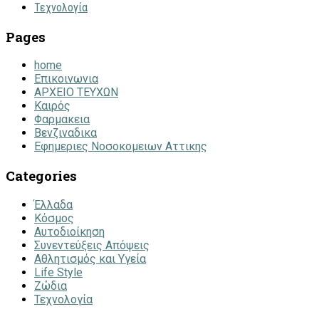
Τεχνολογία
Pages
home
Επικοινωνια
ΑΡΧΕΙΟ ΤΕΥΧΩΝ
Καιρός
Φαρμακεια
Βενζιναδικα
Εφημεριες Νοσοκομειων Αττικης
Categories
Έλλαδα
Κόσμος
Αυτοδιοίκηση
Συνεντεύξεις Απόψεις
Αθλητισμός και Υγεία
Life Style
Ζώδια
Τεχνολογία