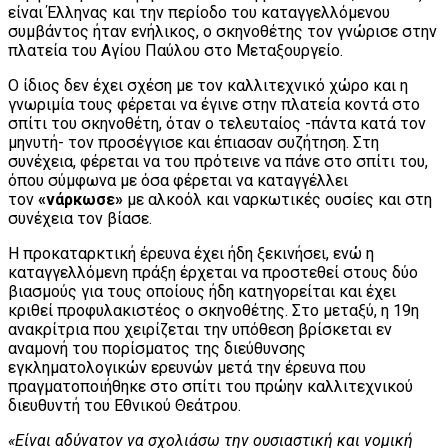
είναι Έλληνας και την περίοδο του καταγγελλόμενου
συμβάντος ήταν ενήλικος, ο σκηνοθέτης τον γνώρισε στην
πλατεία του Αγίου Παύλου στο Μεταξουργείο.
Ο ίδιος δεν έχει σχέση με τον καλλιτεχνικό χώρο και η
γνωριμία τους φέρεται να έγινε στην πλατεία κοντά στο
σπίτι του σκηνοθέτη, όταν ο τελευταίος -πάντα κατά τον
μηνυτή- τον προσέγγισε και έπιασαν συζήτηση. Στη
συνέχεια, φέρεται να του πρότεινε να πάνε στο σπίτι του,
όπου σύμφωνα με όσα φέρεται να καταγγέλλει
τον
«νάρκωσε»
με αλκοόλ και ναρκωτικές ουσίες και στη
συνέχεια τον βίασε.
Η προκαταρκτική έρευνα έχει ήδη ξεκινήσει, ενώ η
καταγγελλόμενη πράξη έρχεται να προστεθεί στους δύο
βιασμούς για τους οποίους ήδη κατηγορείται και έχει
κριθεί προφυλακιστέος ο σκηνοθέτης. Στο μεταξύ, η 19η
ανακρίτρια που χειρίζεται την υπόθεση βρίσκεται εν
αναμονή του πορίσματος της διεύθυνσης
εγκληματολογικών ερευνών μετά την έρευνα που
πραγματοποιήθηκε στο σπίτι του πρώην καλλιτεχνικού
διευθυντή του Εθνικού Θεάτρου.
«Είναι αδύνατον να σχολιάσω την ουσιαστική και νομική