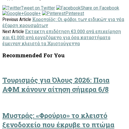
Tweet on Twitter
Share on Facebook
Google+
Pinterest
Κορoνοϊός: Οι φόβοι των ειδικών για νέα
Previous Article
έξαρση κρουσμάτων
Εκτακτη επιδότηση €3.000 ανά επιχείρηση
Next Article
και €1.000 ανά εργαζόμενο για όσα καταστήματα
έμειναν κλειστά τα Χριστούγεννα
Recommended For You
Τουρισμός για Όλους 2026: Ποια
ΑΦΜ κάνουν αίτηση σήμερα 6/8
Μυστράς: «Φρούριο» το κλειστό
ξενοδοχείο που έκρυβε το πτώμα