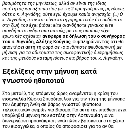
βασιμότητα της μηνύσεως, αλλά αν είναι της ίδιας
ποιότητος και αξιοπιστίας με τις 2 προηγούμενες μηνύσεις,
ούτε ο κ. Λιγνάδης, ούτε εγώ έχουμε καμία ανησυχία. (…) Ο
κ. Λιγνάδης ήταν και είναι κατηγορηματικός ότι ουδέποτε
στη ζωή του έχει βιάσει είτε οιανδήποτε γυναίκα είτε
οιονδήποτε άνδρα από αυτούς, με τους οποίους είχε
ερωτικές σχέσεις»
ανέφερε σε δήλωση του ο συνήγορος
του κ. Λιγνάδη, Αλέξης Κούγιας
, συμπληρώνοντας ότι θα
απαντήσει αυτή τη φορά σε
«οιονδήποτε ψευδομηνυτή με
μήνυση για τα αδικήματα της συκοφαντικής δυσφημήσεως
και της ψευδούς καταμηνύσεως εις βάρος του κ. Λιγνάδη».
Εξελίξεις στην μήνυση κατά
γνωστού ηθοποιού
Στο μεταξύ, τις επόμενες ώρες αναμένεται η κρίση του
εισαγγελέα Κώστα Σπυρόπουλου για την τύχη της μήνυσης
του Δημήτρη Άνθη σε βάρος γνωστού ηθοποιού
τηλεοπτικών σειρών για βιασμό. Για αυτή την υπόθεση έχει
υποβληθεί μήνυση που εστάλη στην Αστυνομία για να
διενεργήσει προανάκριση, ενώ πλέον βρίσκεται στα χέρια
του εισαγγελέα, ο οποίος θα αποφασίσει για το αν θα