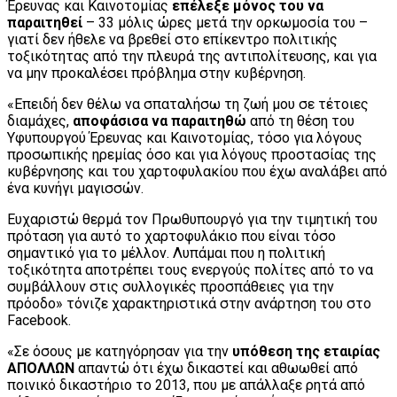
Έρευνας και Καινοτομίας
επέλεξε μόνος του να
παραιτηθεί
– 33 μόλις ώρες μετά την ορκωμοσία του –
γιατί δεν ήθελε να βρεθεί στο επίκεντρο πολιτικής
τοξικότητας από την πλευρά της αντιπολίτευσης, και για
να μην προκαλέσει πρόβλημα στην κυβέρνηση.
«Επειδή δεν θέλω να σπαταλήσω τη ζωή μου σε τέτοιες
διαμάχες,
αποφάσισα να παραιτηθώ
από τη θέση του
Υφυπουργού Έρευνας και Καινοτομίας, τόσο για λόγους
προσωπικής ηρεμίας όσο και για λόγους προστασίας της
κυβέρνησης και του χαρτοφυλακίου που έχω αναλάβει από
ένα κυνήγι μαγισσών.
Ευχαριστώ θερμά τον Πρωθυπουργό για την τιμητική του
πρόταση για αυτό το χαρτοφυλάκιο που είναι τόσο
σημαντικό για το μέλλον. Λυπάμαι που η πολιτική
τοξικότητα αποτρέπει τους ενεργούς πολίτες από το να
συμβάλλουν στις συλλογικές προσπάθειες για την
πρόοδο» τόνιζε χαρακτηριστικά στην ανάρτηση του στο
Facebook.
«Σε όσους με κατηγόρησαν για την
υπόθεση της εταιρίας
ΑΠΟΛΛΩΝ
απαντώ ότι έχω δικαστεί και αθωωθεί από
ποινικό δικαστήριο το 2013, που με απάλλαξε ρητά από