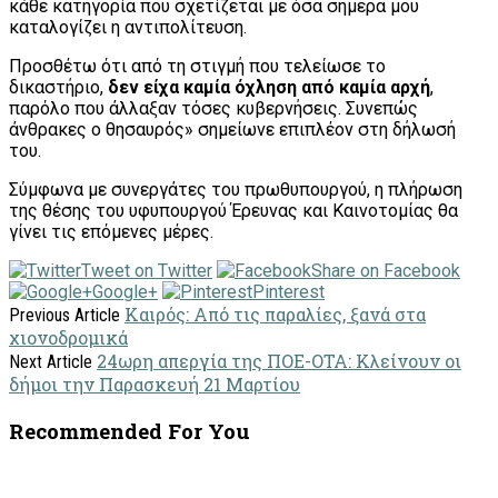
κάθε κατηγορία που σχετίζεται με όσα σήμερα μου
καταλογίζει η αντιπολίτευση.
Προσθέτω ότι από τη στιγμή που τελείωσε το
δικαστήριο,
δεν είχα καμία όχληση από καμία αρχή
,
παρόλο που άλλαξαν τόσες κυβερνήσεις. Συνεπώς
άνθρακες ο θησαυρός» σημείωνε επιπλέον στη δήλωσή
του.
Σύμφωνα με συνεργάτες του πρωθυπουργού, η πλήρωση
της θέσης του υφυπουργού Έρευνας και Καινοτομίας θα
γίνει τις επόμενες μέρες.
Tweet on Twitter
Share on Facebook
Google+
Pinterest
Καιρός: Από τις παραλίες, ξανά στα
Previous Article
χιονοδρομικά
24ωρη απεργία της ΠΟΕ-ΟΤΑ: Κλείνουν οι
Next Article
δήμοι την Παρασκευή 21 Μαρτίου
Recommended For You