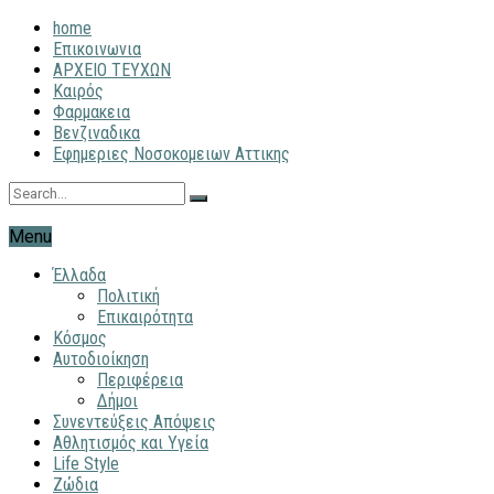
home
Επικοινωνια
ΑΡΧΕΙΟ ΤΕΥΧΩΝ
Καιρός
Φαρμακεια
Βενζιναδικα
Εφημεριες Νοσοκομειων Αττικης
Menu
Έλλαδα
Πολιτική
Επικαιρότητα
Κόσμος
Αυτοδιοίκηση
Περιφέρεια
Δήμοι
Συνεντεύξεις Απόψεις
Αθλητισμός και Υγεία
Life Style
Ζώδια