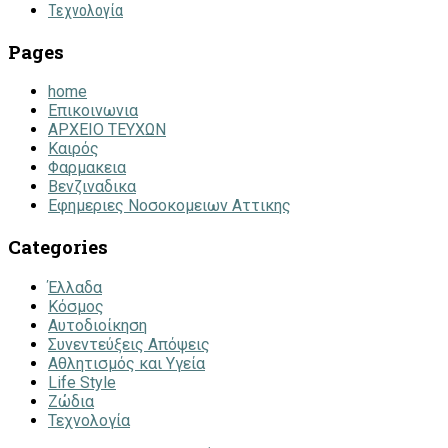
Τεχνολογία
Pages
home
Επικοινωνια
ΑΡΧΕΙΟ ΤΕΥΧΩΝ
Καιρός
Φαρμακεια
Βενζιναδικα
Εφημεριες Νοσοκομειων Αττικης
Categories
Έλλαδα
Κόσμος
Αυτοδιοίκηση
Συνεντεύξεις Απόψεις
Αθλητισμός και Υγεία
Life Style
Ζώδια
Τεχνολογία