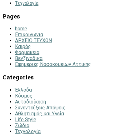
Τεχνολογία
Pages
home
Επικοινωνια
ΑΡΧΕΙΟ ΤΕΥΧΩΝ
Καιρός
Φαρμακεια
Βενζιναδικα
Εφημεριες Νοσοκομειων Αττικης
Categories
Έλλαδα
Κόσμος
Αυτοδιοίκηση
Συνεντεύξεις Απόψεις
Αθλητισμός και Υγεία
Life Style
Ζώδια
Τεχνολογία