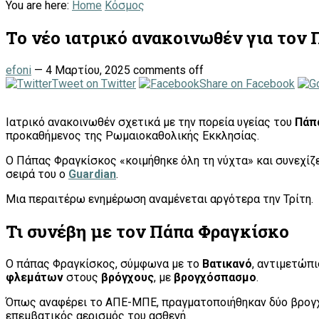
You are here:
Home
Κόσμος
Το νέο ιατρικό ανακοινωθέν για τον 
efoni
—
4 Μαρτίου, 2025
comments off
Tweet on Twitter
Share on Facebook
Ιατρικό ανακοινωθέν σχετικά με την πορεία υγείας του
Πάπ
προκαθήμενος της Ρωμαιοκαθολικής Εκκλησίας.
Ο Πάπας Φραγκίσκος «κοιμήθηκε όλη τη νύχτα» και συνεχίζει
σειρά του ο
Guardian
.
Μια περαιτέρω ενημέρωση αναμένεται αργότερα την Τρίτη.
Τι συνέβη με τον Πάπα Φραγκίσκο
Ο πάπας Φραγκίσκος, σύμφωνα με το
Βατικανό
, αντιμετώπι
φλεμάτων
στους
βρόγχους
, με
βρογχόσπασμο
.
Όπως αναφέρει το ΑΠΕ-ΜΠΕ, πραγματοποιήθηκαν δύο βρογχο
επεμβατικός αερισμός του ασθενή.