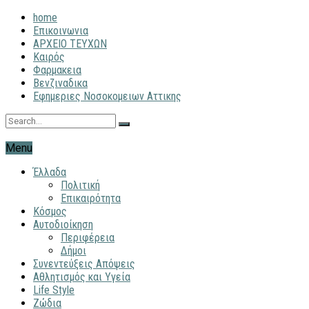
home
Επικοινωνια
ΑΡΧΕΙΟ ΤΕΥΧΩΝ
Καιρός
Φαρμακεια
Βενζιναδικα
Εφημεριες Νοσοκομειων Αττικης
Menu
Έλλαδα
Πολιτική
Επικαιρότητα
Κόσμος
Αυτοδιοίκηση
Περιφέρεια
Δήμοι
Συνεντεύξεις Απόψεις
Αθλητισμός και Υγεία
Life Style
Ζώδια