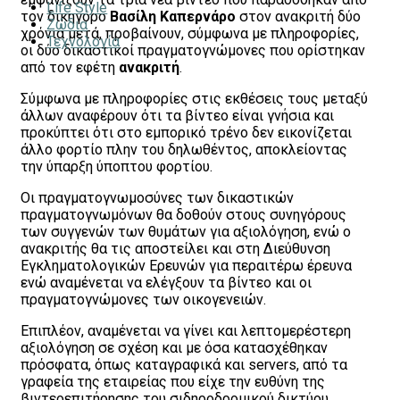
Life Style
τον δικηγόρο
Βασίλη Καπερνάρο
στον ανακριτή δύο
Ζώδια
χρόνια μετά, προβαίνουν, σύμφωνα με πληροφορίες,
Τεχνολογία
οι δύο δικαστικοί πραγματογνώμονες που ορίστηκαν
από τον εφέτη
ανακριτή
.
Σύμφωνα με πληροφορίες στις εκθέσεις τους μεταξύ
άλλων αναφέρουν ότι τα βίντεο είναι γνήσια και
προκύπτει ότι στο εμπορικό τρένο δεν εικονίζεται
άλλο φορτίο πλην του δηλωθέντος, αποκλείοντας
την ύπαρξη ύποπτου φορτίου.
Οι πραγματογνωμοσύνες των δικαστικών
πραγματογνωμόνων θα δοθούν στους συνηγόρους
των συγγενών των θυμάτων για αξιολόγηση, ενώ ο
ανακριτής θα τις αποστείλει και στη Διεύθυνση
Εγκληματολογικών Ερευνών για περαιτέρω έρευνα
ενώ αναμένεται να ελέγξουν τα βίντεο και οι
πραγματογνώμονες των οικογενειών.
Επιπλέον, αναμένεται να γίνει και λεπτομερέστερη
αξιολόγηση σε σχέση και με όσα κατασχέθηκαν
πρόσφατα, όπως καταγραφικά και servers, από τα
γραφεία της εταιρείας που είχε την ευθύνη της
βιντεοεπιτήρησης του σιδηροδρομικoύ δικτύου.