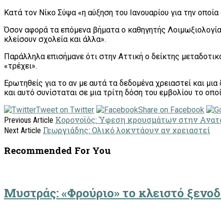
Κατά τον Νίκο Σύψα «η αύξηση του Ιανουαρίου για την οποία
Όσον αφορά τα επόμενα βήματα ο καθηγητής Λοιμωξιολογίας ε
κλείσουν σχολεία και άλλα».
Παράλληλα επισήμανε ότι στην Αττική ο δείκτης μεταδοτικότ
«τρέχει».
Ερωτηθείς για το αν με αυτά τα δεδομένα χρειαστεί και μι
και αυτό συνίσταται σε μια τρίτη δόση του εμβολίου το οπ
Tweet on Twitter
Share on Facebook
Κορονοϊός: Ύφεση κρουσμάτων στην Ανατ
Previous Article
Γεωργιάδης: Ολικό λοκντάουν αν χρειαστεί
Next Article
Recommended For You
Μυστράς: «Φρούριο» το κλειστό ξενο