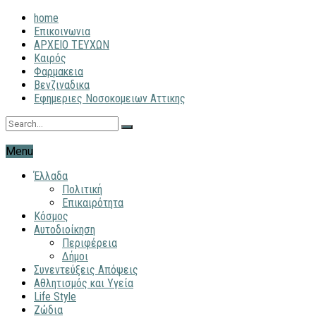
home
Επικοινωνια
ΑΡΧΕΙΟ ΤΕΥΧΩΝ
Καιρός
Φαρμακεια
Βενζιναδικα
Εφημεριες Νοσοκομειων Αττικης
Menu
Έλλαδα
Πολιτική
Επικαιρότητα
Κόσμος
Αυτοδιοίκηση
Περιφέρεια
Δήμοι
Συνεντεύξεις Απόψεις
Αθλητισμός και Υγεία
Life Style
Ζώδια