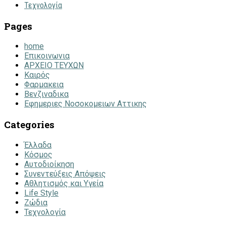
Τεχνολογία
Pages
home
Επικοινωνια
ΑΡΧΕΙΟ ΤΕΥΧΩΝ
Καιρός
Φαρμακεια
Βενζιναδικα
Εφημεριες Νοσοκομειων Αττικης
Categories
Έλλαδα
Κόσμος
Αυτοδιοίκηση
Συνεντεύξεις Απόψεις
Αθλητισμός και Υγεία
Life Style
Ζώδια
Τεχνολογία