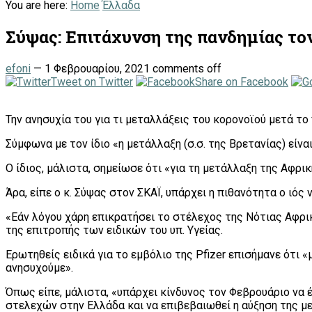
You are here:
Home
Έλλαδα
Σύψας: Επιτάχυνση της πανδημίας το
efoni
—
1 Φεβρουαρίου, 2021
comments off
Tweet on Twitter
Share on Facebook
Την ανησυχία του για τι μεταλλάξεις του κορονοϊού μετά 
Σύμφωνα με τον ίδιο «η μετάλλαξη (σ.σ. της Βρετανίας) είνα
Ο ίδιος, μάλιστα, σημείωσε ότι «για τη μετάλλαξη της Αφρι
Άρα, είπε ο κ. Σύψας στον ΣΚΑΪ, υπάρχει η πιθανότητα ο ιός 
«Εάν λόγου χάρη επικρατήσει το στέλεχος της Νότιας Αφρικ
της επιτροπής των ειδικών του υπ. Υγείας.
Ερωτηθείς ειδικά για το εμβόλιο της Pfizer επισήμανε ότι 
ανησυχούμε».
Όπως είπε, μάλιστα, «υπάρχει κίνδυνος τον Φεβρουάριο να
στελεχών στην Ελλάδα και να επιβεβαιωθεί η αύξηση της μ