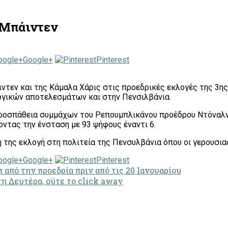
 Μπάιντεν
Google+
Pinterest
ιντεν και της Κάμαλα Χάρις στις προεδρικές εκλογές της 3η
ογικών αποτελεσμάτων και στην Πενσιλβάνια.
 προσπάθεια συμμάχων του Ρεπουμπλικάνου προέδρου Ντόναλ
ντας την ένσταση με 93 ψήφους έναντι 6.
 της εκλογή στη πολιτεία της Πενσυλβάνια όπου οι γερουσια
Google+
Pinterest
από την προεδρία πριν από τις 20 Ιανουαρίου
η Δευτέρα, ούτε το click away