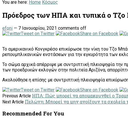
You are here:
Home
Κόσμος
Πρόεδρος των ΗΠΑ και τυπικά ο Τζο
efoni
—
7 Ιανουαρίου, 2021
comments off
Tweet on Twitter
Share on Facebook
Το αμερικανικό Κονγκρέσο επικύρωσε την νίκη του Τζο Μπά
ρεπουμπλικανικών ενστάσεων για την εγκυρότητα των εκλ
Το σώμα αρχικά απέρριψε με συντριπτική πλειοψηφία την
των προεδρικών εκλογών στην πολιτεία Αριζόνα, απορρίπτο
Ακολούθησε η επίσης με συντριπτική πλειοψηφία επικύρωση
Tweet on Twitter
Share on Facebook
ΗΠΑ: Πώς μπορεί να απομακρυνθεί ο Τραμπ 
Previous Article
Πελώνη: Μπορεί να μην ανοίξουν τα σχολεία τ
Next Article
Recommended For You