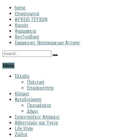
home
Επικοινωνια
ΑΡΧΕΙΟ ΤΕΥΧΩΝ
Καιρός
Φαρμακεια
Βενζιναδικα
Εφημεριες Νοσοκομειων Αττικης
Menu
Έλλαδα
Πολιτική
Επικαιρότητα
Κόσμος
Αυτοδιοίκηση
Περιφέρεια
Δήμοι
Συνεντεύξεις Απόψεις
Αθλητισμός και Υγεία
Life Style
Ζώδια