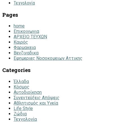
Τεχνολογία
Pages
home
Επικοινωνια
ΑΡΧΕΙΟ ΤΕΥΧΩΝ
Καιρός
Φαρμακεια
Βενζιναδικα
Εφημεριες Νοσοκομειων Αττικης
Categories
Έλλαδα
Κόσμος
Αυτοδιοίκηση
Συνεντεύξεις Απόψεις
Αθλητισμός και Υγεία
Life Style
Ζώδια
Τεχνολογία