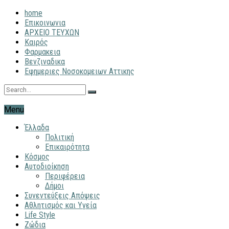
home
Επικοινωνια
ΑΡΧΕΙΟ ΤΕΥΧΩΝ
Καιρός
Φαρμακεια
Βενζιναδικα
Εφημεριες Νοσοκομειων Αττικης
Menu
Έλλαδα
Πολιτική
Επικαιρότητα
Κόσμος
Αυτοδιοίκηση
Περιφέρεια
Δήμοι
Συνεντεύξεις Απόψεις
Αθλητισμός και Υγεία
Life Style
Ζώδια