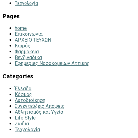
Τεχνολογία
Pages
home
Επικοινωνια
ΑΡΧΕΙΟ ΤΕΥΧΩΝ
Καιρός
Φαρμακεια
Βενζιναδικα
Εφημεριες Νοσοκομειων Αττικης
Categories
Έλλαδα
Κόσμος
Αυτοδιοίκηση
Συνεντεύξεις Απόψεις
Αθλητισμός και Υγεία
Life Style
Ζώδια
Τεχνολογία