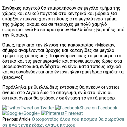
Συνθήκες παγετού θα επικρατήσουν σε μεγάλο τμήμα της
χώρας και ολικού παγετού στα κεντρικά και βόρεια. Θα
υπάρξουν πυκνές χιονοπτώσεις στο μεγαλύτερο τμήμα
της χώρας, ακόμα και σε περιοχές με πολύ χαμηλό
υψόμετρο, ενώ θα επικρατήσουν θυελλώδεις βοριάδες από
την Κυριακή.
Όμως, πριν από την έλευση της κακοκαιρίας «Μήδεια»,
σήμερα αναμένονται βροχές και καταιγίδες σε μεγάλο
τμήμα της χώρας μας. Τα φαινόμενα έως το μεσημέρι στα
δυτικά και τις μεσημεριανές και απογευματινές ώρες στα
βορειοανατολικά, ενδέχεται να είναι κατά τόπους ισχυρά
και να συνοδεύονται από έντονη ηλεκτρική δραστηριότητα
(κεραυνοί).
Παράλληλα, με θυελλώδεις εντάσεις θα πνέουν οι νότιοι
άνεμοι στο Αιγαίο έως το απόγευμα, ενώ στο Ιόνιο οι
δυτικοί άνεμοι θα φτάσουν σε ένταση τα επτά μποφόρ.
Tweet on Twitter
Share on Facebook
Google+
Pinterest
Ο κορονοϊός όλου του κόσμου θα χωρούσε
Previous Article
σε ένα τενεκεδάκι αναψυκτικού