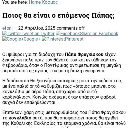
You are here:
Home
Κόσμος
Ποιος θα είναι ο επόμενος Πάπας;
efoni
—
22 Απριλίου, 2025
comments off
Tweet on Twitter
Share on Facebook
Google+
Pinterest
Οι ψίθυροι για τη διαδοχή του
Πάπα Φραγκίσκου
είχαν
ξεκινήσει πολύ πριν τον θάνατό του και εντάθηκαν τον
Φεβρουάριο, όταν ο Ποντίφικας αντιμετώπισε τη μεγάλη
περιπέτεια της υγείας του με τη διπλή πνευμονία.
Η διαδικασία θα ξεκινήσει επισήμως μετά την κηδεία του,
με ένα παλιό ρητό να θυμίζει πως «όποιος μπαίνει στο
κονκλάβιο με αέρα Πάπα, αποχωρεί από αυτό
καρδινάλιος». Κοινώς ακόμα κι όταν υπάρχουν φαβορί,
συχνά δεν επαληθεύονται.
Επιπλέον, χάρη στις μεταρρυθμίσεις του Πάπα Φραγκίσκου
το
κονκλάβιο
αυτό, που θα αποφασίσει ποιος θα ηγηθεί
της Καθολικής Εκκλησίας τα επόμενα χρόνια, θα είναι πολύ