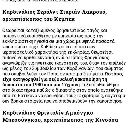
Καρδινάλιος Ζεράλντ Σιπριάν Λακρουά,
αρχιεπίσκοπος του Κεμπέκ
Θεωρείται καταξιωμένος θρησκευτικός ταγός και
ποιμαντικά ευαίσθητος με εμπειρία ως προς την
εκκλησιαστική ηγεσία σε μια χώρα με υψηλά ποσοστά
«εκκοσμίκευσης». Καθώς έχει εστιάσει στον
ιεραποστολικό χαρακτήρα της εκκλησίας, θεωρείται
πιθανό να κριθεί ευνοϊκά, ενώ ο Πάπας Φραγκίσκος
αναγνώριζε τις ηγετικές ικανότητές του, όταν τον επέλεξε
ως μέλος του Συμβουλίου των Καρδιναλίων, του σώματος
που συμβουλεύει τον Πάπα σε κρίσιμα ζητήματα.
Ωστόσο,
είχε κατηγορηθεί για σεξουαλική κακοποίηση τη
δεκαετία του 1980 από μια 17χρονη
. Τελικά αθωώθηκε
στα δικαστήρια, καθώς ο δικαστής στον οποίο ανατέθηκε
από το Βατικανό να ερευνήσει τους ισχυρισμούς, αργότερα
δεν βρήκε στοιχεία που να αποδεικνύουν την κακοποίηση.
Καρδινάλιος Φριντολίν Αμπόνγκο
Μπεσούνγκου, αρχιεπίσκοπος της Κινσάσα