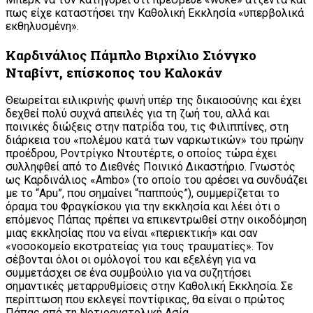
πως είχε καταστήσει την Καθολική Εκκλησία «υπερβολικά
εκθηλυσμένη».
Καρδινάλιος Πάμπλο Βιρχίλιο Σιόνγκο
Νταβίντ, επίσκοπος του Καλοκάν
Θεωρείται ειλικρινής φωνή υπέρ της δικαιοσύνης και έχει
δεχθεί πολύ συχνά απειλές για τη ζωή του, αλλά και
ποινικές διώξεις στην πατρίδα του, τις Φιλιππίνες, στη
διάρκεια του «πολέμου κατά των ναρκωτικών» του πρώην
προέδρου, Ροντρίγκο Ντουτέρτε, ο οποίος τώρα έχει
συλληφθεί από το Διεθνές Ποινικό Δικαστήριο. Γνωστός
ως Καρδινάλιος «Ambo» (το οποίο του αρέσει να συνδυάζει
με το “Apu”, που σημαίνει “παππούς”), συμμερίζεται το
όραμα του Φραγκίσκου για την εκκλησία και λέει ότι ο
επόμενος Πάπας πρέπει να επικεντρωθεί στην οικοδόμηση
μιας εκκλησίας που να είναι «περιεκτική» και σαν
«νοσοκομείο εκστρατείας για τους τραυματίες». Τον
σέβονται όλοι οι ομόλογοί του και εξελέγη για να
συμμετάσχει σε ένα συμβούλιο για να συζητήσει
σημαντικές μεταρρυθμίσεις στην Καθολική Εκκλησία. Σε
περίπτωση που εκλεγεί ποντίφικας, θα είναι ο πρώτος
Πάπας από τη Νοτιοανατολική Ασία.