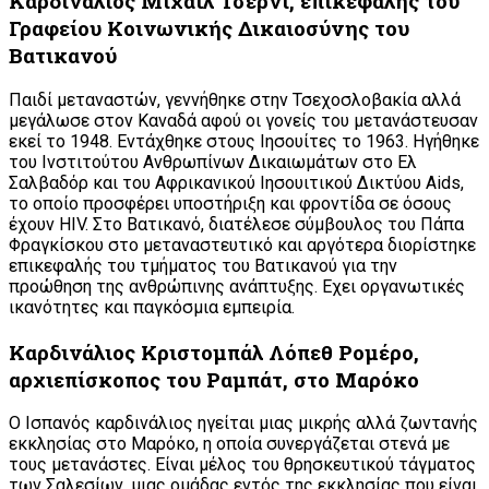
Καρδινάλιος Μιχαΐλ Τσέρνι, επικεφαλής του
Γραφείου Κοινωνικής Δικαιοσύνης του
Βατικανού
Παιδί μεταναστών, γεννήθηκε στην Τσεχοσλοβακία αλλά
μεγάλωσε στον Καναδά αφού οι γονείς του μετανάστευσαν
εκεί το 1948. Εντάχθηκε στους Ιησουίτες το 1963. Ηγήθηκε
του Ινστιτούτου Ανθρωπίνων Δικαιωμάτων στο Ελ
Σαλβαδόρ και του Αφρικανικού Ιησουιτικού Δικτύου Aids,
το οποίο προσφέρει υποστήριξη και φροντίδα σε όσους
έχουν HIV. Στο Βατικανό, διατέλεσε σύμβουλος του Πάπα
Φραγκίσκου στο μεταναστευτικό και αργότερα διορίστηκε
επικεφαλής του τμήματος του Βατικανού για την
προώθηση της ανθρώπινης ανάπτυξης. Εχει οργανωτικές
ικανότητες και παγκόσμια εμπειρία.
Καρδινάλιος Κριστομπάλ Λόπεθ Ρομέρο,
αρχιεπίσκοπος του Ραμπάτ, στο Μαρόκο
Ο Ισπανός καρδινάλιος ηγείται μιας μικρής αλλά ζωντανής
εκκλησίας στο Μαρόκο, η οποία συνεργάζεται στενά με
τους μετανάστες. Είναι μέλος του θρησκευτικού τάγματος
των Σαλεσίων, μιας ομάδας εντός της εκκλησίας που είναι