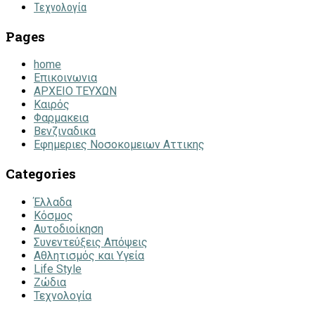
Τεχνολογία
Pages
home
Επικοινωνια
ΑΡΧΕΙΟ ΤΕΥΧΩΝ
Καιρός
Φαρμακεια
Βενζιναδικα
Εφημεριες Νοσοκομειων Αττικης
Categories
Έλλαδα
Κόσμος
Αυτοδιοίκηση
Συνεντεύξεις Απόψεις
Αθλητισμός και Υγεία
Life Style
Ζώδια
Τεχνολογία