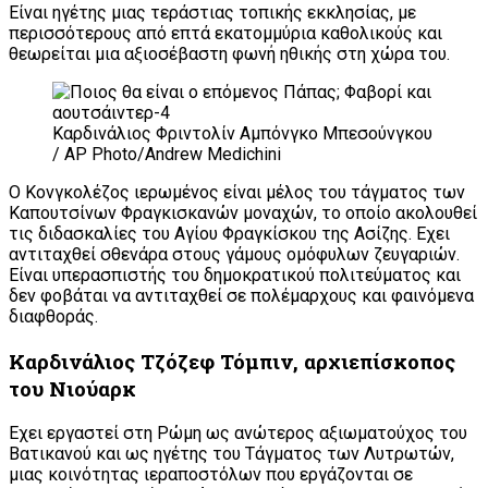
Είναι ηγέτης μιας τεράστιας τοπικής εκκλησίας, με
περισσότερους από επτά εκατομμύρια καθολικούς και
θεωρείται μια αξιοσέβαστη φωνή ηθικής στη χώρα του.
Καρδινάλιος Φριντολίν Αμπόνγκο Μπεσούνγκου
/ AP Photo/Andrew Medichini
Ο Κονγκολέζος ιερωμένος είναι μέλος του τάγματος των
Καπουτσίνων Φραγκισκανών μοναχών, το οποίο ακολουθεί
τις διδασκαλίες του Αγίου Φραγκίσκου της Ασίζης. Εχει
αντιταχθεί σθενάρα στους γάμους ομόφυλων ζευγαριών.
Είναι υπερασπιστής του δημοκρατικού πολιτεύματος και
δεν φοβάται να αντιταχθεί σε πολέμαρχους και φαινόμενα
διαφθοράς.
Καρδινάλιος Τζόζεφ Τόμπιν, αρχιεπίσκοπος
του Νιούαρκ
Εχει εργαστεί στη Ρώμη ως ανώτερος αξιωματούχος του
Βατικανού και ως ηγέτης του Τάγματος των Λυτρωτών,
μιας κοινότητας ιεραποστόλων που εργάζονται σε