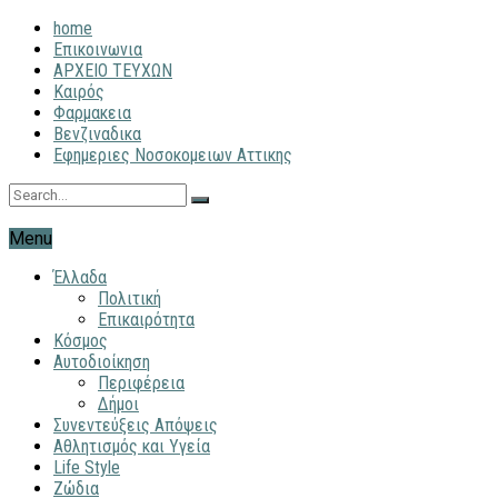
home
Επικοινωνια
ΑΡΧΕΙΟ ΤΕΥΧΩΝ
Καιρός
Φαρμακεια
Βενζιναδικα
Εφημεριες Νοσοκομειων Αττικης
Menu
Έλλαδα
Πολιτική
Επικαιρότητα
Κόσμος
Αυτοδιοίκηση
Περιφέρεια
Δήμοι
Συνεντεύξεις Απόψεις
Αθλητισμός και Υγεία
Life Style
Ζώδια