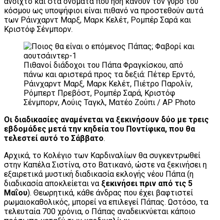
ανοιχτό και στα ονόματα που ήδη κάνουν τον γύρο του
κόσμου ως υποψήφιοι είναι πιθανό να προστεθούν αυτά
των Ράινχαρντ Μαρξ, Μαρκ Κελέτ, Ρομπέρ Σαρά και
Κριστόφ Σένμπορν.
Πιθανοί διάδοχοι του Πάπα Φραγκίσκου, από
πάνω και αριστερά προς τα δεξιά: Πέτερ Ερντό,
Ράινχαρντ Μαρξ, Μαρκ Κελέτ, Πιέτρο Παρολίν,
Ρόμπερτ Πρεβόστ, Ρομπέρ Σαρά, Κριστόφ
Σένμπορν, Λούις Ταγκλ, Ματέο Ζούπι / AP Photo
Οι διαδικασίες αναμένεται να ξεκινήσουν δύο με τρεις
εβδομάδες μετά την κηδεία του Ποντίφικα, που θα
τελεστεί αυτό το Σάββατο
.
Αρχικά, τo Κολέγιο των Καρδιναλίων θα συγκεντρωθεί
στην Καπέλα Σιστίνα, στο Βατικανό, ώστε να ξεκινήσει η
εξαιρετικά μυστική διαδικασία εκλογής νέου Πάπα (η
διαδικασία αποκλείεται να
ξεκινήσει πριν από τις 5
Μαΐου
). Θεωρητικά, κάθε άνδρας που έχει βαφτιστεί
ρωμαιοκαθολικός, μπορεί να επιλεγεί Πάπας. Ωστόσο, τα
τελευταία 700 χρόνια, ο Πάπας αναδεικνύεται κάποιο