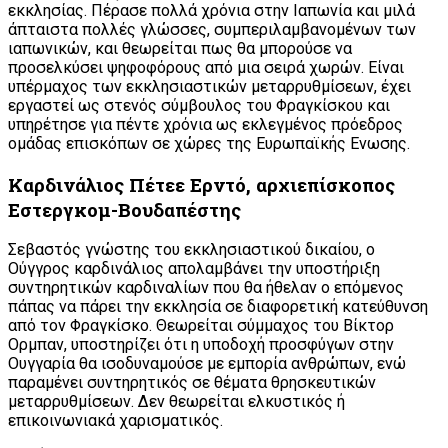
εκκλησίας. Πέρασε πολλά χρόνια στην Ιαπωνία και μιλά
άπταιστα πολλές γλώσσες, συμπεριλαμβανομένων των
ιαπωνικών, και θεωρείται πως θα μπορούσε να
προσελκύσει ψηφοφόρους από μια σειρά χωρών. Είναι
υπέρμαχος των εκκλησιαστικών μεταρρυθμίσεων, έχει
εργαστεί ως στενός σύμβουλος του Φραγκίσκου και
υπηρέτησε για πέντε χρόνια ως εκλεγμένος πρόεδρος
ομάδας επισκόπων σε χώρες της Ευρωπαϊκής Ενωσης.
Καρδινάλιος Πέτεε Ερντό, αρχιεπίσκοπος
Εστεργκομ-Βουδαπέστης
Σεβαστός γνώστης του εκκλησιαστικού δικαίου, ο
Ούγγρος καρδινάλιος απολαμβάνει την υποστήριξη
συντηρητικών καρδιναλίων που θα ήθελαν ο επόμενος
πάπας να πάρει την εκκλησία σε διαφορετική κατεύθυνση
από τον Φραγκίσκο. Θεωρείται σύμμαχος του Βίκτορ
Ορμπαν, υποστηρίζει ότι η υποδοχή προσφύγων στην
Ουγγαρία θα ισοδυναμούσε με εμπορία ανθρώπων, ενώ
παραμένει συντηρητικός σε θέματα θρησκευτικών
μεταρρυθμίσεων. Δεν θεωρείται ελκυστικός ή
επικοινωνιακά χαρισματικός.