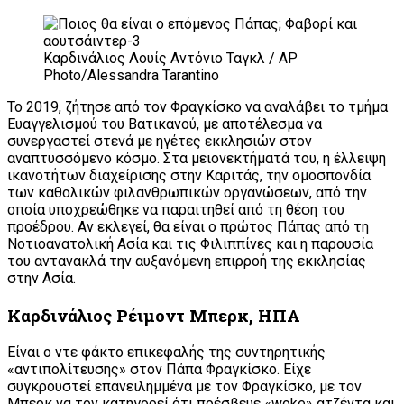
Καρδινάλιος Λουίς Αντόνιο Ταγκλ / AP
Photo/Alessandra Tarantino
Το 2019, ζήτησε από τον Φραγκίσκο να αναλάβει το τμήμα
Ευαγγελισμού του Βατικανού, με αποτέλεσμα να
συνεργαστεί στενά με ηγέτες εκκλησιών στον
αναπτυσσόμενο κόσμο. Στα μειονεκτήματά του, η έλλειψη
ικανοτήτων διαχείρισης στην Καριτάς, την ομοσπονδία
των καθολικών φιλανθρωπικών οργανώσεων, από την
οποία υποχρεώθηκε να παραιτηθεί από τη θέση του
προέδρου. Αν εκλεγεί, θα είναι ο πρώτος Πάπας από τη
Νοτιοανατολική Ασία και τις Φιλιππίνες και η παρουσία
του αντανακλά την αυξανόμενη επιρροή της εκκλησίας
στην Ασία.
Καρδινάλιος Ρέιμοντ Μπερκ, ΗΠΑ
Είναι ο ντε φάκτο επικεφαλής της συντηρητικής
«αντιπολίτευσης» στον Πάπα Φραγκίσκο. Είχε
συγκρουστεί επανειλημμένα με τον Φραγκίσκο, με τον
Μπερκ να τον κατηγορεί ότι πρέσβευε «woke» ατζέντα και