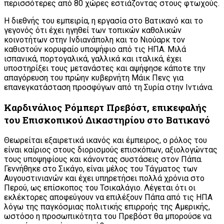
περισσότερες από 80 χώρες εστιάζοντας στους φτωχούς.
Η διεθνής του εμπειρία, η εργασία στο Βατικανό και το
γεγονός ότι έχει ηγηθεί των τοπικών καθολικών
κοινοτήτων στην Ινδιανάπολη και το Νιούαρκ τον
καθιστούν κορυφαίο υποψήφιο από τις ΗΠΑ. Μιλά
ισπανικά, πορτογαλικά, γαλλικά και ιταλικά, έχει
υποστηρίξει τους μετανάστες και αψήφησε κάποτε την
απαγόρευση του πρώην κυβερνήτη Μάικ Πενς για
επανεγκατάσταση προσφύγων από τη Συρία στην Ιντιάνα.
Καρδινάλιος Ρόμπερτ Πρεβόστ, επικεφαλής
του Επισκοπικού Δικαστηρίου στο Βατικανό
Θεωρείται εξαιρετικά ικανός και έμπειρος, ο ρόλος του
είναι καίριος στους διορισμούς επισκόπων, αξιολογώντας
τους υποψηφίους και κάνοντας συστάσεις στον Πάπα.
Γεννήθηκε στο Σικάγο, είναι μέλος του Τάγματος των
Αυγουστινιανών και έχει υπηρετήσει πολλά χρόνια στο
Περού, ως επίσκοπος του Τσικαλάγιο. Λέγεται ότι οι
εκλέκτορες αποφεύγουν να επιλέξουν Πάπα από τις ΗΠΑ
λόγω της παγκόσμιας πολιτικής επιρροής της Αμερικής,
ωστόσο η προσωπικότητα του Πρεβόστ θα μπορούσε να