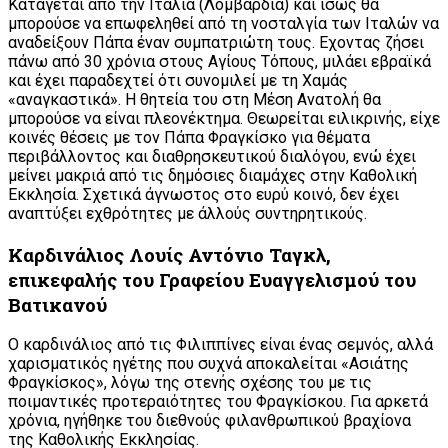
Κατάγεται από την Ιταλία (Λομβαρδία) και ίσως θα
μπορούσε να επωφεληθεί από τη νοσταλγία των Ιταλών να
αναδείξουν Πάπα έναν συμπατριώτη τους. Εχοντας ζήσει
πάνω από 30 χρόνια στους Αγίους Τόπους, μιλάει εβραϊκά
και έχει παραδεχτεί ότι συνομιλεί με τη Χαμάς
«αναγκαστικά». Η θητεία του στη Μέση Ανατολή θα
μπορούσε να είναι πλεονέκτημα. Θεωρείται ειλικρινής, είχε
κοινές θέσεις με τον Πάπα Φραγκίσκο για θέματα
περιβάλλοντος και διαθρησκευτικού διαλόγου, ενώ έχει
μείνει μακριά από τις δημόσιες διαμάχες στην Καθολική
Εκκλησία. Σχετικά άγνωστος στο ευρύ κοινό, δεν έχει
αναπτύξει εχθρότητες με άλλούς συντηρητικούς.
Καρδινάλιος Λουίς Αντόνιο Ταγκλ,
επικεφαλής του Γραφείου Ευαγγελισμού του
Βατικανού
Ο καρδινάλιος από τις Φιλιππίνες είναι ένας σεμνός, αλλά
χαρισματικός ηγέτης που συχνά αποκαλείται «Ασιάτης
Φραγκίσκος», λόγω της στενής σχέσης του με τις
ποιμαντικές προτεραιότητες του Φραγκίσκου. Για αρκετά
χρόνια, ηγήθηκε του διεθνούς φιλανθρωπικού βραχίονα
της Καθολικής Εκκλησίας.