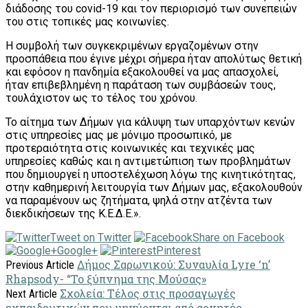
διάδοσης του covid-19 και τον περιορισμό των συνεπειών
του στις τοπικές μας κοινωνίες.
Η συμβολή των συγκεκριμένων εργαζομένων στην
προσπάθεια που έγινε μέχρι σήμερα ήταν απολύτως θετική
και εφόσον η πανδημία εξακολουθεί να μας απασχολεί,
ήταν επιβεβλημένη η παράταση των συμβάσεών τους,
τουλάχιστον ως το τέλος του χρόνου.
Το αίτημα των Δήμων για κάλυψη των υπαρχόντων κενών
στις υπηρεσίες μας με μόνιμο προσωπικό, με
προτεραιότητα στις κοινωνικές και τεχνικές μας
υπηρεσίες καθώς και η αντιμετώπιση των προβλημάτων
που δημιουργεί η υποστελέχωση λόγω της κινητικότητας,
στην καθημερινή λειτουργία των Δήμων μας, εξακολουθούν
να παραμένουν ως ζητήματα, ψηλά στην ατζέντα των
διεκδικήσεων της Κ.Ε.Δ.Ε.».
Tweet on Twitter
Share on Facebook
Google+
Pinterest
Δήμος Σαρωνικού: Συναυλία Lyre ‘n’
Previous Article
Rhapsody- “To ξύπνημα της Μούσας»
Σχολεία: Τέλος στις προσαγωγές
Next Article
εκπαιδευτικών που μηνύονται από αρνητές