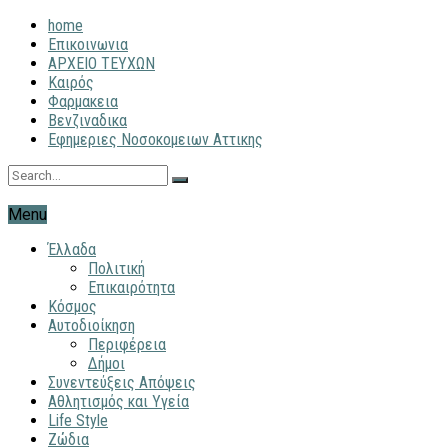
home
Επικοινωνια
ΑΡΧΕΙΟ ΤΕΥΧΩΝ
Καιρός
Φαρμακεια
Βενζιναδικα
Εφημεριες Νοσοκομειων Αττικης
Menu
Έλλαδα
Πολιτική
Επικαιρότητα
Κόσμος
Αυτοδιοίκηση
Περιφέρεια
Δήμοι
Συνεντεύξεις Απόψεις
Αθλητισμός και Υγεία
Life Style
Ζώδια