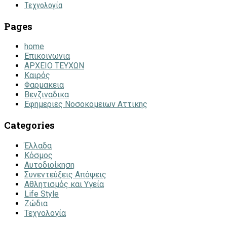
Τεχνολογία
Pages
home
Επικοινωνια
ΑΡΧΕΙΟ ΤΕΥΧΩΝ
Καιρός
Φαρμακεια
Βενζιναδικα
Εφημεριες Νοσοκομειων Αττικης
Categories
Έλλαδα
Κόσμος
Αυτοδιοίκηση
Συνεντεύξεις Απόψεις
Αθλητισμός και Υγεία
Life Style
Ζώδια
Τεχνολογία