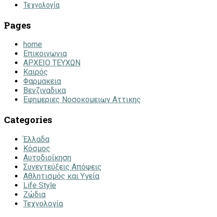
Τεχνολογία
Pages
home
Επικοινωνια
ΑΡΧΕΙΟ ΤΕΥΧΩΝ
Καιρός
Φαρμακεια
Βενζιναδικα
Εφημεριες Νοσοκομειων Αττικης
Categories
Έλλαδα
Κόσμος
Αυτοδιοίκηση
Συνεντεύξεις Απόψεις
Αθλητισμός και Υγεία
Life Style
Ζώδια
Τεχνολογία