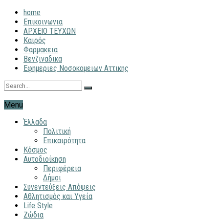
home
Επικοινωνια
ΑΡΧΕΙΟ ΤΕΥΧΩΝ
Καιρός
Φαρμακεια
Βενζιναδικα
Εφημεριες Νοσοκομειων Αττικης
Menu
Έλλαδα
Πολιτική
Επικαιρότητα
Κόσμος
Αυτοδιοίκηση
Περιφέρεια
Δήμοι
Συνεντεύξεις Απόψεις
Αθλητισμός και Υγεία
Life Style
Ζώδια