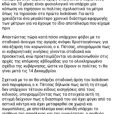
εδώ και 10 μήνες είναι φυσιολογικό να υπάρχει μία
κόπωση να τηρήσουν οι πολίτες σχολαστικά τα μέτρα
όπως τα τηρούσαν στο πρώτο lockdown. Για αυτό
χρειάζεται ένα μεγαλύτερο χρονικό διάστημα εφαρμογής
των μέτρων για να έχουμε το ίδιο αποτέλεσμα που είχαμε
πριν.
Απαντώντας τώρα κατά πόσο υπάρχουν φόβοι με το
σταδιακό άνοιγμα της αγοράς ενόψει Χριστουγέννων, για
νέα έξαρση του κορωνοϊού, ο κ. Πέτσας, υπογράμμισε πως
οι κυβερνητικές κινήσεις γίνονται σταδιακά και
προσεκτικά, ενώ προετοιμάζονται να ανακοινωθούν στις
αρχές της επόμενης εβδομάδας για το ολοκληρωμένο
σχέδιο της κυβέρνησης, ώστε να ξέρουν οι πολίτες τι θα
γίνει μετά τις 14 Δεκεμβρίου.
Σχετικά με το αν θα υπάρξει σταδιακή άρση του lockdown
ανά περιφέρεια, ο κ. Πέτσας δήλωσε πως αυτή τη στιγμή
δεν υπάρχουν τέτοιου είδους εισηγήσεις από τους
ειδικούς, υπογραμμίζοντας πως τα στοιχεία αυτή τη
στιγμή δείχνουν πως η διασπορά του ιού έχει φύγει από τα
αστικά κέντρα και έχει μεταφερθεί σε χωριά και
κωμοπόλεις, με αποτέλεσμα εκεί επειδή υπάρχει το
αίσθημα της ασφάλειας και της οικειότητας, ο αριθμός