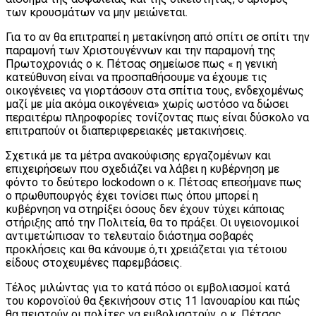
των κρουσμάτων να μην μειώνεται.
Για το αν θα επιτραπεί η μετακίνηση από σπίτι σε σπίτι την
παραμονή των Χριστουγέννων και την παραμονή της
Πρωτοχρονιάς ο κ. Πέτσας σημείωσε πως « η γενική
κατεύθυνση είναι να προσπαθήσουμε να έχουμε τις
οικογένειες να γιορτάσουν στα σπίτια τους, ενδεχομένως
μαζί με μία ακόμα οικογένεια» χωρίς ωστόσο να δώσει
περαιτέρω πληροφορίες τονίζοντας πως είναι δύσκολο να
επιτραπούν οι διαπεριφερειακές μετακινήσεις.
Σχετικά με τα μέτρα ανακούφισης εργαζομένων και
επιχειρήσεων που σχεδιάζει να λάβει η κυβέρνηση με
φόντο το δεύτερο lockodown ο κ. Πέτσας επεσήμανε πως
ο πρωθυπουργός έχει τονίσει πως όπου μπορεί η
κυβέρνηση να στηρίξει όσους δεν έχουν τύχει κάποιας
στήριξης από την Πολιτεία, θα το πράξει. Οι υγειονομικοί
αντιμετώπισαν το τελευταίο διάστημα σοβαρές
προκλήσεις και θα κάνουμε ό,τι χρειάζεται για τέτοιου
είδους στοχευμένες παρεμβάσεις.
Τέλος μιλώντας για το κατά πόσο οι εμβολιασμοί κατά
του κορονοϊού θα ξεκινήσουν στις 11 Ιανουαρίου και πώς
θα πειστούν οι πολίτες να εμβολιαστούν, ο κ. Πέτσας