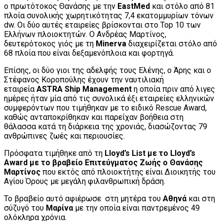
ο πρωτότοκος Θανάσης με την
ΕastMed
και στόλο από 81
πλοία συνολικής χωρητικότητας 7,4 εκατομμυρίων τόνων
dw. Οι δύο αυτές εταιρείες βρίσκονται στο Τοp 10 των
Ελλήνων πλοιοκτητών. Ο Ανδρέας Μαρτίνος,
δευτερότοκος γιός με τη
Minerva
διαχειρίζεται στόλο από
68 πλοία που είναι δεξαμενόπλοια και φορτηγά.
Επίσης, οι δύο γιοι της αδελφής τους Ελένης, ο Άρης και ο
Στέφανος Kοροπούλης έχουν την ναυτιλιακή
εταιρεία
ASTRA Ship Μanagement
η οποία πριν από λιγες
ημέρες ήταν μία από τις συνολικά έξι εταιρείες ελληνικών
συμφερόντων που τιμήθηκαν με το ειδικό Rescue Award,
καθώς ανταποκρίθηκαν και παρείχαν βοήθεια στη
θάλασσα κατά τη διάρκεια της χρονιάς, διασώζοντας 79
ανθρώπινες ζωές και περιουσίες.
Πρόσφατα τιμήθηκε από τη
Lloyd’s List με το Lloyd’s
Award με το βραβείο Επιτεύγματος Ζωής ο Θανάσης
Μαρτίνος
που εκτός από πλοιοκτήτης είναι Διοικητής του
Αγίου Όρους με μεγάλη φιλανθρωπική δράση.
Το βραβείο αυτό αφιέρωσε στη μητέρα του
Αθηνά
και στη
σύζυγό του
Μαρίνα
με την οποία είναι παντρεμένος 49
ολόκληρα χρόνια.