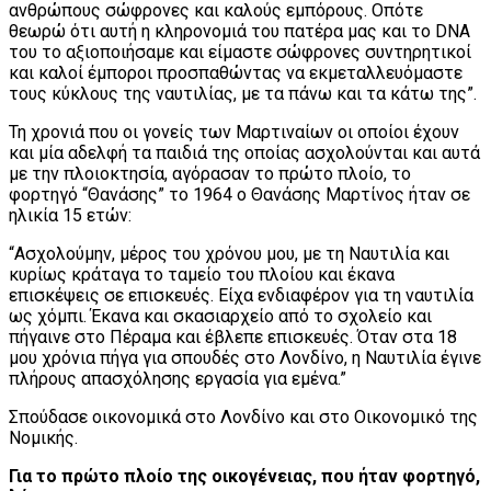
ανθρώπους σώφρονες και καλούς εμπόρους. Οπότε
θεωρώ ότι αυτή η κληρονομιά του πατέρα μας και το DNA
του το αξιοποιήσαμε και είμαστε σώφρονες συντηρητικοί
και καλοί έμποροι προσπαθώντας να εκμεταλλευόμαστε
τους κύκλους της ναυτιλίας, με τα πάνω και τα κάτω της”.
Τη χρονιά που οι γονείς των Μαρτιναίων οι οποίοι έχουν
και μία αδελφή τα παιδιά της οποίας ασχολούνται και αυτά
με την πλοιοκτησία, αγόρασαν το πρώτο πλοίο, το
φορτηγό “Θανάσης” το 1964 ο Θανάσης Μαρτίνος ήταν σε
ηλικία 15 ετών:
“Ασχολούμην, μέρος του χρόνου μου, με τη Ναυτιλία και
κυρίως κράταγα το ταμείο του πλοίου και έκανα
επισκέψεις σε επισκευές. Είχα ενδιαφέρον για τη ναυτιλία
ως χόμπι. Έκανα και σκασιαρχείο από το σχολείο και
πήγαινε στο Πέραμα και έβλεπε επισκευές. Όταν στα 18
μου χρόνια πήγα για σπουδές στο Λονδίνο, η Ναυτιλία έγινε
πλήρους απασχόλησης εργασία για εμένα.”
Σπούδασε οικονομικά στο Λονδίνο και στο Οικονομικό της
Νομικής.
Για το πρώτο πλοίο της οικογένειας, που ήταν φορτηγό,