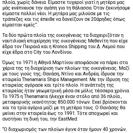
πλοία, χωρίς δάνεια. Είμαστε τυχεροί γιατί η μητέρα μας
μάς ενέπνευσε την αγάπη για τη θάλασσα. Όταν ξεκινήσαμε
είμαστε πολλοί νέοι. Η μητέρα μας μιλούσε με τις
τράπεζες και τις έπειθε να δανείζουν σε 20άρηδες όπως
είμασταν εμείς”.
Τα δύο πρώτα πλοία της οικογένειας τα διαχειριζόταν η
ναυτιλιακή επιχείρηση της οικογένειας Μεθενίτη που είχε
έδρα τον Πειραιά και η Kronos Shipping του Δ. Λεμού που
είχε έδρα στο City του Λονδίνου.
Όμως το 1971 η Αθηνά Μαρτίνου αποφάσισε να πάρει στα
χέρια της τη διαχείριση των πλοίων της οικογένειας. Μαζί
με τους γιούς της, Θανάση, Ντίνο και Ανδρέα, ίδρυσε την
εταιρεία Thenamaris Ships Management. Με την ίδρυση της
εταιρείας αγόρασε και τρίτο πλοίο. Η ανάπτυξη της
εταιρείας ήταν γεωμετρική μέσα σε μόλις τέσσερα χρόνια.
Το 1975 η Thenamaris ήλεγχε έναν στόλο από 36 πλοία ,
μεταφορικής ικανότητας 850.000 τόνων. Εκεί βρίσκονται
και τα τρία αγόρια μαζί με τη μητέρα τους. Ο Θανάσης θα
μείνει στην εταιρεία έως το 1991. Τότε αποχωρεί και
συστήνει τη δική του, την ΕastMed:
“Ο διαχωρισμός των πλοίων έγινε όταν ήμουν 40 χρονών.