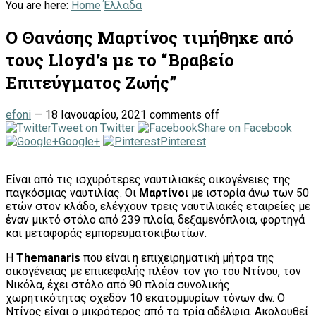
You are here:
Home
Έλλαδα
Ο Θανάσης Μαρτίνος τιμήθηκε από
τους Lloyd’s με το “Βραβείο
Επιτεύγματος Ζωής”
efoni
—
18 Ιανουαρίου, 2021
comments off
Tweet on Twitter
Share on Facebook
Google+
Pinterest
Eίναι από τις ισχυρότερες ναυτιλιακές οικογένειες της
παγκόσμιας ναυτιλίας. Οι
Μαρτίνοι
με ιστορία άνω των 50
ετών στον κλάδο, ελέγχουν τρεις ναυτιλιακές εταιρείες με
έναν μικτό στόλο από 239 πλοία, δεξαμενόπλοια, φορτηγά
και μεταφοράς εμπορευματοκιβωτίων.
Η
Themanaris
που είναι η επιχειρηματική μήτρα της
οικογένειας με επικεφαλής πλέον τον γιο του Ντίνου, τον
Νικόλα, έχει στόλο από 90 πλοία συνολικής
χωρητικότητας σχεδόν 10 εκατομμυρίων τόνων dw. Ο
Ντίνος είναι ο μικρότερος από τα τρία αδέλφια. Ακολουθεί