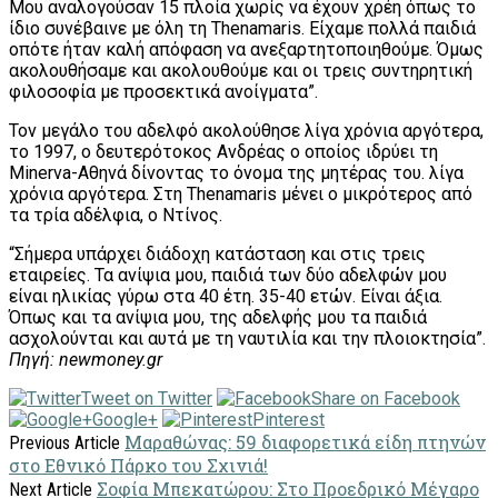
Μου αναλογούσαν 15 πλοία χωρίς να έχουν χρέη όπως το
ίδιο συνέβαινε με όλη τη Thenamaris. Είχαμε πολλά παιδιά
οπότε ήταν καλή απόφαση να ανεξαρτητοποιηθούμε. Όμως
ακολουθήσαμε και ακολουθούμε και οι τρεις συντηρητική
φιλοσοφία με προσεκτικά ανοίγματα”.
Τον μεγάλο του αδελφό ακολούθησε λίγα χρόνια αργότερα,
το 1997, ο δευτερότοκος Ανδρέας ο οποίος ιδρύει τη
Minerva-Αθηνά δίνοντας το όνομα της μητέρας του. λίγα
χρόνια αργότερα. Στη Τhenamaris μένει ο μικρότερος από
τα τρία αδέλφια, ο Ντίνος.
“Σήμερα υπάρχει διάδοχη κατάσταση και στις τρεις
εταιρείες. Τα ανίψια μου, παιδιά των δύο αδελφών μου
είναι ηλικίας γύρω στα 40 έτη. 35-40 ετών. Είναι άξια.
Όπως και τα ανίψια μου, της αδελφής μου τα παιδιά
ασχολούνται και αυτά με τη ναυτιλία και την πλοιοκτησία”.
Πηγή: newmoney.gr
Tweet on Twitter
Share on Facebook
Google+
Pinterest
Μαραθώνας: 59 διαφορετικά είδη πτηνών
Previous Article
στο Εθνικό Πάρκο του Σχινιά!
Σοφία Μπεκατώρου: Στο Προεδρικό Μέγαρο
Next Article