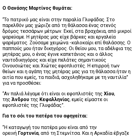
Ο Θανάσης Μαρτίνος θυμάται:
“Το πατρικό μας είναι στην παραλία Γλυφάδας. Στο
παρελθόν μας χώριζε από τη θάλασσα ένας στενός
δρόμος τεσσάρων μέτρων. Εκεί, στα βραχάκια, από μικροί
ψαρεύαμε. Η μητέρας μας είχε βάρκες και εργαλεία
ψαρέματος. Ζούσαμε χειμώνα -καλοκαίρι επί θαλάσσης. Ο
παππούς μου ήταν δικηγόρος. Οι θείου μου, τα αδέλφια της
μητέρας μου, ο ένας έγινε καπετάνιος και ο άλλος
ναυτοδικηγόρος και είχε πελάτες σημαντικούς
Οινουσιώτες και Χιώτες εφοπλιστές. Η επιρροή των
θείων και η αγάπη της μητέρας μας για τη θάλασσα ήταν η
αιτία που εμείς, τα παιδιά, ασχοληθήκαμε με τη ναυτιλία”
για να προσθέσει:
“Αν παλιά λέγαμε ότι είναι οι εφοπλιστές της
Χίου
,
της
Άνδρου
της
Κεφαλληνίας
, εμείς είμαστε οι
εφοπλιστές της Γλυφάδας”.
Για το σόι του πατέρα του αφηγείται:
“Η καταγωγή του πατέρα μου είναι από την
ορεινή
Γορτυνία
, από τη Στεμνίτσα. Και η Αρκαδία έβγαζε