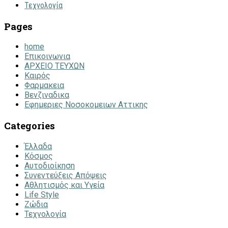
Τεχνολογία
Pages
home
Επικοινωνια
ΑΡΧΕΙΟ ΤΕΥΧΩΝ
Καιρός
Φαρμακεια
Βενζιναδικα
Εφημεριες Νοσοκομειων Αττικης
Categories
Έλλαδα
Κόσμος
Αυτοδιοίκηση
Συνεντεύξεις Απόψεις
Αθλητισμός και Υγεία
Life Style
Ζώδια
Τεχνολογία