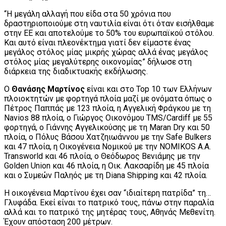
“Η μεγάλη αλλαγή που είδα στα 50 χρόνια που
δραστηριοποιούμε στη ναυτιλία είναι ότι όταν εισήλθαμε
στην ΕΕ και αποτελούμε το 50% του ευρωπαϊκού στόλου.
Και αυτό είναι πλεονέκτημα γιατί δεν είμαστε ένας
μεγάλος στόλος μίας μικρής χώρας αλλά ένας μεγάλος
στόλος μίας μεγαλύτερης οικονομίας” δήλωσε στη
διάρκεια της διαδικτυακής εκδήλωσης.
Ο
Θανάσης Μαρτίνος
είναι και στο Top 10 των Ελλήνων
πλοιοκτητών με φορτηγά πλοία μαζί με ονόματα όπως ο
Πέτρος Παππάς με 123 πλοία, η Αγγελική Φράγκου με τη
Navios 88 πλοία, ο Γιώργος Οικονόμου TMS/Cardiff με 55
φορτηγά, ο Γιάννης Αγγελικούσης με τη Maran Dry και 50
πλοία, ο Πόλυς Βάσου Χατζηιωάννου με την Safe Bulkers
και 47 πλοία, η Οικογένεια Νομικού με την NOMIKOS A.A.
Transworld και 46 πλοία, ο Θεόδωρος Βενιάμης με την
Golden Union και 46 πλοία, η Οικ. Λακσαρίδη με 45 πλοία
και ο Συμεών Παληός με τη Diana Shipping και 42 πλοία.
Η οικογένεια Μαρτίνου έχει σαν “ιδιαίτερη πατρίδα” τη…
Γλυφάδα. Εκεί είναι το πατρικό τους, πάνω στην παραλία
αλλά και το πατρικό της μητέρας τους, Αθηνάς Μεθενίτη.
Έχουν απόσταση 200 μέτρων.