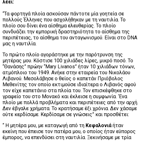
λέει:
“Τα φορτηγά πλοία ασκούσαν πάντοτε μία γοητεία σε
πολλούς Έλληνες που ασχολήθηκαν με τη ναυτιλία. Το
πλοίο σου δίνει ένα αίσθημα ελευθερίας. Το πλοίο
συνδυάζει την εμπορική δραστηριότητα το αίσθημα της
περιπέτειας, το αίσθημα του ανταγωνισμού. Είναι στο DNA
μας η ναυτιλία.
Το πρώτο πλοίο αγοράστηκε με την παρότρυνση της
μητέρας μου. Κόστισε 100 χιλιάδες λίρες, μικρό ποσό. Το
“Θανάσης” πρώην “Mary Livanos” ήταν 10 χιλιάδων τόνων,
ατμόπλοιο του 1949. Ανήκε στην εταιρεία του Νικολάου
Λιβανού. Μεσολάβησε ο θείος ο καπετάν Πριόβολος
Μεθενίτης τον οποίο εκτιμούσε ιδιαίτερα ο Λιβανός αφού
τον είχε καπετάνιο στα πλοία του. Τον επισκέφθηκε στο
γραφείο του στο Μονακό και έκλεισε η συμφωνία. ‘Ενα
πλοίο με πολλά προβλήματα και περιπέτειες από την αρχή.
Δεν έβγαλε χρήματα. Το κρατήσαμε έξι χρόνια. Δεν χάσαμε
ούτε κερδίσαμε. Κερδίσαμε σε γνώσεις” και προσθέτει:
“ Η μητέρα μου, με καταγωγή από τη
Κεφαλονιά
ήταν
εκείνη που έπεισε τον πατέρα μου, ο οποίος ήταν εύπορος
έμπορος, να επενδύσει στη ναυτιλία. Ξεκινήσαμε με τρία