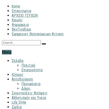
home
Επικοινωνια
ΑΡΧΕΙΟ ΤΕΥΧΩΝ
Καιρός
Φαρμακεια
Βενζιναδικα
Εφημεριες Νοσοκομειων Αττικης
Menu
Έλλαδα
Πολιτική
Επικαιρότητα
Κόσμος
Αυτοδιοίκηση
Περιφέρεια
Δήμοι
Συνεντεύξεις Απόψεις
Αθλητισμός και Υγεία
Life Style
Ζώδια