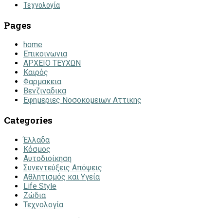
Τεχνολογία
Pages
home
Επικοινωνια
ΑΡΧΕΙΟ ΤΕΥΧΩΝ
Καιρός
Φαρμακεια
Βενζιναδικα
Εφημεριες Νοσοκομειων Αττικης
Categories
Έλλαδα
Κόσμος
Αυτοδιοίκηση
Συνεντεύξεις Απόψεις
Αθλητισμός και Υγεία
Life Style
Ζώδια
Τεχνολογία