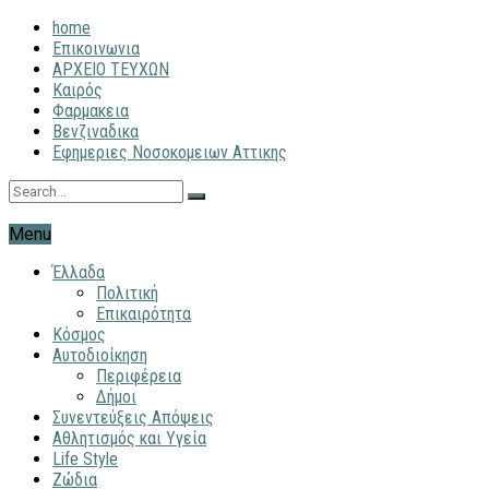
home
Επικοινωνια
ΑΡΧΕΙΟ ΤΕΥΧΩΝ
Καιρός
Φαρμακεια
Βενζιναδικα
Εφημεριες Νοσοκομειων Αττικης
Menu
Έλλαδα
Πολιτική
Επικαιρότητα
Κόσμος
Αυτοδιοίκηση
Περιφέρεια
Δήμοι
Συνεντεύξεις Απόψεις
Αθλητισμός και Υγεία
Life Style
Ζώδια