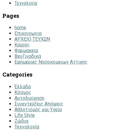
Τεχνολογία
Pages
home
Επικοινωνια
ΑΡΧΕΙΟ ΤΕΥΧΩΝ
Καιρός
Φαρμακεια
Βενζιναδικα
Εφημεριες Νοσοκομειων Αττικης
Categories
Έλλαδα
Κόσμος
Αυτοδιοίκηση
Συνεντεύξεις Απόψεις
Αθλητισμός και Υγεία
Life Style
Ζώδια
Τεχνολογία