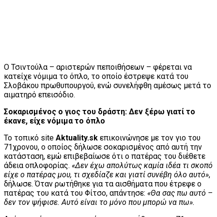
Ο Τσιντούλα – αριστερών πεποιθήσεων – φέρεται να
κατείχε νόμιμα το όπλο, το οποίο έστρεψε κατά του
Σλοβάκου πρωθυπουργού, ενώ συνελήφθη αμέσως μετά το
αιματηρό επεισόδιο.
Σοκαρισμένος ο γιος του δράστη: Δεν ξέρω γιατί το
έκανε, είχε νόμιμα το όπλο
Το τοπικό site
Aktuality.sk
επικοινώνησε με τον γιο του
71χρονου, ο οποίος δήλωσε σοκαρισμένος από αυτή την
κατάσταση, εμώ επιβεβαίωσε ότι ο πατέρας του διέθετε
άδεια οπλοφορίας.
«Δεν έχω απολύτως καμία ιδέα τι σκοπό
είχε ο πατέρας μου, τι σχεδίαζε και γιατί συνέβη όλο αυτό»
,
δήλωσε. Όταν ρωτήθηκε για τα αισθήματα που έτρεφε ο
πατέρας του κατά του Φίτσο, απάντησε:
«Θα σας πω αυτό –
δεν τον ψήφισε. Αυτό είναι το μόνο που μπορώ να πω».