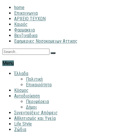
home
Επικοινωνια
ΑΡΧΕΙΟ ΤΕΥΧΩΝ
Καιρός
Φαρμακεια
Βενζιναδικα
Εφημεριες Νοσοκομειων Αττικης
Menu
Έλλαδα
Πολιτική
Επικαιρότητα
Κόσμος
Αυτοδιοίκηση
Περιφέρεια
Δήμοι
Συνεντεύξεις Απόψεις
Αθλητισμός και Υγεία
Life Style
Ζώδια