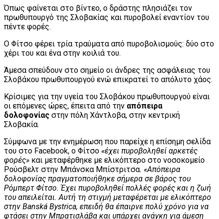
Όπως φαίνεται στο βίντεο, ο δράστης πλησιάζει τον
πρωθυπουργό της Σλοβακίας και πυροβολεί εναντίον του
πέντε φορές.
Ο Φίτσο φέρει τρία τραύματα από πυροβολισμούς: δύο στο
χέρι του και ένα στην κοιλιά του.
Άμεσα σπεύδουν στο σημείο οι άνδρες της ασφάλειας του
Σλοβάκου πρωθυπουργού ενώ επικρατεί το απόλυτο χάος.
Κρίσιμες για την υγεία του Σλοβάκου πρωθυπουργού είναι
οι επόμενες ώρες, έπειτα από την
απόπειρα
δολοφονίας
στην πόλη Χάντλοβα, στην κεντρική
Σλοβακία.
Σύμφωνα με την ενημέρωση που παρείχε η επίσημη σελίδα
του στο Facebook, ο Φίτσο
«έχει πυροβοληθεί αρκετές
φορές»
και μεταφέρθηκε με ελικόπτερο στο νοσοκομείο
Ρούσβελτ στην Μπάνσκα Μπίστριτσα
. «Απόπειρα
δολοφονίας πραγματοποιήθηκε σήμερα σε βάρος του
Ρόμπερτ Φίτσο. Έχει πυροβοληθεί πολλές φορές και η ζωή
του απειλείται. Αυτή τη στιγμή μεταφέρεται με ελικόπτερο
στην Banská Bystrica, επειδή θα έπαιρνε πολύ χρόνο για να
φτάσει στην Μπρατισλάβα και υπάρχει ανάγκη για άμεση