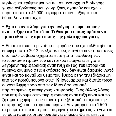
κυρίως, επιτρέψτε μου να πω ότι ένα σχήμα διοίκησης
χωρίς ανθρώπους που γνωρίζουν, αγαπούν και έχουν
περπατήσει τα 42.000 στρέμματα είναι εξαιρετικά
δύσκολο να επιτύχει.
– Eχετε κάνει λόγο για την ανάγκη περιφερειακής
ανάπτυξης του Τατοΐου. Τι θεωρείτε πως πρέπει να
προστεθεί στις προτάσεις της μελέτης και γιατί;
– Είμαστε ίσως ο μοναδικός φορέας που έχει έλθει ήδη σε
επαφή από το 2012 με εξαιρετικές επενδυτικές προτάσεις
από πολύ σοβαρά σχήματα, είτε για τη μίσθωση των
ιστορικών κτιρίων του κεντρικού πυρήνα είτε για τη
λεγόμενη περιφερειακή ανάπτυξη εκτός του ιστορικού
πυρήνα και μόνο στις εκτάσεις που δεν είναι δασικές. Αυτό
είναι και το μοναδικό θέμα που έθεσα στην τηλεδιάσκεψη
υπό τον πρωθυπουργό στις 19 Ιανουαρίου και διαπίστωσα
συναντίληψη τόσο από τον ίδιον όσο και από
παριστάμενους υπουργούς και φορείς. Ενας άλλος λόγος
που επιμένουμε στην περιφερειακή ανάπτυξη είναι και το
ζήτημα της φέρουσας ικανότητας (βασικό στοιχείο της
αειφορίας) του ιστορικού πυρήνα. Δεν μπορεί στα 1.600
στρέμματα του ιστορικού πυρήνα του κτήματος να γίνεται
το αδιαχώρητο, όπως συμβαίνει σήμερα. Θα πρέπει να