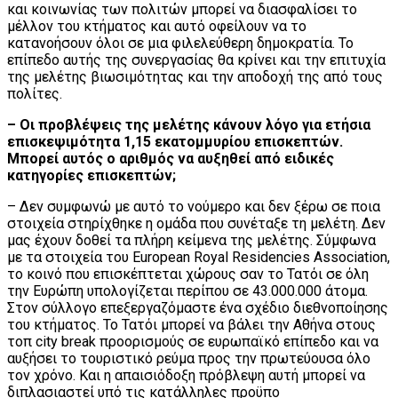
και κοινωνίας των πολιτών μπορεί να διασφαλίσει το
μέλλον του κτήματος και αυτό οφείλουν να το
κατανοήσουν όλοι σε μια φιλελεύθερη δημοκρατία. Το
επίπεδο αυτής της συνεργασίας θα κρίνει και την επιτυχία
της μελέτης βιωσιμότητας και την αποδοχή της από τους
πολίτες.
– Οι προβλέψεις της μελέτης κάνουν λόγο για ετήσια
επισκεψιμότητα 1,15 εκατομμυρίου επισκεπτών.
Mπορεί αυτός ο αριθμός να αυξηθεί από ειδικές
κατηγορίες επισκεπτών;
– Δεν συμφωνώ με αυτό το νούμερο και δεν ξέρω σε ποια
στοιχεία στηρίχθηκε η ομάδα που συνέταξε τη μελέτη. Δεν
μας έχουν δοθεί τα πλήρη κείμενα της μελέτης. Σύμφωνα
με τα στοιχεία του European Royal Residencies Association,
το κοινό που επισκέπτεται χώρους σαν το Τατόι σε όλη
την Ευρώπη υπολογίζεται περίπου σε 43.000.000 άτομα.
Στον σύλλογο επεξεργαζόμαστε ένα σχέδιο διεθνοποίησης
του κτήματος. Το Τατόι μπορεί να βάλει την Αθήνα στους
τοπ city break προορισμούς σε ευρωπαϊκό επίπεδο και να
αυξήσει το τουριστικό ρεύμα προς την πρωτεύουσα όλο
τον χρόνο. Και η απαισιόδοξη πρόβλεψη αυτή μπορεί να
διπλασιαστεί υπό τις κατάλληλες προϋπο