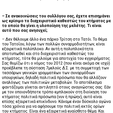
– Σε ανακοινώσεις του συλλόγου σας, έχετε επισημάνει
ως κρίσιμο το διαχειριστικό καθεστώς του κτήματος με
το οποίο θα γίνει η υλοποίηση της μελέτης. Τι είναι
αυτό που σας ανησυχεί;
– Δεν θέλουμε άλλο ένα πάρκο Τρίτση στο Τατόι. Το θέμα
του Τατοΐου, λόγω των πολλών συναρμοδιοτήτων, είναι
εξαιρετικά πολύπλοκο. Αν αυτή η πολυπλοκότητα
αποτυπωθεί και στο διαχειριστικό καθεστώς του
κτήματος, τότε θα μιλούμε για αποτυχία του εγχειρήματος.
Σας θυμίζω ότι ο νόμος του 2012 (που είναι ακόμα σε ισχύ)
προέβλεπε τη σύσταση 7μελούς Δ.Σ. με τη συμμετοχή των
τεσσάρων γενικών γραμματέων των συναρμόδιων
υπουργείων, δηλαδή πολιτικά πρόσωπα που θα αλλάζουν
αναλόγως των πολιτικών μεταβολών. Το αποτέλεσμα
φαντάζομαι γίνεται αντιληπτό στους αναγνώστες σας. Εάν
με τον οποιονδήποτε τρόπο εμπλακούν στη διοίκηση του
κτήματος πολιτικά πρόσωπα (νυν ή πρώην), αυτό είναι
επίσης εξαιρετικά επικίνδυνο. Κάναμε έναν δύσκολο αγώνα
τόσα χρόνια για να αφήσουμε την πολιτική εκτός ορίων
του κτήματος. Είναι ένα εξαιρετικά ευαίσθητο θέμα. Και