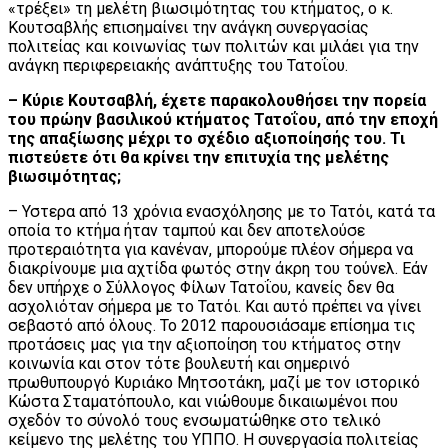
«τρέξει» τη μελέτη βιωσιμότητας του κτήματος, ο κ.
Κουτσαβλής επισημαίνει την ανάγκη συνεργασίας
πολιτείας και κοινωνίας των πολιτών και μιλάει για την
ανάγκη περιφερειακής ανάπτυξης του Τατοΐου.
– Κύριε Κουτσαβλή, έχετε παρακολουθήσει την πορεία
του πρώην βασιλικού κτήματος Τατοΐου, από την εποχή
της απαξίωσης μέχρι το σχέδιο αξιοποίησής του. Τι
πιστεύετε ότι θα κρίνει την επιτυχία της μελέτης
βιωσιμότητας;
– Υστερα από 13 χρόνια ενασχόλησης με το Τατόι, κατά τα
οποία το κτήμα ήταν ταμπού και δεν αποτελούσε
προτεραιότητα για κανέναν, μπορούμε πλέον σήμερα να
διακρίνουμε μια αχτίδα φωτός στην άκρη του τούνελ. Εάν
δεν υπήρχε ο Σύλλογος Φίλων Τατοΐου, κανείς δεν θα
ασχολιόταν σήμερα με το Τατόι. Και αυτό πρέπει να γίνει
σεβαστό από όλους. Το 2012 παρουσιάσαμε επίσημα τις
προτάσεις μας για την αξιοποίηση του κτήματος στην
κοινωνία και στον τότε βουλευτή και σημερινό
πρωθυπουργό Κυριάκο Μητσοτάκη, μαζί με τον ιστορικό
Κώστα Σταματόπουλο, και νιώθουμε δικαιωμένοι που
σχεδόν το σύνολό τους ενσωματώθηκε στο τελικό
κείμενο της μελέτης του ΥΠΠΟ. Η συνεργασία πολιτείας