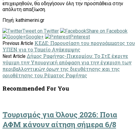
επιχειρηθούν, θα οδηγήσουν όλη την προσπάθεια στην
απόλυτη απαξίωση.
Πηγή: kathimerini.gr
Tweet on Twitter
Share on Facebook
Google+
Pinterest
ΚΕΔΕ: Παρουσίαση του προγράμματος του
Previous Article
ΥΠΕΝ για το Ταμείο Ανάκαμψης
Δήμος Ραφήνας-Πικερμίου: Το ΣτΕ έκρινε
Next Article
νόμιμη την Υπουργική απόφαση για την έγκριση των
περιβαλλοντικών όρων της διευθέτησης και της
οριοθέτησης του Ρέματος Ραφήνας
Recommended For You
Τουρισμός για Όλους 2026: Ποια
ΑΦΜ κάνουν αίτηση σήμερα 6/8