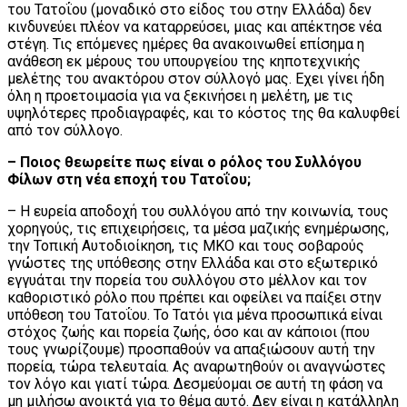
του Τατοΐου (μοναδικό στο είδος του στην Ελλάδα) δεν
κινδυνεύει πλέον να καταρρεύσει, μιας και απέκτησε νέα
στέγη. Τις επόμενες ημέρες θα ανακοινωθεί επίσημα η
ανάθεση εκ μέρους του υπουργείου της κηποτεχνικής
μελέτης του ανακτόρου στον σύλλογό μας. Εχει γίνει ήδη
όλη η προετοιμασία για να ξεκινήσει η μελέτη, με τις
υψηλότερες προδιαγραφές, και το κόστος της θα καλυφθεί
από τον σύλλογο.
– Ποιος θεωρείτε πως είναι ο ρόλος του Συλλόγου
Φίλων στη νέα εποχή του Τατοΐου;
– Η ευρεία αποδοχή του συλλόγου από την κοινωνία, τους
χορηγούς, τις επιχειρήσεις, τα μέσα μαζικής ενημέρωσης,
την Τοπική Αυτοδιοίκηση, τις ΜΚΟ και τους σοβαρούς
γνώστες της υπόθεσης στην Ελλάδα και στο εξωτερικό
εγγυάται την πορεία του συλλόγου στο μέλλον και τον
καθοριστικό ρόλο που πρέπει και οφείλει να παίξει στην
υπόθεση του Τατοΐου. Το Τατόι για μένα προσωπικά είναι
στόχος ζωής και πορεία ζωής, όσο και αν κάποιοι (που
τους γνωρίζουμε) προσπαθούν να απαξιώσουν αυτή την
πορεία, τώρα τελευταία. Ας αναρωτηθούν οι αναγνώστες
τον λόγο και γιατί τώρα. Δεσμεύομαι σε αυτή τη φάση να
μη μιλήσω ανοικτά για το θέμα αυτό. Δεν είναι η κατάλληλη