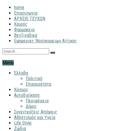
home
Επικοινωνια
ΑΡΧΕΙΟ ΤΕΥΧΩΝ
Καιρός
Φαρμακεια
Βενζιναδικα
Εφημεριες Νοσοκομειων Αττικης
Menu
Έλλαδα
Πολιτική
Επικαιρότητα
Κόσμος
Αυτοδιοίκηση
Περιφέρεια
Δήμοι
Συνεντεύξεις Απόψεις
Αθλητισμός και Υγεία
Life Style
Ζώδια