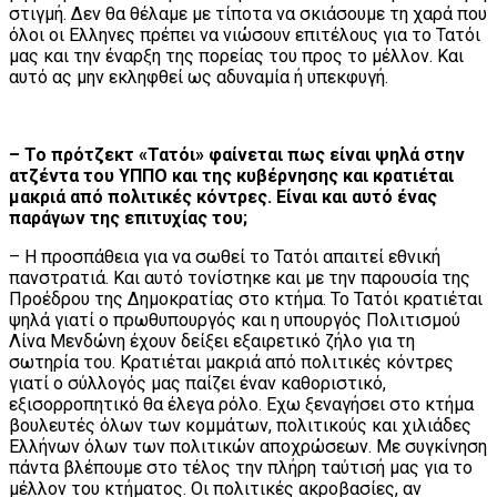
στιγμή. Δεν θα θέλαμε με τίποτα να σκιάσουμε τη χαρά που
όλοι οι Ελληνες πρέπει να νιώσουν επιτέλους για το Τατόι
μας και την έναρξη της πορείας του προς το μέλλον. Και
αυτό ας μην εκληφθεί ως αδυναμία ή υπεκφυγή.
– Το πρότζεκτ «Τατόι» φαίνεται πως είναι ψηλά στην
ατζέντα του ΥΠΠΟ και της κυβέρνησης και κρατιέται
μακριά από πολιτικές κόντρες. Είναι και αυτό ένας
παράγων της επιτυχίας του;
– Η προσπάθεια για να σωθεί το Τατόι απαιτεί εθνική
πανστρατιά. Και αυτό τονίστηκε και με την παρουσία της
Προέδρου της Δημοκρατίας στο κτήμα. Το Τατόι κρατιέται
ψηλά γιατί ο πρωθυπουργός και η υπουργός Πολιτισμού
Λίνα Μενδώνη έχουν δείξει εξαιρετικό ζήλο για τη
σωτηρία του. Κρατιέται μακριά από πολιτικές κόντρες
γιατί ο σύλλογός μας παίζει έναν καθοριστικό,
εξισορροπητικό θα έλεγα ρόλο. Εχω ξεναγήσει στο κτήμα
βουλευτές όλων των κομμάτων, πολιτικούς και χιλιάδες
Ελλήνων όλων των πολιτικών αποχρώσεων. Με συγκίνηση
πάντα βλέπουμε στο τέλος την πλήρη ταύτισή μας για το
μέλλον του κτήματος. Οι πολιτικές ακροβασίες, αν