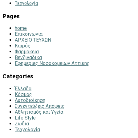
Τεχνολογία
Pages
home
Επικοινωνια
ΑΡΧΕΙΟ ΤΕΥΧΩΝ
Καιρός
Φαρμακεια
Βενζιναδικα
Εφημεριες Νοσοκομειων Αττικης
Categories
Έλλαδα
Κόσμος
Αυτοδιοίκηση
Συνεντεύξεις Απόψεις
Αθλητισμός και Υγεία
Life Style
Ζώδια
Τεχνολογία