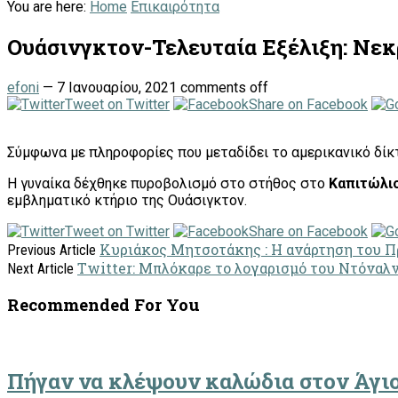
You are here:
Home
Επικαιρότητα
Ουάσινγκτον-Τελευταία Εξέλιξη: Νεκ
efoni
—
7 Ιανουαρίου, 2021
comments off
Tweet on Twitter
Share on Facebook
Σύμφωνα με πληροφορίες που μεταδίδει το αμερικανικό δίκ
Η γυναίκα δέχθηκε πυροβολισμό στο στήθος στο
Καπιτώλι
εμβληματικό κτήριο της Ουάσιγκτον.
Tweet on Twitter
Share on Facebook
Κυριάκος Μητσοτάκης : H ανάρτηση του Π
Previous Article
Twitter: Mπλόκαρε το λογαρισμό του Ντόναλ
Next Article
Recommended For You
Πήγαν να κλέψουν καλώδια στον Άγιο 