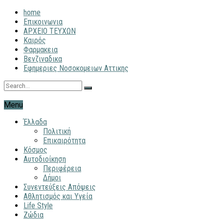
home
Επικοινωνια
ΑΡΧΕΙΟ ΤΕΥΧΩΝ
Καιρός
Φαρμακεια
Βενζιναδικα
Εφημεριες Νοσοκομειων Αττικης
Menu
Έλλαδα
Πολιτική
Επικαιρότητα
Κόσμος
Αυτοδιοίκηση
Περιφέρεια
Δήμοι
Συνεντεύξεις Απόψεις
Αθλητισμός και Υγεία
Life Style
Ζώδια