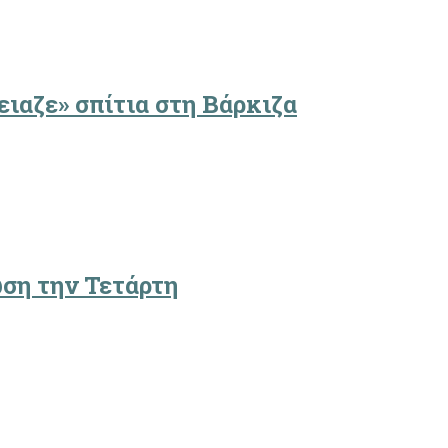
ειαζε» σπίτια στη Βάρκιζα
ωση την Τετάρτη