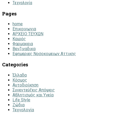
Τεχνολογία
Pages
home
Επικοινωνια
ΑΡΧΕΙΟ ΤΕΥΧΩΝ
Καιρός
Φαρμακεια
Βενζιναδικα
Εφημεριες Νοσοκομειων Αττικης
Categories
Έλλαδα
Κόσμος
Αυτοδιοίκηση
Συνεντεύξεις Απόψεις
Αθλητισμός και Υγεία
Life Style
Ζώδια
Τεχνολογία