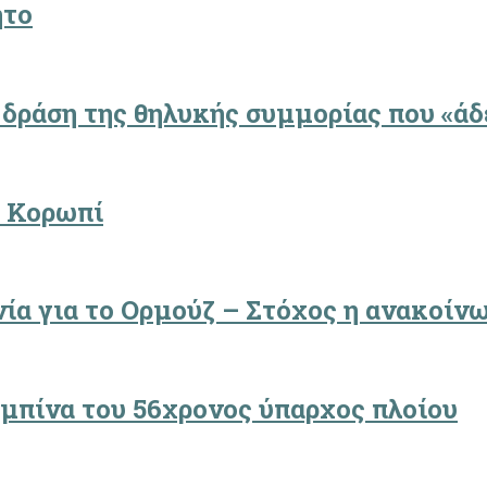
ητο
 δράση της θηλυκής συμμορίας που «άδ
ο Κορωπί
ία για το Ορμούζ – Στόχος η ανακοίν
μπίνα του 56χρονος ύπαρχος πλοίου