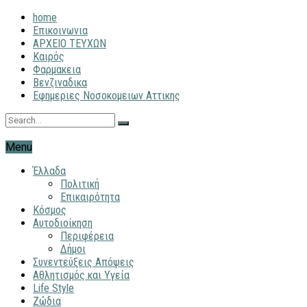
home
Επικοινωνια
ΑΡΧΕΙΟ ΤΕΥΧΩΝ
Καιρός
Φαρμακεια
Βενζιναδικα
Εφημεριες Νοσοκομειων Αττικης
Menu
Έλλαδα
Πολιτική
Επικαιρότητα
Κόσμος
Αυτοδιοίκηση
Περιφέρεια
Δήμοι
Συνεντεύξεις Απόψεις
Αθλητισμός και Υγεία
Life Style
Ζώδια