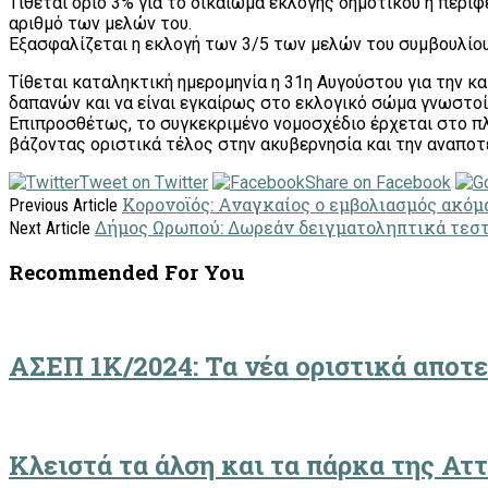
Τίθεται όριο 3% για το δικαίωμα εκλογής δημοτικού ή περι
αριθμό των μελών του.
Εξασφαλίζεται η εκλογή των 3/5 των μελών του συμβουλίου
Τίθεται καταληκτική ημερομηνία η 31η Αυγούστου για την 
δαπανών και να είναι εγκαίρως στο εκλογικό σώμα γνωστοί 
Επιπροσθέτως, το συγκεκριμένο νομοσχέδιο έρχεται στο π
βάζοντας οριστικά τέλος στην ακυβερνησία και την αναπο
Tweet on Twitter
Share on Facebook
Κορονοϊός: Αναγκαίος ο εμβολιασμός ακόμα
Previous Article
Δήμος Ωρωπού: Δωρεάν δειγματοληπτικά τεστ τ
Next Article
Recommended For You
ΑΣΕΠ 1Κ/2024: Τα νέα οριστικά αποτ
Κλειστά τα άλση και τα πάρκα της Α