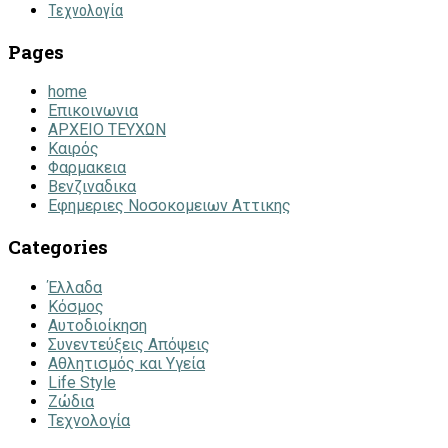
Τεχνολογία
Pages
home
Επικοινωνια
ΑΡΧΕΙΟ ΤΕΥΧΩΝ
Καιρός
Φαρμακεια
Βενζιναδικα
Εφημεριες Νοσοκομειων Αττικης
Categories
Έλλαδα
Κόσμος
Αυτοδιοίκηση
Συνεντεύξεις Απόψεις
Αθλητισμός και Υγεία
Life Style
Ζώδια
Τεχνολογία