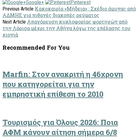
Google+
Pinterest
Κακοκαιρία «Μήδεια» : Σχέδιο άμυνας από
Previous Article
ΑΔΜΗΕ για πιθανές διακοπές ρεύματος
Απαγόρευση κυκλοφορίας φορτηγών από
Next Article
την Λάρισα μέχρι την Αθήνα λόγω της επέλασης του
χιονιά
Recommended For You
Marfin: Στον ανακριτή η 46χρονη
που κατηγορείται για την
εμπρηστική επίθεση το 2010
Τουρισμός για Όλους 2026: Ποια
ΑΦΜ κάνουν αίτηση σήμερα 6/8