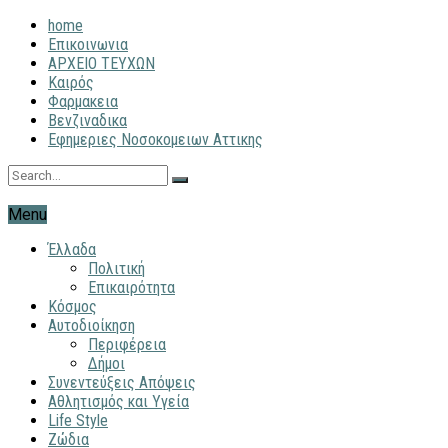
home
Επικοινωνια
ΑΡΧΕΙΟ ΤΕΥΧΩΝ
Καιρός
Φαρμακεια
Βενζιναδικα
Εφημεριες Νοσοκομειων Αττικης
Menu
Έλλαδα
Πολιτική
Επικαιρότητα
Κόσμος
Αυτοδιοίκηση
Περιφέρεια
Δήμοι
Συνεντεύξεις Απόψεις
Αθλητισμός και Υγεία
Life Style
Ζώδια