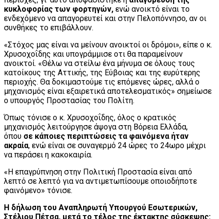
κυκλοφορίας των φορτηγών,
ενώ ανοικτό είναι το
ενδεχόμενο να απαγορευτεί και στην Πελοπόννησο, αν οι
συνθήκες το επιβάλλουν.
«Στόχος μας είναι να μείνουν ανοικτοί οι δρόμοι», είπε ο κ.
Χρυσοχοΐδης και υπογράμμισε οτι θα παραμείνουν
ανοικτοί. «Θέλω να στείλω ένα μήνυμα σε όλους τους
κατοίκους της Αττικής, της Εύβοιας και της ευρύτερης
περιοχής. Θα δοκιμαστούμε τις επόμενες ώρες, αλλά ο
μηχανισμός είναι εξαιρετικά αποτελεσματικός» σημείωσε
ο υπουργός Προστασίας του Πολίτη.
Όπως τόνισε ο κ. Χρυσοχοΐδης, όλος ο κρατικός
μηχανισμός λειτούργησε άψογα στη Βόρεια Ελλάδα,
όπου
σε κάποιες περιπτώσεις τα φαινόμενα ήταν
ακραία
, ενώ είναι σε συναγερμό 24 ώρες το 24ωρο μέχρι
να περάσει η κακοκαιρία.
«Η επαγρύπνηση στην Πολιτική Προστασία είναι από
λεπτό σε λεπτό για να αντιμετωπίσουμε οποιοδήποτε
φαινόμενο» τόνισε.
Η δήλωση του Αναπληρωτή Υπουργού Εσωτερικών,
Στέλιου Πέτσα, μετά το τέλος της έκτακτης σύσκεψης: