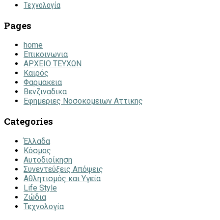
Τεχνολογία
Pages
home
Επικοινωνια
ΑΡΧΕΙΟ ΤΕΥΧΩΝ
Καιρός
Φαρμακεια
Βενζιναδικα
Εφημεριες Νοσοκομειων Αττικης
Categories
Έλλαδα
Κόσμος
Αυτοδιοίκηση
Συνεντεύξεις Απόψεις
Αθλητισμός και Υγεία
Life Style
Ζώδια
Τεχνολογία