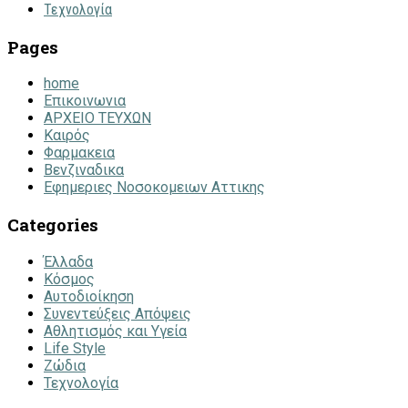
Τεχνολογία
Pages
home
Επικοινωνια
ΑΡΧΕΙΟ ΤΕΥΧΩΝ
Καιρός
Φαρμακεια
Βενζιναδικα
Εφημεριες Νοσοκομειων Αττικης
Categories
Έλλαδα
Κόσμος
Αυτοδιοίκηση
Συνεντεύξεις Απόψεις
Αθλητισμός και Υγεία
Life Style
Ζώδια
Τεχνολογία