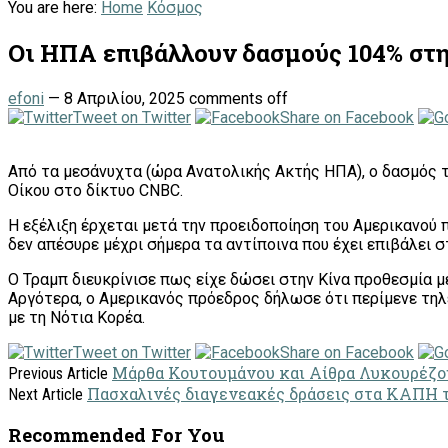
You are here:
Home
Κόσμος
Οι ΗΠΑ επιβάλλουν δασμούς 104% στ
efoni
—
8 Απριλίου, 2025
comments off
Tweet on Twitter
Share on Facebook
Από τα μεσάνυχτα (ώρα Ανατολικής Ακτής ΗΠΑ), ο δασμός 
Οίκου στο δίκτυο CNBC.
Η εξέλιξη έρχεται μετά την προειδοποίηση του Αμερικανού
δεν απέσυρε μέχρι σήμερα τα αντίποινα που έχει επιβάλει σ
Ο Τραμπ διευκρίνισε πως είχε δώσει στην Κίνα προθεσμία μ
Αργότερα, ο Αμερικανός πρόεδρος δήλωσε ότι περίμενε τη
με τη Νότια Κορέα.
Tweet on Twitter
Share on Facebook
Μάρθα Κουτουμάνου και Αίθρα Λυκουρέζου
Previous Article
Πασχαλινές διαγενεακές δράσεις στα ΚΑΠΗ
Next Article
Recommended For You