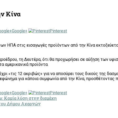
ην Κίνα
Google+
Pinterest
των ΗΠΑ στις εισαγωγές προϊόντων από την Κίνα εκτοξεύετ
 προέδρου, τη Δευτέρα, ότι θα προχωρήσει σε αύξηση των υφ
τα αμερικανικά προϊόντα.
έχρι «τις 12 ακριβώς» για να αποσύρει τους δικούς της δασμ
λεφώνημα για κάποια συμφωνία από την Κίνα, προσθέτοντας
Google+
Pinterest
: Καμία λύση στην διαμάχη
 του Δήμου Αχαρνών