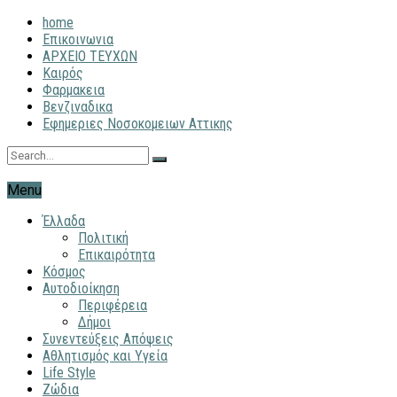
home
Επικοινωνια
ΑΡΧΕΙΟ ΤΕΥΧΩΝ
Καιρός
Φαρμακεια
Βενζιναδικα
Εφημεριες Νοσοκομειων Αττικης
Menu
Έλλαδα
Πολιτική
Επικαιρότητα
Κόσμος
Αυτοδιοίκηση
Περιφέρεια
Δήμοι
Συνεντεύξεις Απόψεις
Αθλητισμός και Υγεία
Life Style
Ζώδια