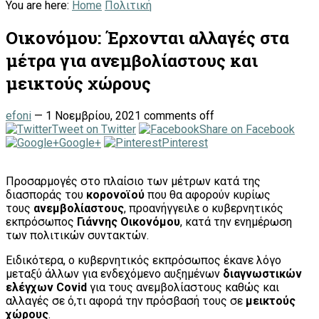
You are here:
Home
Πολιτική
Οικονόμου: Έρχονται αλλαγές στα
μέτρα για ανεμβολίαστους και
μεικτούς χώρους
efoni
—
1 Νοεμβρίου, 2021
comments off
Tweet on Twitter
Share on Facebook
Google+
Pinterest
Προσαρμογές στο πλαίσιο των μέτρων κατά της
διασποράς του
κορoνοϊού
που θα αφορούν κυρίως
τους
ανεμβολίαστους
, προανήγγειλε ο κυβερνητικός
εκπρόσωπος
Γιάν
ν
ης Οικονόμου
, κατά την ενημέρωση
των πολιτικών συντακτών.
Ειδικότερα, ο κυβερνητικός εκπρόσωπος έκανε λόγο
μεταξύ άλλων για ενδεχόμενο αυξημένων
διαγνωστικών
ελέγχων Covid
για τους ανεμβολίαστους καθώς και
αλλαγές σε ό,τι αφορά την πρόσβασή τους σε
μεικτούς
χώρους
.