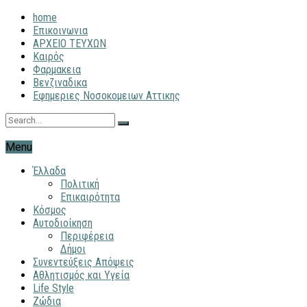
home
Επικοινωνια
ΑΡΧΕΙΟ ΤΕΥΧΩΝ
Καιρός
Φαρμακεια
Βενζιναδικα
Εφημεριες Νοσοκομειων Αττικης
Menu
Έλλαδα
Πολιτική
Επικαιρότητα
Κόσμος
Αυτοδιοίκηση
Περιφέρεια
Δήμοι
Συνεντεύξεις Απόψεις
Αθλητισμός και Υγεία
Life Style
Ζώδια