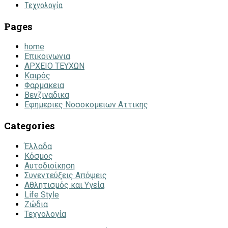
Τεχνολογία
Pages
home
Επικοινωνια
ΑΡΧΕΙΟ ΤΕΥΧΩΝ
Καιρός
Φαρμακεια
Βενζιναδικα
Εφημεριες Νοσοκομειων Αττικης
Categories
Έλλαδα
Κόσμος
Αυτοδιοίκηση
Συνεντεύξεις Απόψεις
Αθλητισμός και Υγεία
Life Style
Ζώδια
Τεχνολογία