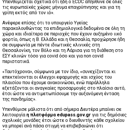
Υπενθυμίζεται σχετικά ότι ήδη ο ECDC απηύθυνε σε όλες
τις ευρωπαϊκές χώρες μήνυμα επαγρύπνησης και για τη
γρίπη εκτός από τον ιό».
Ανέφερε επίσης ότι το υπουργείο Υγείας
παρακολουθώντας τα επιδημιολογικά δεδομένα σε όλη τη
χώρα και ιδιαίτερα σε περιοχές που έχουν αυξημένο ιικό
φορτίο, όπως η Β. Ελλάδα και η Θεσσαλία, προχώρησε ήδη
σε συμφωνία με πέντε ιδιωτικές κλινικές στη
Θεσσαλονίκη, τον Βόλο και τη Λάρισα για τη διάθεση στο
ΕΣΥ κλινών τόσο για covid όσο και για non covid
περιστατικά.
«Ταυτόχρονα», σύμφωνα με τον ίδιο, «συνεχίζονται κι
επεκτείνονται οι έλεγχοι εφαρμογής και ισχύος του
πλαισίου που έχουμε ανακοινώσει, ενώ παράλληλα
εξετάζονται οι αναγκαίες προσαρμογές στο πλαίσιο αυτό,
έτσι ώστε να αντιμετωπίσουμε την αυξανόμενη ένταση
της πανδημίας».
Υπενθύμισε μάλιστα ότι από σήμερα Δευτέρα μπαίνει σε
λειτουργία
η πλατφόρμα edupass.gov.gr
για τις δημόσιες
σχολικές μονάδες έτσι ώστε ο διευθυντής κάθε σχολείου
να μπορεί ανά πάσα στιγμή να επιβεβαιώνει ότι