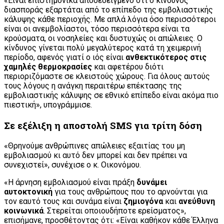
«Είναι επιστημονικά αποδεδειγμένο ότι ο κίνδυνος
διασποράς εξαρτάται από το επίπεδο της εμβολιαστικής
κάλυψης κάθε περιοχής. Με απλά λόγια όσο περισσότεροι
είναι οι ανεμβολίαστοι, τόσο περισσότερα είναι τα
κρούσματα, οι νοσηλείες και δυστυχώς οι απώλειες. Ο
κίνδυνος γίνεται πολύ μεγαλύτερος κατά τη χειμερινή
περίοδο, αφενός γιατί ο ιός είναι
ανθεκτικότερος στις
χαμηλές θερμοκρασίες
και αφετέρου διότι
περιοριζόμαστε σε κλειστούς χώρους. Για όλους αυτούς
τους λόγους η ανάγκη περαιτέρω επέκτασης της
εμβολιαστικής κάλυψης σε εθνικό επίπεδο είναι ακόμα πιο
πιεστική», υπογράμμισε.
Σε εξέλιξη η αποστολή SMS για τρίτη δόση
«Θρηνούμε ανθρώπινες απώλειες εξαιτίας του μη
εμβολιασμού κι αυτό δεν μπορεί και δεν πρέπει να
συνεχιστεί», συνέχισε ο κ. Οικονόμου.
«Η άρνηση εμβολιασμού είναι πράξη
δυνάμει
αυτοκτονική
για τους ανθρώπους που το αρνούνται για
τον εαυτό τους και συνάμα είναι
ζημιογόνα
και
ανεύθυνη
κοινωνικά
. Στερείται οποιουδήποτε ερείσματος»,
επισήμανε, προσθέτοντας ότι: «Είναι καθήκον κάθε Έλληνα