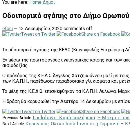
You are here:
Home
Δήμοι
Οδοιπορικό αγάπης στο Δήμο Ωρωπού
efoni
—
13 Δεκεμβρίου, 2020
comments off
Tweet on Twitter
Share on Facebook
To oδοιπορικό αγάπης της ΚΕΔΩ (Κοινωφελής Επιχείρηση Δή
Εν μέσω της πρωτοφανούς υγειονομικής κρίσης και των αυ
αισιοδοξίας.
Ο πρόεδρος της Κ.Ε.Δ.Ω Άγγελος Χατζηιωάννου μαζί με το
των Κ.Α.Π.Η., παρέδωσαν παραδοσιακά γλυκίσματα και μετέ
Τα μέλη της Κ.Ε.Δ.Ω. επισκέφθηκαν τα Κ.Α.Π.Η. Αυλώνα, Μα
Η δράση θα κορυφωθεί την Δευτέρα 14 Δεκεμβρίου με επίσκ
Tweet on Twitter
Share on Facebook
Lockdown: Καμία χαλάρωση – Μέχρι τι ώρα
Previous Article
Κορονοϊός: Ολικό lockdown στη Γερμανία – Κλ
Next Article