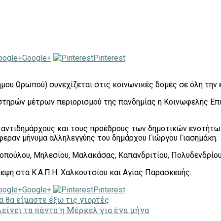
Google+
Pinterest
μου Ωρωπού) συνεχίζεται στις κοινωνικές δομές σε όλη την 
στηρών μέτρων περιορισμού της πανδημίας η Κοινωφελής Επ
υς αντιδημάρχους και τους προέδρους των δημοτικών ενοτήτ
φεραν μήνυμα αλληλεγγύης του δημάρχου Γιώργου Γιασημάκη.
ρκοπούλου, Μηλεσίου, Μαλακάσας, Καπανδριτίου, Πολυδενδρίο
εψη στα Κ.Α.Π.Η. Χαλκουτσίου και Αγίας Παρασκευής.
Google+
Pinterest
 θα είμαστε έξω τις γιορτές
είνει τα πάντα η Μέρκελ για ένα μήνα