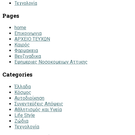
Τεχνολογία
Pages
home
Επικοινωνια
ΑΡΧΕΙΟ ΤΕΥΧΩΝ
Καιρός
Φαρμακεια
Βενζιναδικα
Εφημεριες Νοσοκομειων Αττικης
Categories
Έλλαδα
Κόσμος
Αυτοδιοίκηση
Συνεντεύξεις Απόψεις
Αθλητισμός και Υγεία
Life Style
Ζώδια
Τεχνολογία