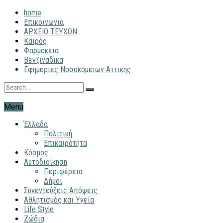
home
Επικοινωνια
ΑΡΧΕΙΟ ΤΕΥΧΩΝ
Καιρός
Φαρμακεια
Βενζιναδικα
Εφημεριες Νοσοκομειων Αττικης
Menu
Έλλαδα
Πολιτική
Επικαιρότητα
Κόσμος
Αυτοδιοίκηση
Περιφέρεια
Δήμοι
Συνεντεύξεις Απόψεις
Αθλητισμός και Υγεία
Life Style
Ζώδια