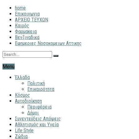
home
Επικοινωνια
ΑΡΧΕΙΟ ΤΕΥΧΩΝ
Καιρός
Φαρμακεια
Βενζιναδικα
Εφημεριες Νοσοκομειων Αττικης
Menu
Έλλαδα
Πολιτική
Επικαιρότητα
Κόσμος
Αυτοδιοίκηση
Περιφέρεια
Δήμοι
Συνεντεύξεις Απόψεις
Αθλητισμός και Υγεία
Life Style
Ζώδια