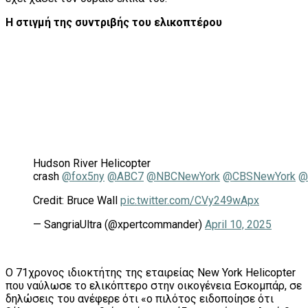
Η στιγμή της συντριβής του ελικοπτέρου
Hudson River Helicopter
crash
@fox5ny
@ABC7
@NBCNewYork
@CBSNewYork
@
Credit: Bruce Wall
pic.twitter.com/CVy249wApx
— SangriaUltra (@xpertcommander)
April 10, 2025
Ο 71χρονος ιδιοκτήτης της εταιρείας New York Helicopter
που ναύλωσε το ελικόπτερο στην οικογένεια Εσκομπάρ, σε
δηλώσεις του ανέφερε ότι «ο πιλότος ειδοποίησε ότι