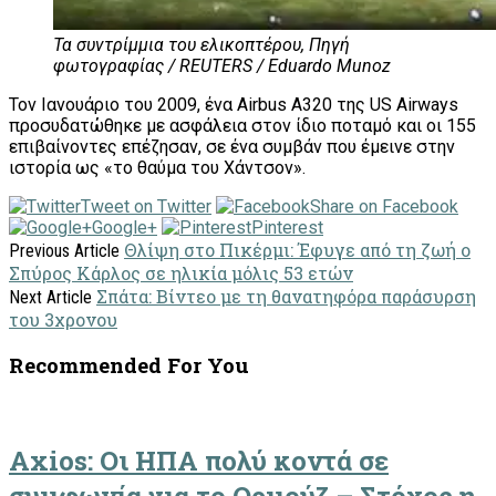
Τα συντρίμμια του ελικοπτέρου, Πηγή
φωτογραφίας / REUTERS / Eduardo Munoz
Τον Ιανουάριο του 2009, ένα Airbus A320 της US Airways
προσυδατώθηκε με ασφάλεια στον ίδιο ποταμό και οι 155
επιβαίνοντες επέζησαν, σε ένα συμβάν που έμεινε στην
ιστορία ως «το θαύμα του Χάντσον».
Tweet on Twitter
Share on Facebook
Google+
Pinterest
Θλίψη στο Πικέρμι: Έφυγε από τη ζωή ο
Previous Article
Σπύρος Κάρλος σε ηλικία μόλις 53 ετών
Σπάτα: Βίντεο με τη θανατηφόρα παράσυρση
Next Article
του 3χρονου
Recommended For You
Axios: Οι ΗΠΑ πολύ κοντά σε