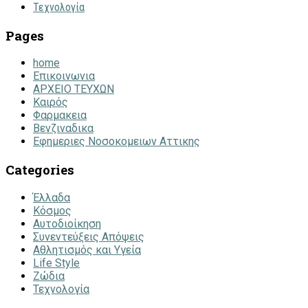
Τεχνολογία
Pages
home
Επικοινωνια
ΑΡΧΕΙΟ ΤΕΥΧΩΝ
Καιρός
Φαρμακεια
Βενζιναδικα
Εφημεριες Νοσοκομειων Αττικης
Categories
Έλλαδα
Κόσμος
Αυτοδιοίκηση
Συνεντεύξεις Απόψεις
Αθλητισμός και Υγεία
Life Style
Ζώδια
Τεχνολογία