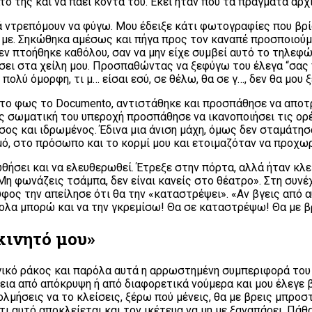
τό της και να πάει κοντά του. Εκεί ήταν που τα πράγματα άρχ
ά ντρεπόμουν να φύγω. Μου έδειξε κάτι φωτογραφίες που βρί
ς με. Σηκώθηκα αμέσως και πήγα προς τον καναπέ προσποιούμε
Δεν πτοήθηκε καθόλου, σαν να μην είχε συμβεί αυτό το τηλεφ
άσει στα χείλη μου. Προσπαθώντας να ξεφύγω του έλεγα “σας
 πολύ όμορφη, τι μ… είσαι εσύ, σε θέλω, θα σε γ…, δεν θα μου 
στο φως το Documento, αντιστάθηκε και προσπάθησε να αποτρ
 σωματική του υπεροχή προσπάθησε να ικανοποιήσει τις ορέξ
σος και ιδρωμένος. Έδινα μια άνιση μάχη, όμως δεν σταμάτη
μό, στο πρόσωπο και το κορμί μου και ετοιμαζόταν να προχωρ
ήσει και να ελευθερωθεί. Έτρεξε στην πόρτα, αλλά ήταν κλει
«Μη φωνάζεις τσάμπα, δεν είναι κανείς στο θέατρο». Στη συνέ
ύφος την απείλησε ότι θα την «καταστρέψει». «Αν βγεις από α
ολα μπορώ και να την γκρεμίσω! Θα σε καταστρέψω! Θα με β
κινητό μου»
γικό ράκος και παρόλα αυτά η αρρωστημένη συμπεριφορά του 
εια από απόκρυψη ή από διαφορετικά νούμερα και μου έλεγε β
μήσεις να το κλείσεις, ξέρω πού μένεις, θα με βρεις μπροστά
ι αυτό αποκλείεται και τον ικέτευα να μη με ξαναπάρει. Πάθα