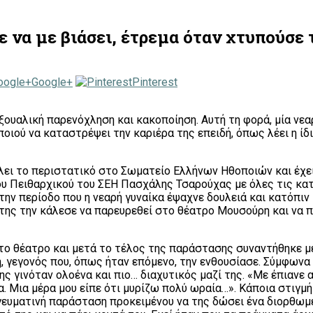
ε να με βιάσει, έτρεμα όταν χτυπούσε 
Google+
Pinterest
εξουαλική παρενόχληση και κακοποίηση. Αυτή τη φορά, μία νε
ιού να καταστρέψει την καριέρα της επειδή, όπως λέει η ίδι
λει το περιστατικό στο Σωματείο Ελλήνων Ηθοποιών και έχει 
ου Πειθαρχικού του ΣΕΗ Πασχάλης Τσαρούχας με όλες τις κα
 την περίοδο που η νεαρή γυναίκα έψαχνε δουλειά και κατόπ
ύ της την κάλεσε να παρευρεθεί στο θέατρο Μουσούρη και ν
ο θέατρο και μετά το τέλος της παράστασης συναντήθηκε με 
 γεγονός που, όπως ήταν επόμενο, την ενθουσίασε. Σύμφωνα 
ς γινόταν ολοένα και πιο… διαχυτικός μαζί της. «Με έπιανε α
α. Μια μέρα μου είπε ότι μυρίζω πολύ ωραία…». Κάποια στιγ
γευματινή παράσταση προκειμένου να της δώσει ένα διορθωμέ