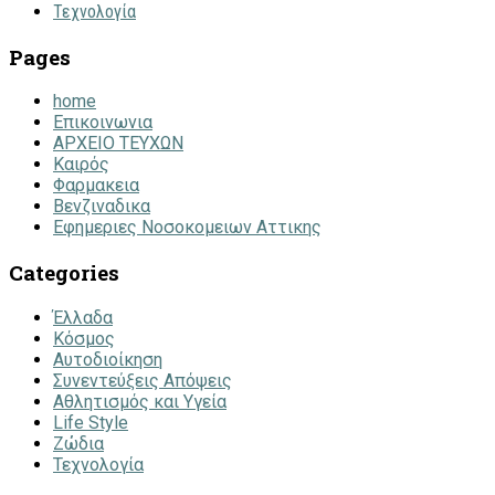
Τεχνολογία
Pages
home
Επικοινωνια
ΑΡΧΕΙΟ ΤΕΥΧΩΝ
Καιρός
Φαρμακεια
Βενζιναδικα
Εφημεριες Νοσοκομειων Αττικης
Categories
Έλλαδα
Κόσμος
Αυτοδιοίκηση
Συνεντεύξεις Απόψεις
Αθλητισμός και Υγεία
Life Style
Ζώδια
Τεχνολογία