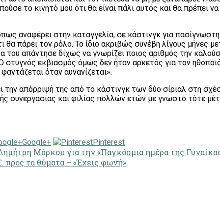
ύσε το κινητό μου ότι θα είναι πάλι αυτός και θα πρέπει ν
 όπως αναφέρει στην καταγγελία, σε κάστινγκ για πασίγνωστη
ι θα πάρει τον ρόλο. Το ίδιο ακριβώς συνέβη λίγους μήνες με
λα του απάντησε δίχως να γνωρίζει ποιος αριθμός την καλού
. Ο στυγνός εκβιασμός όμως δεν ήταν αρκετός για τον ηθοπο
 φαντάζεται όταν αυνανίζεται».
ει την απόρριψή της από το κάστινγκ των δύο σίριαλ στη σχέ
ής συνεργασίας και φιλίας πολλών ετών με γνωστό τότε μέτ
Google+
Pinterest
 Δημήτρη Μάρκου για την «Παγκόσμια ημέρα της Γυναίκα
. προς τα θύματα – «Έχεις φωνή»