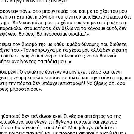
ισαν να βγαίνουν εκτός ελέγχου.
σκονταν πάνω στο μπουντουάρ του και με το χέρι του μου
νη ότι χτυπάει η δόνηση του κινητού μου. Έκανα ψέματα ότι
ώνημα. Άπλωσε πάνω μου τα χέρια του και με στρίμωξε στη
 παρακαλώ σταματήστε, δεν θέλω να το κάνουμε αυτό, δεν
ξεφύγεις, θα δεις, θα περάσουμε ωραία…”».
έψει τον βιασμό της με κάθε ικμάδα δύναμης που διέθετε,
εις του: «Τον έσπρωχνα με τα χέρια μου αλλά δεν είχα τη
σα ούτε στιγμή να κουνιέμαι παλεύοντας να σωθώ ενώ
ήσει ανοίγοντας τα πόδια μου…».
δωμένη. Ο εφιάλτης έδειχνε να μην έχει τέλος και κείνη
χεια, η νεαρή κοπέλα έπιασε το παλτό και την τσάντα της και
υτή την πόρτα, δεν υπάρχει επιστροφή! Να ξέρεις ότι όσο
ρεις μπροστά σου».
ηθοποιού δεν τελείωσε εκεί. Συνέχισε απτόητος να της
ρωμόλογα, μου έλεγε τι ήθελε να του λέω και εκείνος
 σου, θα κάνεις ό,τι σου λέω”. Μου μίλαγε χυδαία και
ινα κρίσεις πανικού και με πονούσε συνέχεια η κοιλιά μου.