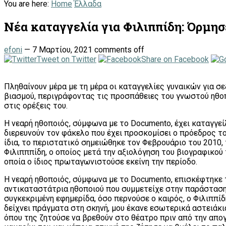
You are here:
Home
Έλλαδα
Νέα καταγγελία για Φιλιππίδη: Όρμησ
efoni
—
7 Μαρτίου, 2021
comments off
Tweet on Twitter
Share on Facebook
Πληθαίνουν μέρα με τη μέρα οι καταγγελίες γυναικών για σ
βιασμού, περιγράφοντας τις προσπάθειες του γνωστού ηθοπο
στις ορέξεις του.
Η νεαρή ηθοποιός, σύμφωνα με το Documento, έχει καταγγεί
διερευνούν τον φάκελο που έχει προσκομίσει ο πρόεδρος τ
ίδια, το περιστατικό σημειώθηκε τον Φεβρουάριο του 2010,
Φιλιπππίδη, ο οποίος μετά την αξιολόγηση του βιογραφικο
οποία ο ίδιος πρωταγωνιστούσε εκείνη την περίοδο.
Η νεαρή ηθοποιός, σύμφωνα με το Documento, επισκέφτηκε τ
αντικαταστάτρια ηθοποιού που συμμετείχε στην παράσταση,
συγκεκριμένη εφημερίδα, όσο περνούσε ο καιρός, ο Φιλιππίδη
δείχνει πράγματα στη σκηνή, μου έκανε εσωτερικά αστειάκι
όπου της ζητούσε να βρεθούν στο θέατρο πριν από την απο