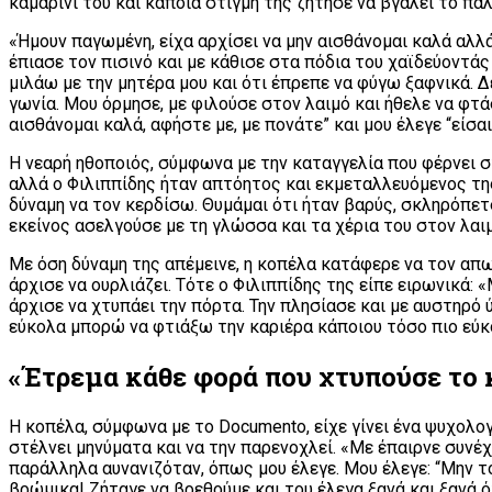
καμαρίνι του και κάποια στιγμή της ζήτησε να βγάλει το παλ
«Ήμουν παγωμένη, είχα αρχίσει να μην αισθάνομαι καλά αλλ
έπιασε τον πισινό και με κάθισε στα πόδια του χαϊδεύοντά
μιλάω με την μητέρα μου και ότι έπρεπε να φύγω ξαφνικά. 
γωνία. Μου όρμησε, με φιλούσε στον λαιμό και ήθελε να φτ
αισθάνομαι καλά, αφήστε με, με πονάτε” και μου έλεγε “είσαι
Η νεαρή ηθοποιός, σύμφωνα με την καταγγελία που φέρνει 
αλλά ο Φιλιππίδης ήταν απτόητος και εκμεταλλευόμενος της
δύναμη να τον κερδίσω. Θυμάμαι ότι ήταν βαρύς, σκληρόπετ
εκείνος ασελγούσε με τη γλώσσα και τα χέρια του στον λαι
Με όση δύναμη της απέμεινε, η κοπέλα κατάφερε να τον απωθ
άρχισε να ουρλιάζει. Τότε ο Φιλιππίδης της είπε ειρωνικά: 
άρχισε να χτυπάει την πόρτα. Την πλησίασε και με αυστηρό 
εύκολα μπορώ να φτιάξω την καριέρα κάποιου τόσο πιο εύκ
«Έτρεμα κάθε φορά που χτυπούσε το 
Η κοπέλα, σύμφωνα με το Documento, είχε γίνει ένα ψυχολο
στέλνει μηνύματα και να την παρενοχλεί. «Με έπαιρνε συνέχ
παράλληλα αυνανιζόταν, όπως μου έλεγε. Μου έλεγε: “Μην τολ
βρώμικα! Ζήταγε να βρεθούμε και του έλεγα ξανά και ξανά ότ