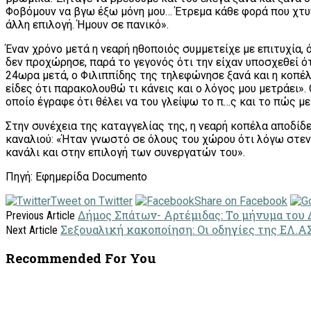
Φοβόμουν να βγω έξω μόνη μου… Έτρεμα κάθε φορά που χτυπο
άλλη επιλογή. Ήμουν σε πανικό».
Έναν χρόνο μετά η νεαρή ηθοποιός συμμετείχε με επιτυχία,
δεν προχώρησε, παρά το γεγονός ότι την είχαν υποσχεθεί ότ
24ωρα μετά, ο Φιλιππίδης της τηλεφώνησε ξανά και η κοπέ
είδες ότι παρακολουθώ τι κάνεις και ο λόγος μου μετράει»
οποίο έγραφε ότι θέλει να του γλείψω το π…ς και το πώς με
Στην συνέχεια της καταγγελίας της, η νεαρή κοπέλα αποδίδ
καναλιού: «Ήταν γνωστό σε όλους του χώρου ότι λόγω στεν
κανάλι και στην επιλογή των συνεργατών του».
Πηγή: Εφημερίδα Documento
Tweet on Twitter
Share on Facebook
Δήμος Σπάτων- Αρτέμιδας: Το μήνυμα του
Previous Article
Σεξουαλική κακοποίηση: Οι οδηγίες της ΕΛ.ΑΣ
Next Article
Recommended For You