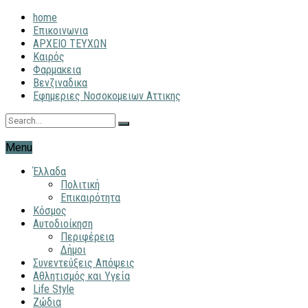
home
Επικοινωνια
ΑΡΧΕΙΟ ΤΕΥΧΩΝ
Καιρός
Φαρμακεια
Βενζιναδικα
Εφημεριες Νοσοκομειων Αττικης
Menu
Έλλαδα
Πολιτική
Επικαιρότητα
Κόσμος
Αυτοδιοίκηση
Περιφέρεια
Δήμοι
Συνεντεύξεις Απόψεις
Αθλητισμός και Υγεία
Life Style
Ζώδια