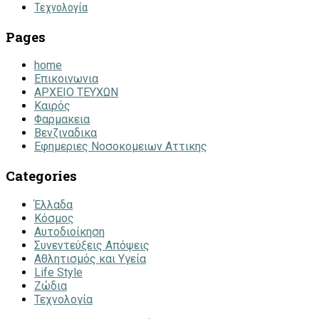
Τεχνολογία
Pages
home
Επικοινωνια
ΑΡΧΕΙΟ ΤΕΥΧΩΝ
Καιρός
Φαρμακεια
Βενζιναδικα
Εφημεριες Νοσοκομειων Αττικης
Categories
Έλλαδα
Κόσμος
Αυτοδιοίκηση
Συνεντεύξεις Απόψεις
Αθλητισμός και Υγεία
Life Style
Ζώδια
Τεχνολογία