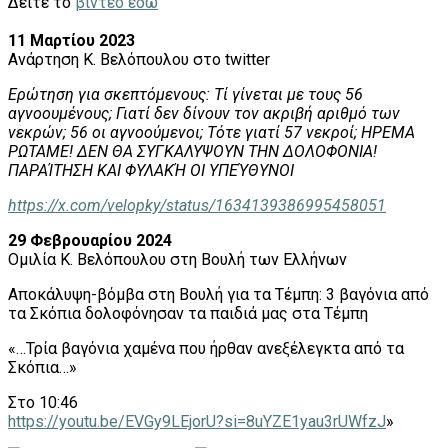
Δείτε το
βίντεο εδώ
11 Μαρτίου 2023
Ανάρτηση Κ. Βελόπουλου στο twitter
Ερώτηση για σκεπτόμενους: Τί γίνεται με τους 56
αγνοουμένους; Γιατί δεν δίνουν τον ακριβή αριθμό των
νεκρών; 56 οι αγνοούμενοι; Τότε γιατί 57 νεκροί; ΗΡΕΜΑ
ΡΩΤΑΜΕ! ΔΕΝ ΘΑ ΣΥΓΚΑΛΥΨΟΥΝ ΤΗΝ ΔΟΛΟΦΟΝΙΑ!
ΠΑΡΑΊΤΗΣΗ ΚΑΙ ΦΥΛΑΚΉ ΟΙ ΥΠΕΎΘΥΝΟΙ
https://x.com/velopky/status/1634139386995458051
29 Φεβρουαρίου 2024
Ομιλία Κ. Βελόπουλου στη Βουλή των Ελλήνων
Αποκάλυψη-βόμβα στη Βουλή για τα Τέμπη: 3 βαγόνια από
τα Σκόπια δολοφόνησαν τα παιδιά μας στα Τέμπη
«…Τρία βαγόνια χαμένα που ήρθαν ανεξέλεγκτα από τα
Σκόπια…»
Στο 10:46
https://youtu.be/EVGy9LEjorU?si=8uYZE1yau3rUWfzJ
»