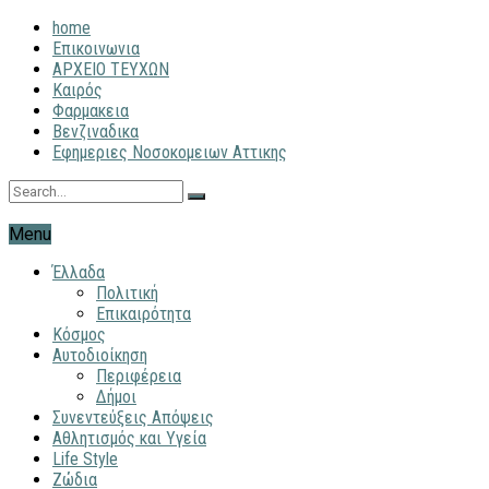
home
Επικοινωνια
ΑΡΧΕΙΟ ΤΕΥΧΩΝ
Καιρός
Φαρμακεια
Βενζιναδικα
Εφημεριες Νοσοκομειων Αττικης
Menu
Έλλαδα
Πολιτική
Επικαιρότητα
Κόσμος
Αυτοδιοίκηση
Περιφέρεια
Δήμοι
Συνεντεύξεις Απόψεις
Αθλητισμός και Υγεία
Life Style
Ζώδια