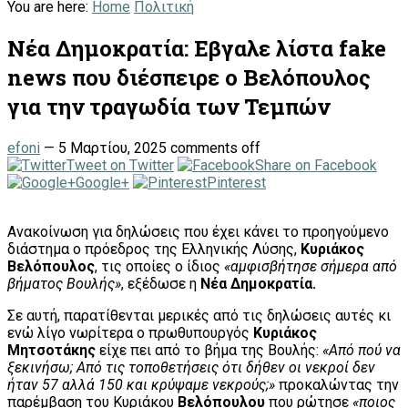
You are here:
Home
Πολιτική
Νέα Δημοκρατία: Εβγαλε λίστα fake
news που διέσπειρε ο Βελόπουλος
για την τραγωδία των Τεμπών
efoni
—
5 Μαρτίου, 2025
comments off
Tweet on Twitter
Share on Facebook
Google+
Pinterest
Ανακοίνωση για δηλώσεις που έχει κάνει το προηγούμενο
διάστημα ο πρόεδρος της Ελληνικής Λύσης,
Κυριάκος
Βελόπουλος
, τις οποίες ο ίδιος
«αμφισβήτησε σήμερα από
βήματος Βουλής»
, εξέδωσε η
Νέα Δημοκρατία.
Σε αυτή, παρατίθενται μερικές από τις δηλώσεις αυτές κι
ενώ λίγο νωρίτερα ο πρωθυπουργός
Κυριάκος
Μητσοτάκης
είχε πει από το βήμα της Βουλής:
«Από πού να
ξεκινήσω; Από τις τοποθετήσεις ότι δήθεν οι νεκροί δεν
ήταν 57 αλλά 150 και κρύψαμε νεκρούς;»
προκαλώντας την
παρέμβαση του Κυριάκου
Βελόπουλου
που ρώτησε
«ποιος