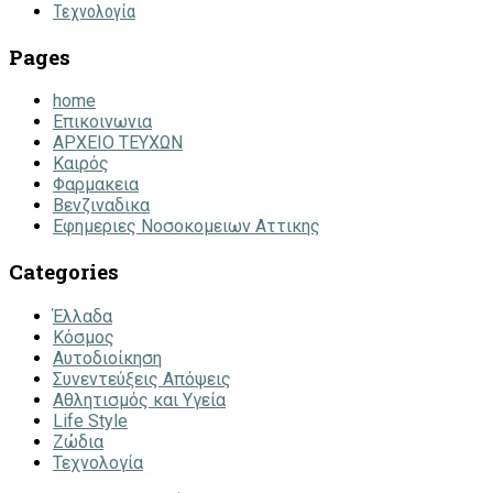
Τεχνολογία
Pages
home
Επικοινωνια
ΑΡΧΕΙΟ ΤΕΥΧΩΝ
Καιρός
Φαρμακεια
Βενζιναδικα
Εφημεριες Νοσοκομειων Αττικης
Categories
Έλλαδα
Κόσμος
Αυτοδιοίκηση
Συνεντεύξεις Απόψεις
Αθλητισμός και Υγεία
Life Style
Ζώδια
Τεχνολογία