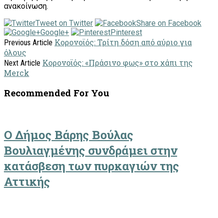
ανακοίνωση.
Tweet on Twitter
Share on Facebook
Google+
Pinterest
Κορονοϊός: Τρίτη δόση από αύριο για
Previous Article
όλους
Κορονοϊός: «Πράσινο φως» στο χάπι της
Next Article
Merck
Recommended For You
Ο Δήμος Βάρης Βούλας
Βουλιαγμένης συνδράμει στην
κατάσβεση των πυρκαγιών της
Αττικής