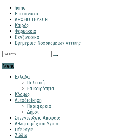
home
Επικοινωνια
ΑΡΧΕΙΟ ΤΕΥΧΩΝ
Καιρός
Φαρμακεια
Βενζιναδικα
Εφημεριες Νοσοκομειων Αττικης
Menu
Έλλαδα
Πολιτική
Επικαιρότητα
Κόσμος
Αυτοδιοίκηση
Περιφέρεια
Δήμοι
Συνεντεύξεις Απόψεις
Αθλητισμός και Υγεία
Life Style
Ζώδια