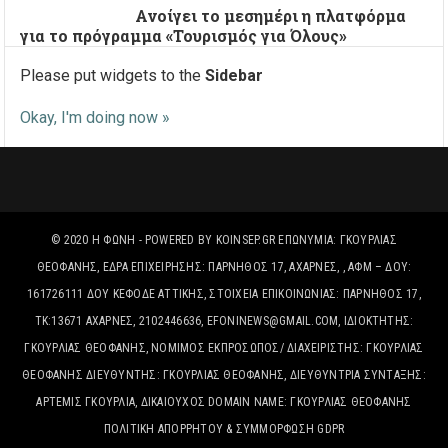
Ανοίγει το μεσημέρι η πλατφόρμα
για το πρόγραμμα «Τουρισμός για Όλους»
Please put widgets to the
Sidebar
Okay, I'm doing now »
© 2020
Η ΦΩΝΉ
- POWERED BY
KOINSEP.GR
ΕΠΩΝΥΜΊΑ: ΓΚΟΥΡΛΙΑΣ
ΘΕΟΦΑΝΗΣ, ΈΔΡΑ ΕΠΙΧΕΙΡΗΣΗΣ: ΠΑΡΝΗΘΟΣ 17, ΑΧΑΡΝΕΣ, , ΑΦΜ – ΔΟΥ:
161726111 ΔΟΥ ΚΕΦΟΔΕ ΑΤΤΙΚΗΣ, ΣΤΟΙΧΕΊΑ ΕΠΙΚΟΙΝΩΝΊΑΣ: ΠΑΡΝΗΘΟΣ 17,
ΤΚ:13671 ΑΧΑΡΝΕΣ, 2102446636, EFONINEWS@GMAIL.COM, ΙΔΙΟΚΤΗΤΗΣ:
ΓΚΟΥΡΛΙΑΣ ΘΕΟΦΑΝΗΣ, ΝΟΜΙΜΟΣ ΕΚΠΡΟΣΩΠΟΣ/ ΔΙΑΧΕΙΡΙΣΤΗΣ: ΓΚΟΥΡΛΙΑΣ
ΘΕΟΦΑΝΗΣ ΔΙΕΥΘΥΝΤΗΣ: ΓΚΟΥΡΛΙΑΣ ΘΕΟΦΑΝΗΣ, ΔΙΕΥΘΥΝΤΡΙΑ ΣΥΝΤΑΞΗΣ:
ΑΡΤΕΜΙΣ ΓΚΟΥΡΛΙΑ, ΔΙΚΑΙΟΎΧΟΣ DOMAIN NAME: ΓΚΟΥΡΛΙΑΣ ΘΕΟΦΑΝΗΣ
ΠΟΛΙΤΙΚΉ ΑΠΟΡΡΉΤΟΥ & ΣΥΜΜΌΡΦΩΣΗ GDPR