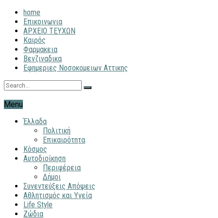
home
Επικοινωνια
ΑΡΧΕΙΟ ΤΕΥΧΩΝ
Καιρός
Φαρμακεια
Βενζιναδικα
Εφημεριες Νοσοκομειων Αττικης
Menu
Έλλαδα
Πολιτική
Επικαιρότητα
Κόσμος
Αυτοδιοίκηση
Περιφέρεια
Δήμοι
Συνεντεύξεις Απόψεις
Αθλητισμός και Υγεία
Life Style
Ζώδια