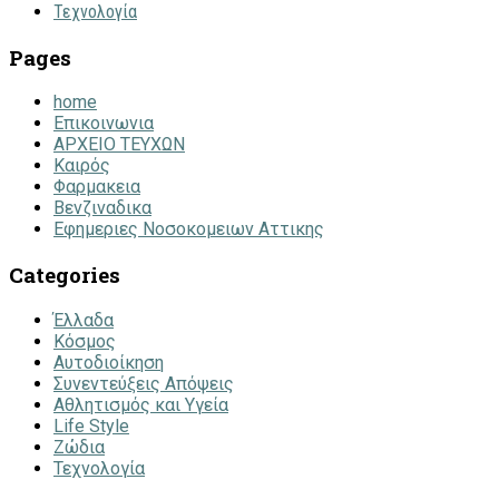
Τεχνολογία
Pages
home
Επικοινωνια
ΑΡΧΕΙΟ ΤΕΥΧΩΝ
Καιρός
Φαρμακεια
Βενζιναδικα
Εφημεριες Νοσοκομειων Αττικης
Categories
Έλλαδα
Κόσμος
Αυτοδιοίκηση
Συνεντεύξεις Απόψεις
Αθλητισμός και Υγεία
Life Style
Ζώδια
Τεχνολογία