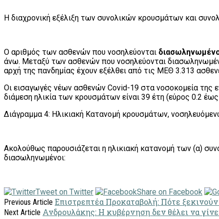
Η διαχρονική εξέλιξη των συνολικών κρουσμάτων και συνο
Ο αριθμός των ασθενών που νοσηλεύονται
διασωληνωμένο
άνω. Μεταξύ των ασθενών που νοσηλεύονται διασωληνωμένοι,
αρχή της πανδημίας έχουν εξέλθει από τις ΜΕΘ 3.313 ασθενε
Οι εισαγωγές νέων ασθενών Covid-19 στα νοσοκομεία της επ
διάμεση ηλικία των κρουσμάτων είναι 39 έτη (εύρος 0.2 έως 
Διάγραμμα 4: Ηλικιακή Κατανομή κρουσμάτων, νοσηλευόμεν
Ακολούθως παρουσιάζεται η ηλικιακή κατανομή των (α) συν
διασωληνωμένοι:
Tweet on Twitter
Share on Facebook
Επιστρεπτέα Προκαταβολή: Πότε ξεκινούν
Previous Article
Ανδρουλάκης: Η κυβέρνηση δεν θέλει να γίνε
Next Article