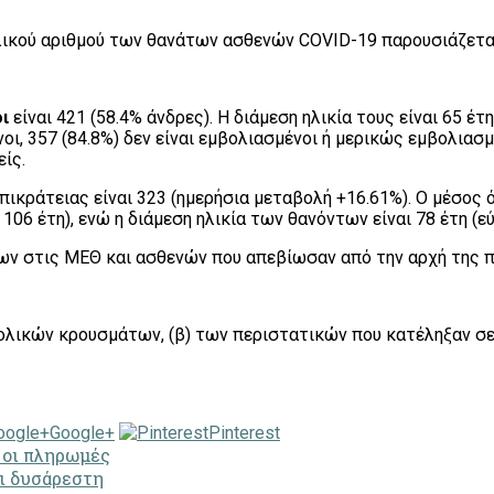
λικού αριθμού των θανάτων ασθενών COVID-19 παρουσιάζετα
ι
είναι 421 (58.4% άνδρες). Η διάμεση ηλικία τους είναι 65 έτ
 357 (84.8%) δεν είναι εμβολιασμένοι ή μερικώς εμβολιασμέ
ίς.
ικράτειας είναι 323 (ημερήσια μεταβολή +16.61%). Ο μέσος 
106 έτη), ενώ η διάμεση ηλικία των θανόντων είναι 78 έτη (εύ
ων στις MEΘ και ασθενών που απεβίωσαν από την αρχή της π
ολικών κρουσμάτων, (β) των περιστατικών που κατέληξαν σε
Google+
Pinterest
 οι πληρωμές
ι δυσάρεστη