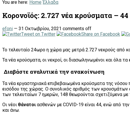
You are here:
Home
Έλλαδα
Κορoνοϊός: 2.727 νέα κρούσματα – 44
efoni
—
31 Οκτωβρίου, 2021
comments off
Tweet on Twitter
Share on Facebook
Το τελευταίο 24ωρο η χώρα μας μετρά 2.727 νεκρούς από κο
Τα νέα κρούσματα, οι νεκροί, οι διασωληνωμένοι και όλα τ
Διαβάστε αναλυτικά την ανακοίνωση
Τα νέα εργαστηριακά επιβεβαιωμένα κρούσματα της νόσου π
εισόδου της χώρας. Ο συνολικός αριθμός των κρουσμάτων α
των τελευταίων 7 ημερών, 148 θεωρούνται σχετιζόμενα με τ
Οι νέοι
θάνατοι
ασθενών με COVID-19 είναι 44, ενώ από την 
και άνω.