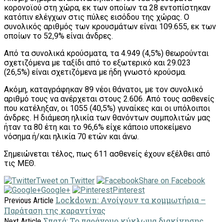
κορονοϊού στη χώρα, εκ των οποίων τα 28 εντοπίστηκαν
κατόπιν ελέγχων στις πύλες εισόδου της χώρας. Ο
συνολικός αριθμός των κρουσμάτων είναι 109.655, εκ των
οποίων το 52,9% είναι άνδρες.
Από τα συνολικά κρούσματα, τα 4.949 (4,5%) θεωρούνται
σχετιζόμενα με ταξίδι από το εξωτερικό και 29.023
(26,5%) είναι σχετιζόμενα με ήδη γνωστό κρούσμα.
Ακόμη, καταγράφηκαν 89 νέοι θάνατοι, με τον συνολικό
αριθμό τους να ανέρχεται στους 2.606. Από τους ασθενείς
που κατέληξαν, οι 1055 (40,5%) γυναίκες και οι υπόλοιποι
άνδρες. Η διάμεση ηλικία των θανόντων συμπολιτών μας
ήταν τα 80 έτη και το 96,6% είχε κάποιο υποκείμενο
νόσημα ή/και ηλικία 70 ετών και άνω.
Σημειώνεται τέλος, πως 611 ασθενείς έχουν εξέλθει από
τις ΜΕΘ.
Tweet on Twitter
Share on Facebook
Google+
Pinterest
Lockdown: Ανοίγουν τα κομμωτήρια –
Previous Article
Παράταση της καραντίνας
Σπατά: Το παράνομο κύκλωμα διακίνησης
Next Article