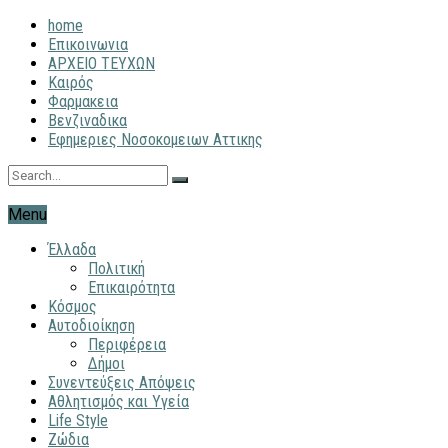
home
Επικοινωνια
ΑΡΧΕΙΟ ΤΕΥΧΩΝ
Καιρός
Φαρμακεια
Βενζιναδικα
Εφημεριες Νοσοκομειων Αττικης
Menu
Έλλαδα
Πολιτική
Επικαιρότητα
Κόσμος
Αυτοδιοίκηση
Περιφέρεια
Δήμοι
Συνεντεύξεις Απόψεις
Αθλητισμός και Υγεία
Life Style
Ζώδια