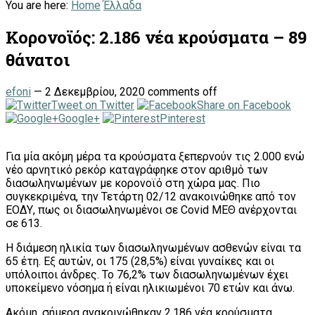
You are here:
Home
Έλλαδα
Κορονοϊός: 2.186 νέα κρούσματα – 89
θάνατοι
efoni
—
2 Δεκεμβρίου, 2020
comments off
Tweet on Twitter
Share on Facebook
Google+
Pinterest
Για μία ακόμη μέρα τα κρούσματα ξεπερνούν τις 2.000 ενώ
νέο αρνητικό ρεκόρ καταγράφηκε στον αριθμό των
διασωληνωμένων με κορονοϊό στη χώρα μας. Πιο
συγκεκριμένα, την Τετάρτη 02/12 ανακοινώθηκε από τον
ΕΟΔΥ, πως οι διασωληνωμένοι σε Covid ΜΕΘ ανέρχονται
σε 613.
Η διάμεση ηλικία των διασωληνωμένων ασθενών είναι τα
65 έτη. Εξ αυτών, οι 175 (28,5%) είναι γυναίκες και οι
υπόλοιποι άνδρες. To 76,2% των διασωληνωμένων έχει
υποκείμενο νόσημα ή είναι ηλικιωμένοι 70 ετών και άνω.
Ακόμη, σήμερα ανακοινώθηκαν 2.186 νέα κρούσματα