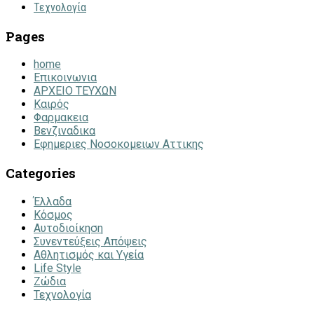
Τεχνολογία
Pages
home
Επικοινωνια
ΑΡΧΕΙΟ ΤΕΥΧΩΝ
Καιρός
Φαρμακεια
Βενζιναδικα
Εφημεριες Νοσοκομειων Αττικης
Categories
Έλλαδα
Κόσμος
Αυτοδιοίκηση
Συνεντεύξεις Απόψεις
Αθλητισμός και Υγεία
Life Style
Ζώδια
Τεχνολογία