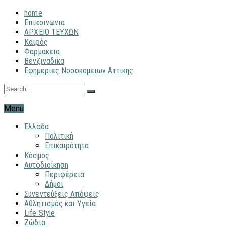
home
Επικοινωνια
ΑΡΧΕΙΟ ΤΕΥΧΩΝ
Καιρός
Φαρμακεια
Βενζιναδικα
Εφημεριες Νοσοκομειων Αττικης
Menu
Έλλαδα
Πολιτική
Επικαιρότητα
Κόσμος
Αυτοδιοίκηση
Περιφέρεια
Δήμοι
Συνεντεύξεις Απόψεις
Αθλητισμός και Υγεία
Life Style
Ζώδια