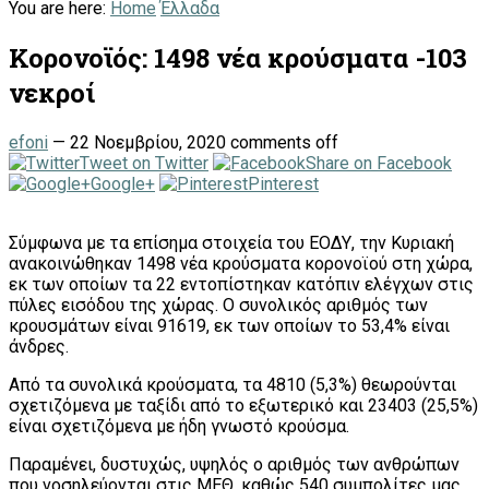
You are here:
Home
Έλλαδα
Κορονοϊός: 1498 νέα κρούσματα -103
νεκροί
efoni
—
22 Νοεμβρίου, 2020
comments off
Tweet on Twitter
Share on Facebook
Google+
Pinterest
Σύμφωνα με τα επίσημα στοιχεία του ΕΟΔΥ, την Κυριακή
ανακοινώθηκαν 1498 νέα κρούσματα κορονοϊού στη χώρα,
εκ των οποίων τα 22 εντοπίστηκαν κατόπιν ελέγχων στις
πύλες εισόδου της χώρας. Ο συνολικός αριθμός των
κρουσμάτων είναι 91619, εκ των οποίων το 53,4% είναι
άνδρες.
Από τα συνολικά κρούσματα, τα 4810 (5,3%) θεωρούνται
σχετιζόμενα με ταξίδι από το εξωτερικό και 23403 (25,5%)
είναι σχετιζόμενα με ήδη γνωστό κρούσμα.
Παραμένει, δυστυχώς, υψηλός ο αριθμός των ανθρώπων
που νοσηλεύονται στις ΜΕΘ, καθώς 540 συμπολίτες μας