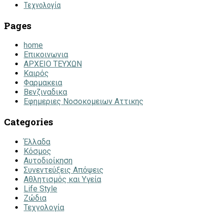
Τεχνολογία
Pages
home
Επικοινωνια
ΑΡΧΕΙΟ ΤΕΥΧΩΝ
Καιρός
Φαρμακεια
Βενζιναδικα
Εφημεριες Νοσοκομειων Αττικης
Categories
Έλλαδα
Κόσμος
Αυτοδιοίκηση
Συνεντεύξεις Απόψεις
Αθλητισμός και Υγεία
Life Style
Ζώδια
Τεχνολογία