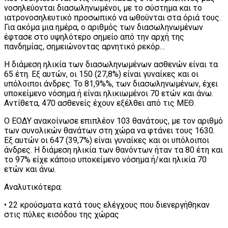
νοσηλεύονται διασωληνωμένοι, με το σύστημα και το
ιατρονοσηλευτικό προσωπικό να ωθούνται στα όριά τους.
Για ακόμα μια ημέρα, ο αριθμός των διασωληνωμένων
έφτασε στο υψηλότερο σημείο από την αρχή της
πανδημίας, σημειώνοντας αρνητικό ρεκόρ…
Η διάμεση ηλικία των διασωληνωμένων ασθενών είναι τα
65 έτη. Εξ αυτών, οι 150 (27,8%) είναι γυναίκες και οι
υπόλοιποι άνδρες. To 81,9%%, των διασωληνωμένων, έχει
υποκείμενο νόσημα ή είναι ηλικιωμένοι 70 ετών και άνω.
Αντίθετα, 470 ασθενείς έχουν εξέλθει από τις ΜΕΘ.
Ο ΕΟΔΥ ανακοίνωσε επιπλέον 103 θανάτους, με τον αριθμό
των συνολικών θανάτων στη χώρα να φτάνει τους 1630.
Εξ αυτών οι 647 (39,7%) είναι γυναίκες και οι υπόλοιποι
άνδρες. Η διάμεση ηλικία των θανόντων ήταν τα 80 έτη και
το 97% είχε κάποιο υποκείμενο νόσημα ή/και ηλικία 70
ετών και άνω.
Αναλυτικότερα:
• 22 κρούσματα κατά τους ελέγχους που διενεργήθηκαν
στις πύλες εισόδου της χώρας