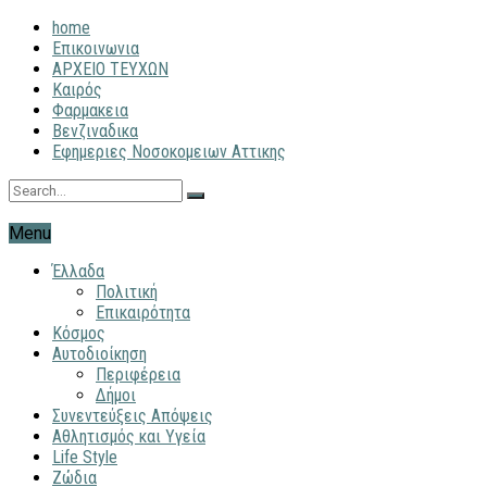
home
Επικοινωνια
ΑΡΧΕΙΟ ΤΕΥΧΩΝ
Καιρός
Φαρμακεια
Βενζιναδικα
Εφημεριες Νοσοκομειων Αττικης
Menu
Έλλαδα
Πολιτική
Επικαιρότητα
Κόσμος
Αυτοδιοίκηση
Περιφέρεια
Δήμοι
Συνεντεύξεις Απόψεις
Αθλητισμός και Υγεία
Life Style
Ζώδια