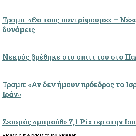
Τραμπ: «Θα τους συντρίψουμε» – Νέες
δυνάμεις
Νεκρός βρέθηκε στο σπίτι του στο Πα
Τραμπ: «Αν δεν ήμουν πρόεδρος το Ισρ
Ιράν»
Σεισμός «μαμούθ» 7,1 Ρίχτερ στην Ια
Please put widgets to the
Sidebar