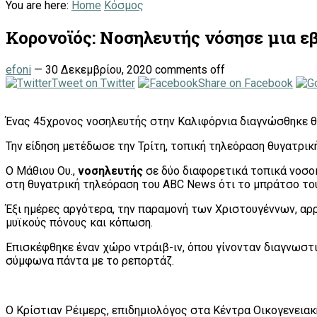
You are here:
Home
Κόσμος
Κορονοϊός: Νοσηλευτής νόσησε μια ε
efoni
—
30 Δεκεμβρίου, 2020
comments off
Tweet on Twitter
Share on Facebook
Ένας 45χρονος νοσηλευτής στην Καλιφόρνια διαγνώσθηκε θ
Την είδηση μετέδωσε την Τρίτη, τοπική τηλεόραση θυγατρική
Ο Μάθιου Ου.,
νοσηλευτής
σε δύο διαφορετικά τοπικά νοσο
στη θυγατρική τηλεόραση του ABC News ότι το μπράτσο του 
Έξι ημέρες αργότερα, την παραμονή των Χριστουγέννων, α
μυϊκούς πόνους και κόπωση.
Επισκέφθηκε έναν χώρο ντράιβ-ιν, όπου γίνονταν διαγνωστι
σύμφωνα πάντα με το ρεπορτάζ.
Ο Κρίστιαν Ρέιμερς, επιδημιολόγος στα Κέντρα Οικογενειακ