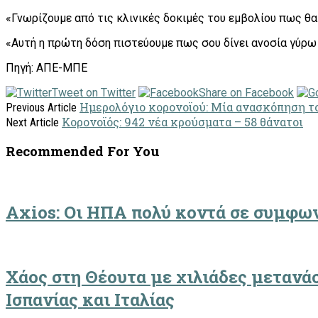
«Γνωρίζουμε από τις κλινικές δοκιμές του εμβολίου πως θα
«Αυτή η πρώτη δόση πιστεύουμε πως σου δίνει ανοσία γύρω 
Πηγή: ΑΠΕ-ΜΠΕ
Tweet on Twitter
Share on Facebook
Ημερολόγιο κορονοϊού: Μία ανασκόπηση το
Previous Article
Κορονοϊός: 942 νέα κρούσματα – 58 θάνατοι
Next Article
Recommended For You
Axios: Οι ΗΠΑ πολύ κοντά σε συμφων
Χάος στη Θέουτα με χιλιάδες μετανά
Ισπανίας και Ιταλίας