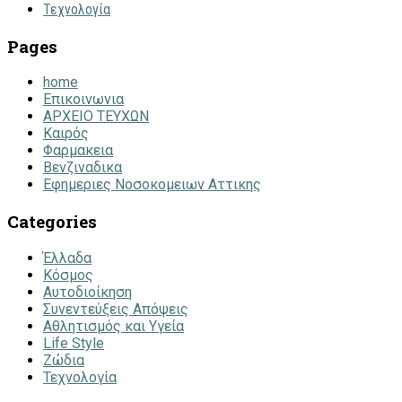
Τεχνολογία
Pages
home
Επικοινωνια
ΑΡΧΕΙΟ ΤΕΥΧΩΝ
Καιρός
Φαρμακεια
Βενζιναδικα
Εφημεριες Νοσοκομειων Αττικης
Categories
Έλλαδα
Κόσμος
Αυτοδιοίκηση
Συνεντεύξεις Απόψεις
Αθλητισμός και Υγεία
Life Style
Ζώδια
Τεχνολογία