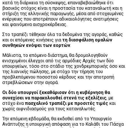
κατά τη διάρκεια τη σύσκεψης, επαναβεβαιώθηκε ότι
βασικός στόχος είναι η προστασία του καταναλωτή και η
στήριξη της ελληνικής παραγωγής, μέσα από στοχευμένες
ενέργειες που αποτρέπουν αδικαιολόγητες ανατιμήσεις
και φαινόμενα αισχροκέρδειας.
Στο τραπέζι τέθηκαν όλα τα δεδομένα της αγοράς, καθώς
και οι επόμενες κινήσεις για
τη διασφάλιση ομαλών
συνθηκών ενόψει των εορτών
.
Μάλιστα, το επόμενο διάστημα, θα δρομολογηθούν
ενισχυμένοι έλεγχοι από τις αρμόδιες Αρχές των δύο
υπουργείων, τόσο στο στάδιο της χονδρεμπορικής όσο και
της λιανικής πώλησης, με στόχο την τήρηση του
προβλεπόμενου ποσοστού κέρδους και την αποτροπή
στρεβλώσεων στην αγορά.
Οι δύο υπουργοί ξεκαθάρισαν ότι η κυβέρνηση θα
συνεχίσει να παρακολουθεί στενά τις εξελίξεις
, με
στόχο ένα
πασχαλινό τραπέζι με προσιτές τιμές
και
χωρίς αιφνιδιασμούς για τους καταναλωτές.
Την επόμενη εβδομάδα, θα εκδοθεί από το Υπουργείο
Ανάπτυξης η υπουργική απόφαση για το Καλάθι του Πάσχα