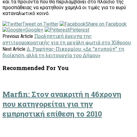
και τα προϊόντα που θα περιλαμβάνει στο πλαίσιο της
προσπάθειας να κρατηθούν χαμηλά οι τιμές για το ευρύ
καταναλωτικό κοινό.
Tweet on Twitter
Share on Facebook
Google+
Pinterest
Προληπτική έρευνα της
Previous Article
αντιτρομοκρατικής για τη μεγάλη φωτιά στο Χίθροου
Δ. Ραφήνας-Πικερμίου: «Δε “χτυπούν” τη
Next Article
διοίκηση, αλλά τη λειτουργία του Δήμου»
Recommended For You
Marfin: Στον ανακριτή η 46χρονη
που κατηγορείται για την
εμπρηστική επίθεση το 2010