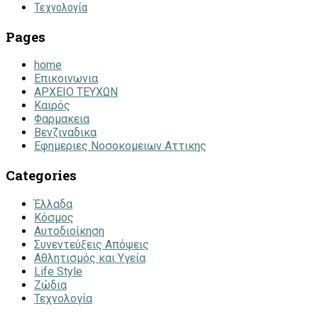
Τεχνολογία
Pages
home
Επικοινωνια
ΑΡΧΕΙΟ ΤΕΥΧΩΝ
Καιρός
Φαρμακεια
Βενζιναδικα
Εφημεριες Νοσοκομειων Αττικης
Categories
Έλλαδα
Κόσμος
Αυτοδιοίκηση
Συνεντεύξεις Απόψεις
Αθλητισμός και Υγεία
Life Style
Ζώδια
Τεχνολογία