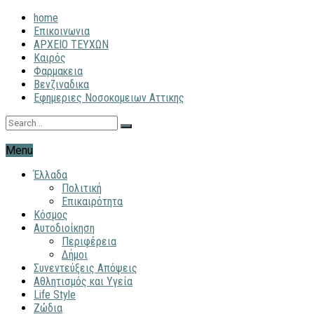
home
Επικοινωνια
ΑΡΧΕΙΟ ΤΕΥΧΩΝ
Καιρός
Φαρμακεια
Βενζιναδικα
Εφημεριες Νοσοκομειων Αττικης
Menu
Έλλαδα
Πολιτική
Επικαιρότητα
Κόσμος
Αυτοδιοίκηση
Περιφέρεια
Δήμοι
Συνεντεύξεις Απόψεις
Αθλητισμός και Υγεία
Life Style
Ζώδια