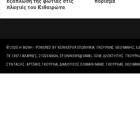
εξάπλωση της φωτιάς στις
πόρισμα
πλαγιές του Κιθαιρώνα
© 2020
Η ΦΩΝΉ
- POWERED BY
KOINSEP.GR
ΕΠΩΝΥΜΊΑ: ΓΚΟΥΡΛΙΑΣ ΘΕΟΦΑΝΗΣ, ΈΔΡ
ΤΚ:13671 ΑΧΑΡΝΕΣ, 2102446636, EFONINEWS@GMAIL.COM, ΙΔΙΟΚΤΗΤΗΣ: ΓΚΟΥΡ
ΣΥΝΤΑΞΗΣ: ΑΡΤΕΜΙΣ ΓΚΟΥΡΛΙΑ, ΔΙΚΑΙΟΎΧΟΣ DOMAIN NAME: ΓΚΟΥΡΛΙΑΣ ΘΕΟΦΑ