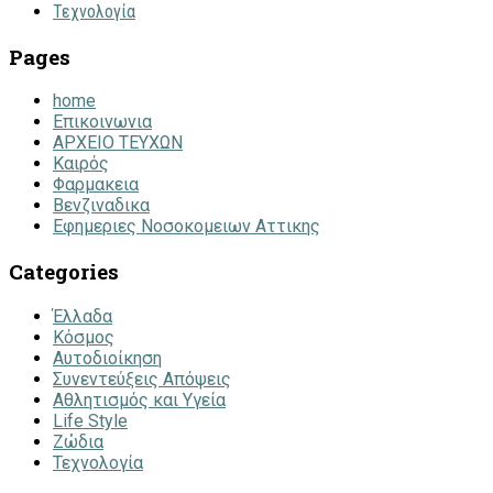
Τεχνολογία
Pages
home
Επικοινωνια
ΑΡΧΕΙΟ ΤΕΥΧΩΝ
Καιρός
Φαρμακεια
Βενζιναδικα
Εφημεριες Νοσοκομειων Αττικης
Categories
Έλλαδα
Κόσμος
Αυτοδιοίκηση
Συνεντεύξεις Απόψεις
Αθλητισμός και Υγεία
Life Style
Ζώδια
Τεχνολογία