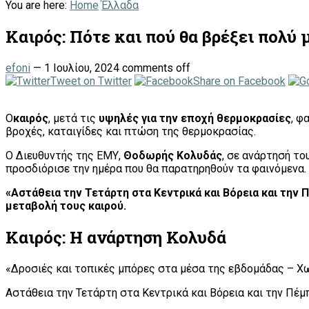
You are here:
Home
Έλλαδα
Καιρός: Πότε και πού θα βρέξει πολύ
efoni
—
1 Ιουλίου, 2024
comments off
Tweet on Twitter
Share on Facebook
Ο
καιρός
, μετά τις
υψηλές για την εποχή θερμοκρασίες
, φ
βροχές, καταιγίδες και πτώση της θερμοκρασίας.
Ο Διευθυντής της ΕΜΥ,
Θοδωρής Κολυδάς
, σε ανάρτησή το
προσδιόρισε την ημέρα που θα παρατηρηθούν τα φαινόμενα.
«Αστάθεια την Τετάρτη στα Κεντρικά και Βόρεια και την Π
μεταβολή τους καιρού.
Καιρός: Η ανάρτηση Κολυδά
«Δροσιές και τοπικές μπόρες στα μέσα της εβδομάδας – Χ
Αστάθεια την Τετάρτη στα Κεντρικά και Βόρεια και την Πέμπ