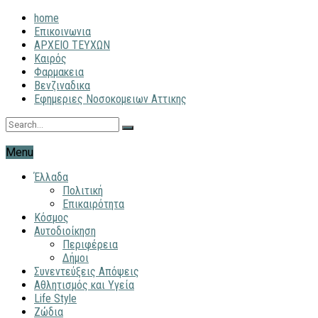
home
Επικοινωνια
ΑΡΧΕΙΟ ΤΕΥΧΩΝ
Καιρός
Φαρμακεια
Βενζιναδικα
Εφημεριες Νοσοκομειων Αττικης
Menu
Έλλαδα
Πολιτική
Επικαιρότητα
Κόσμος
Αυτοδιοίκηση
Περιφέρεια
Δήμοι
Συνεντεύξεις Απόψεις
Αθλητισμός και Υγεία
Life Style
Ζώδια