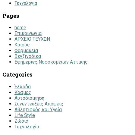
Τεχνολογία
Pages
home
Επικοινωνια
ΑΡΧΕΙΟ ΤΕΥΧΩΝ
Καιρός
Φαρμακεια
Βενζιναδικα
Εφημεριες Νοσοκομειων Αττικης
Categories
Έλλαδα
Κόσμος
Αυτοδιοίκηση
Συνεντεύξεις Απόψεις
Αθλητισμός και Υγεία
Life Style
Ζώδια
Τεχνολογία