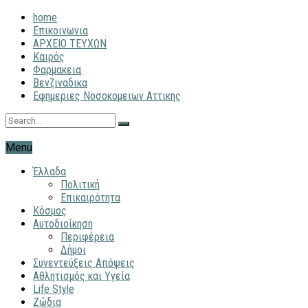
home
Επικοινωνια
ΑΡΧΕΙΟ ΤΕΥΧΩΝ
Καιρός
Φαρμακεια
Βενζιναδικα
Εφημεριες Νοσοκομειων Αττικης
Menu
Έλλαδα
Πολιτική
Επικαιρότητα
Κόσμος
Αυτοδιοίκηση
Περιφέρεια
Δήμοι
Συνεντεύξεις Απόψεις
Αθλητισμός και Υγεία
Life Style
Ζώδια