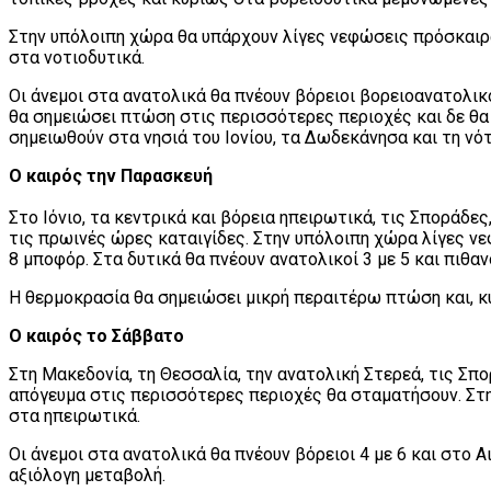
Στην υπόλοιπη χώρα θα υπάρχουν λίγες νεφώσεις πρόσκαιρ
στα νοτιοδυτικά.
Οι άνεμοι στα ανατολικά θα πνέουν βόρειοι βορειοανατολικο
θα σημειώσει πτώση στις περισσότερες περιοχές και δε θα 
σημειωθούν στα νησιά του Ιονίου, τα Δωδεκάνησα και τη νό
Ο καιρός την Παρασκευή
Στο Ιόνιο, τα κεντρικά και βόρεια ηπειρωτικά, τις Σποράδ
τις πρωινές ώρες καταιγίδες. Στην υπόλοιπη χώρα λίγες νε
8 μποφόρ. Στα δυτικά θα πνέουν ανατολικοί 3 με 5 και πιθ
Η θερμοκρασία θα σημειώσει μικρή περαιτέρω πτώση και, κυ
Ο καιρός το Σάββατο
Στη Μακεδονία, τη Θεσσαλία, την ανατολική Στερεά, τις Σπ
απόγευμα στις περισσότερες περιοχές θα σταματήσουν. Στη
στα ηπειρωτικά.
Οι άνεμοι στα ανατολικά θα πνέουν βόρειοι 4 με 6 και στο 
αξιόλογη μεταβολή.