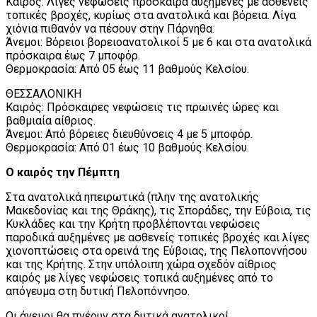
Καιρός: Λίγες νεφώσεις πρόσκαιρα αυξημένες με ασθενείς
τοπικές βροχές, κυρίως στα ανατολικά και βόρεια. Λίγα
χιόνια πιθανόν να πέσουν στην Πάρνηθα.
Άνεμοι: Βόρειοι βορειοανατολικοί 5 με 6 και στα ανατολικά
πρόσκαιρα έως 7 μποφόρ.
Θερμοκρασία: Από 05 έως 11 βαθμούς Κελσίου.
ΘΕΣΣΑΛΟΝΙΚΗ
Καιρός: Πρόσκαιρες νεφώσεις τις πρωινές ώρες και
βαθμιαία αίθριος.
Άνεμοι: Από βόρειες διευθύνσεις 4 με 5 μποφόρ.
Θερμοκρασία: Από 01 έως 10 βαθμούς Κελσίου.
Ο καιρός την Πέμπτη
Στα ανατολικά ηπειρωτικά (πλην της ανατολικής
Μακεδονίας και της Θράκης), τις Σποράδες, την Εύβοια, τις
Κυκλάδες και την Κρήτη προβλέπονται νεφώσεις
παροδικά αυξημένες με ασθενείς τοπικές βροχές και λίγες
χιονοπτώσεις στα ορεινά της Εύβοιας, της Πελοποννήσου
και της Κρήτης. Στην υπόλοιπη χώρα σχεδόν αίθριος
καιρός με λίγες νεφώσεις τοπικά αυξημένες από το
απόγευμα στη δυτική Πελοπόννησο.
Οι άνεμοι θα πνέουν στα δυτικά ανατολικοί