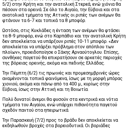
5/2) στην Κρήτη και την ανατολική Στερεά, ενώ χιόνια θα
πέσουν στα ορεινά. Σε όλο το Αιγαίο, την Εύβοια και στα
ανατολικά τμήματα της Αττικής οι ριπές των ανέμων θα
φτάνουν τα 6-7 και τοπικά τα 8 μποφόρ.
Ωστόσο, στις Κυκλάδες η ένταση των ανέμων θα φτάσει
τα 8-9 μποφόρ, ενώ στο Καρπάθιο και την ανατολική Κρήτη
δεν αποκλείεται να υπάρξουν ριπές 10-11 μποφόρ. «Δεν
αποκλείεται να υπάρξει πρόβλημα στον απόπλου των
πλοίων», προειδοποίησε ο Σάκης Αρναούτογλου. Επίσης,
συνθήκες παγετού θα επικρατήσουν σε αρκετές περιοχές
της βόρειας ορεινής, ακόμα και πεδινής Ελλάδας.
Την Πέμπτη (6/2) τις πρωινές και προμεσημβρινές ώρες
αναμένονται τοπικά φαινόμενα, ίσως με τη μορφή μπόρας
χιονιού, ακόμα και πάνω από τα 400 μ., κυρίως στην
Εύβοια, ίσως στην Αττική και τη Βοιωτία.
Πολύ δυνατοί άνεμοι θα φυσούν στα κεντρικά και νότια
τμήματα του Αιγαίου, ενώ υπάρχει πιθανότητα παγετού
σχεδόν παντού στα ηπειρωτικά.
Την Παρασκευή (7/2) προς το βράδυ δεν αποκλείεται να
εκδηλωθούν βροχές στα βορειοδυτικά. Οι βοριάδες