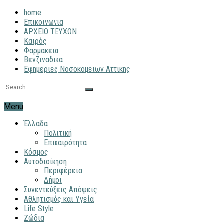
home
Επικοινωνια
ΑΡΧΕΙΟ ΤΕΥΧΩΝ
Καιρός
Φαρμακεια
Βενζιναδικα
Εφημεριες Νοσοκομειων Αττικης
Menu
Έλλαδα
Πολιτική
Επικαιρότητα
Κόσμος
Αυτοδιοίκηση
Περιφέρεια
Δήμοι
Συνεντεύξεις Απόψεις
Αθλητισμός και Υγεία
Life Style
Ζώδια