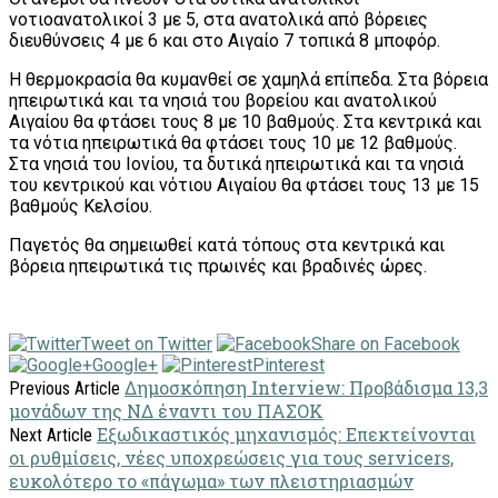
νοτιοανατολικοί 3 με 5, στα ανατολικά από βόρειες
διευθύνσεις 4 με 6 και στο Αιγαίο 7 τοπικά 8 μποφόρ.
Η θερμοκρασία θα κυμανθεί σε χαμηλά επίπεδα. Στα βόρεια
ηπειρωτικά και τα νησιά του βορείου και ανατολικού
Αιγαίου θα φτάσει τους 8 με 10 βαθμούς. Στα κεντρικά και
τα νότια ηπειρωτικά θα φτάσει τους 10 με 12 βαθμούς.
Στα νησιά του Ιονίου, τα δυτικά ηπειρωτικά και τα νησιά
του κεντρικού και νότιου Αιγαίου θα φτάσει τους 13 με 15
βαθμούς Κελσίου.
Παγετός θα σημειωθεί κατά τόπους στα κεντρικά και
βόρεια ηπειρωτικά τις πρωινές και βραδινές ώρες.
Tweet on Twitter
Share on Facebook
Google+
Pinterest
Δημοσκόπηση Interview: Προβάδισμα 13,3
Previous Article
μονάδων της ΝΔ έναντι του ΠΑΣΟΚ
Εξωδικαστικός μηχανισμός: Επεκτείνονται
Next Article
οι ρυθμίσεις, νέες υποχρεώσεις για τους servicers,
ευκολότερο το «πάγωμα» των πλειστηριασμών