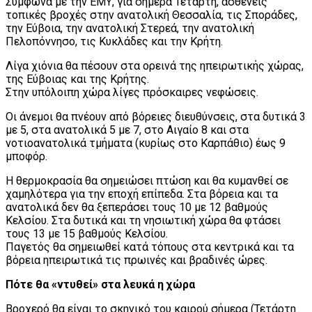
Σύμφωνα με την ΕΜΥ, για σήμερα Τετάρτη, ασθενείς
τοπικές βροχές στην ανατολική Θεσσαλία, τις Σποράδες,
την Εύβοια, την ανατολική Στερεά, την ανατολική
Πελοπόννησο, τις Κυκλάδες και την Κρήτη.
Λίγα χιόνια θα πέσουν στα ορεινά της ηπειρωτικής χώρας,
της Εύβοιας και της Κρήτης.
Στην υπόλοιπη χώρα λίγες πρόσκαιρες νεφώσεις.
Οι άνεμοι θα πνέουν από βόρειες διευθύνσεις, στα δυτικά 3
με 5, στα ανατολικά 5 με 7, στο Αιγαίο 8 και στα
νοτιοανατολικά τμήματα (κυρίως στο Καρπάθιο) έως 9
μποφόρ.
Η θερμοκρασία θα σημειώσει πτώση και θα κυμανθεί σε
χαμηλότερα για την εποχή επίπεδα. Στα βόρεια και τα
ανατολικά δεν θα ξεπεράσει τους 10 με 12 βαθμούς
Κελσίου. Στα δυτικά και τη νησιωτική χώρα θα φτάσει
τους 13 με 15 βαθμούς Κελσίου.
Παγετός θα σημειωθεί κατά τόπους στα κεντρικά και τα
βόρεια ηπειρωτικά τις πρωινές και βραδινές ώρες.
Πότε θα «ντυθεί» στα λευκά η χώρα
Βροχερό θα είναι το σκηνικό του καιρού σήμερα (Τετάρτη