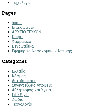
Τεχνολογία
Pages
home
Επικοινωνια
ΑΡΧΕΙΟ ΤΕΥΧΩΝ
Καιρός
Φαρμακεια
Βενζιναδικα
Εφημεριες Νοσοκομειων Αττικης
Categories
Έλλαδα
Κόσμος
Αυτοδιοίκηση
Συνεντεύξεις Απόψεις
Αθλητισμός και Υγεία
Life Style
Ζώδια
Τεχνολογία