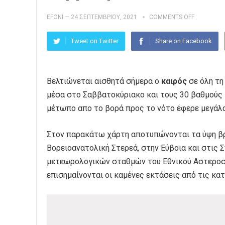
EFONI
—
24 ΣΕΠΤΕΜΒΡΊΟΥ, 2021
COMMENTS OFF
Tweet on Twitter
Share on Facebook
Βελτιώνεται αισθητά σήμερα ο
καιρός
σε όλη τη
μέσα στο Σαββατοκύριακο και τους 30 βαθμούς Κ
μέτωπο απο το βορά προς το νότο έφερε μεγάλα
Στον παρακάτω χάρτη αποτυπώνονται τα ύψη β
Βορειοανατολική Στερεά, στην Εύβοια και στις
μετεωρολογικών σταθμών του Εθνικού Αστεροσκ
επισημαίνονται οι καμένες εκτάσεις από τις κ