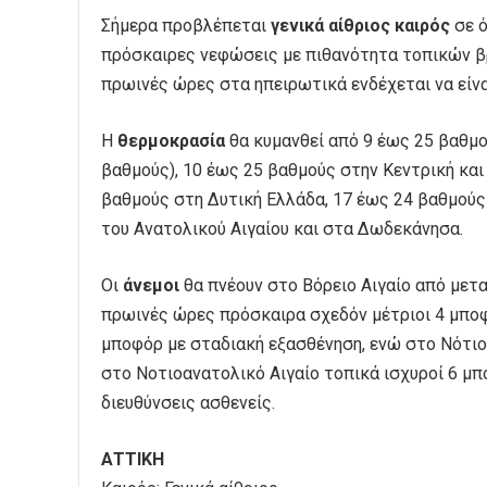
Σήμερα προβλέπεται
γενικά αίθριος καιρός
σε ό
πρόσκαιρες νεφώσεις με πιθανότητα τοπικών β
πρωινές ώρες στα ηπειρωτικά ενδέχεται να είνα
Η
θερμοκρασία
θα κυμανθεί από 9 έως 25 βαθμο
βαθμούς), 10 έως 25 βαθμούς στην Κεντρική και
βαθμούς στη Δυτική Ελλάδα, 17 έως 24 βαθμούς 
του Ανατολικού Αιγαίου και στα Δωδεκάνησα.
Οι
άνεμοι
θα πνέουν στο Βόρειο Αιγαίο από μετα
πρωινές ώρες πρόσκαιρα σχεδόν μέτριοι 4 μποφό
μποφόρ με σταδιακή εξασθένηση, ενώ στο Νότιο 
στο Νοτιοανατολικό Αιγαίο τοπικά ισχυροί 6 μπ
διευθύνσεις ασθενείς.
ΑΤΤΙΚΗ