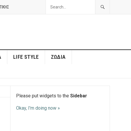
ΤΙΚΗΣ
Α
LIFE STYLE
ΖΏΔΙΑ
Please put widgets to the
Sidebar
Okay, I'm doing now »